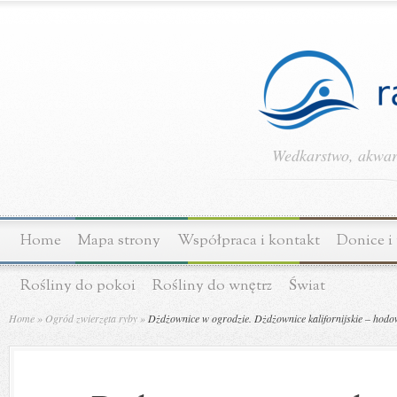
Wedkarstwo, akwary
Home
Mapa strony
Współpraca i kontakt
Donice i
Rośliny do pokoi
Rośliny do wnętrz
Świat
Home
»
Ogród zwierzęta ryby
»
Dżdżownice w ogrodzie. Dżdżownice kalifornijskie – hodo