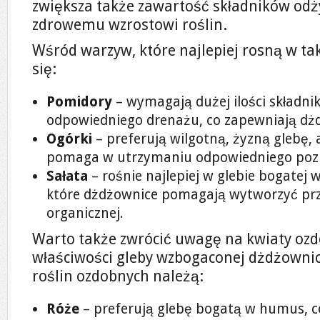
zwiększa także zawartość składników odży
zdrowemu wzrostowi roślin.
Wśród warzyw, które najlepiej rosną w ta
się:
Pomidory
– wymagają dużej ilości składn
odpowiedniego drenażu, co zapewniają dż
Ogórki
– preferują wilgotną, żyzną glebę,
pomaga w utrzymaniu odpowiedniego pozi
Sałata
– rośnie najlepiej w glebie bogatej 
które dżdżownice pomagają wytworzyć prze
organicznej.
Warto także zwrócić uwagę na kwiaty ozdo
właściwości gleby wzbogaconej dżdżowni
roślin ozdobnych należą:
Róże
– preferują glebę bogatą w humus, c