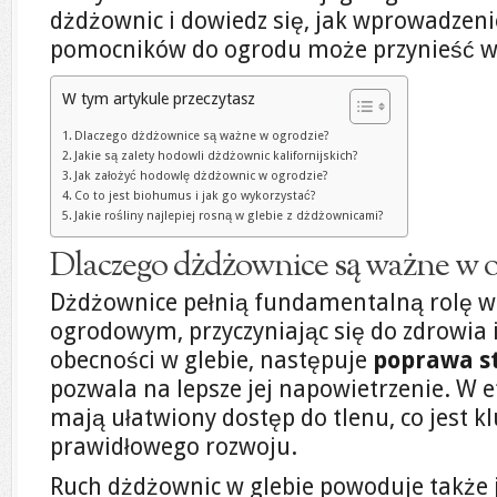
dżdżownic i dowiedz się, jak wprowadzeni
pomocników do ogrodu może przynieść w
W tym artykule przeczytasz
Dlaczego dżdżownice są ważne w ogrodzie?
Jakie są zalety hodowli dżdżownic kalifornijskich?
Jak założyć hodowlę dżdżownic w ogrodzie?
Co to jest biohumus i jak go wykorzystać?
Jakie rośliny najlepiej rosną w glebie z dżdżownicami?
Dlaczego dżdżownice są ważne w o
Dżdżownice pełnią fundamentalną rolę w
ogrodowym, przyczyniając się do zdrowia i 
obecności w glebie, następuje
poprawa s
pozwala na lepsze jej napowietrzenie. W e
mają ułatwiony dostęp do tlenu, co jest kl
prawidłowego rozwoju.
Ruch dżdżownic w glebie powoduje także 