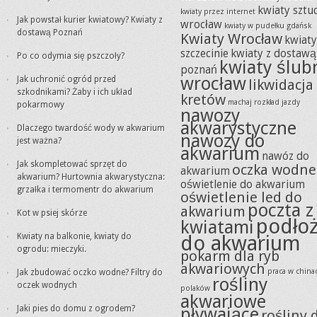
kwiaty sztu
kwiaty przez internet
Jak powstał kurier kwiatowy? Kwiaty z
wrocław
kwiaty w pudełku gdańsk
dostawą Poznań
Kwiaty Wrocław
kwiat
szczecinie
kwiaty z dostawą
Po co odymia się pszczoły?
kwiaty ślub
poznań
wrocław
Jak uchronić ogród przed
likwidacja
szkodnikami? Żaby i ich układ
kretów
machaj rozkład jazdy
pokarmowy
nawozy
akwarystyczne
Dlaczego twardość wody w akwarium
nawozy do
jest ważna?
akwarium
nawóz do
Jak skompletować sprzęt do
oczka wodne
akwarium
akwarium? Hurtownia akwarystyczna:
oświetlenie do akwarium
grzałka i termomentr do akwarium
oświetlenie led do
poczta z
akwarium
Kot w psiej skórze
podło
kwiatami
Kwiaty na balkonie, kwiaty do
do akwarium
ogrodu: mieczyki.
pokarm dla ryb
akwariowych
praca w china
Jak zbudować oczko wodne? Filtry do
rośliny
oczek wodnych
polaków
akwariowe
Jaki pies do domu z ogrodem?
pływające
rośliny 