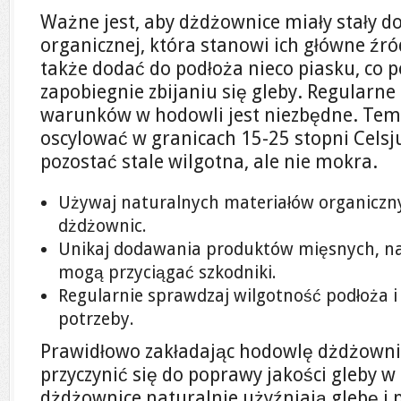
Ważne jest, aby dżdżownice miały stały d
organicznej, która stanowi ich główne ź
także dodać do podłoża nieco piasku, co 
zapobiegnie zbijaniu się gleby. Regularn
warunków w hodowli jest niezbędne. Te
oscylować w granicach 15-25 stopni Celsj
pozostać stale wilgotna, ale nie mokra.
Używaj naturalnych materiałów organiczn
dżdżownic.
Unikaj dodawania produktów mięsnych, nab
mogą przyciągać szkodniki.
Regularnie sprawdzaj wilgotność podłoża i
potrzeby.
Prawidłowo zakładając hodowlę dżdżowni
przyczynić się do poprawy jakości gleby w
dżdżownice naturalnie użyźniają glebę i p