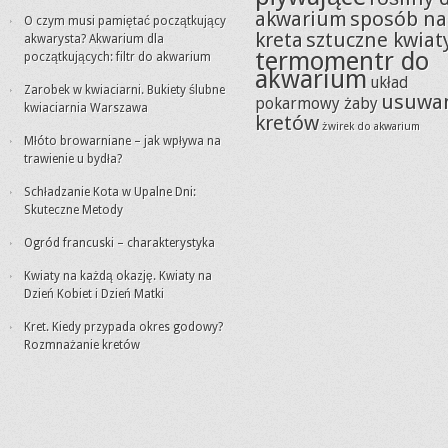
akwarium
sposób na
O czym musi pamiętać początkujący
kreta
sztuczne kwiat
akwarysta? Akwarium dla
termomentr do
początkujących: filtr do akwarium
akwarium
układ
Zarobek w kwiaciarni. Bukiety ślubne
usuwa
pokarmowy żaby
kwiaciarnia Warszawa
kretów
żwirek do akwarium
Młóto browarniane – jak wpływa na
trawienie u bydła?
Schładzanie Kota w Upalne Dni:
Skuteczne Metody
Ogród francuski – charakterystyka
Kwiaty na każdą okazję. Kwiaty na
Dzień Kobiet i Dzień Matki
Kret. Kiedy przypada okres godowy?
Rozmnażanie kretów