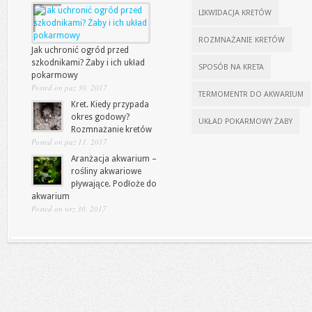
LIKWIDACJA KRETÓW
ROZMNAŻANIE KRETÓW
Jak uchronić ogród przed
szkodnikami? Żaby i ich układ
SPOSÓB NA KRETA
pokarmowy
Posted on paź 30, 2017
TERMOMENTR DO AKWARIUM
Kret. Kiedy przypada
okres godowy?
UKŁAD POKARMOWY ŻABY
Rozmnażanie kretów
Posted on paź 11, 2017
Aranżacja akwarium –
rośliny akwariowe
pływające. Podłoże do
akwarium
Posted on wrz 30, 2017