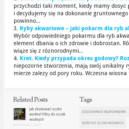
przychodzi taki moment, kiedy mamy dosyć
i decydujemy się na dokonanie gruntownego
powinno...
Ryby akwariowe – jaki pokarm dla ryb 
Wybór odpowiedniego pokarmu dla ryb akwa
element dbania o ich zdrowie i dobrostan. 
wiąże się z różnorodnymi...
Kret. Kiedy przypada okres godowy? R
niepozorne stworzenia, mają swój unikalny r
mierze zależy od pory roku. Wczesna wiosna to
Related Posts
Tags
Jak zbudować oczko
DŻDŻOWNICE KALIFORNIJSKIE
wodne? Filtry do oczek
wodnych
FILTRY DO OCZEK WODNYCH
Posted on lis 5, 2017