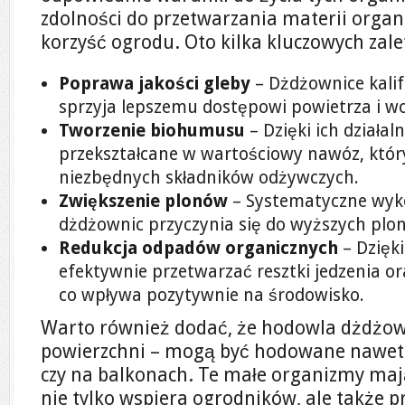
zdolności do przetwarzania materii organ
korzyść ogrodu. Oto kilka kluczowych zal
Poprawa jakości gleby
– Dżdżownice kalifo
sprzyja lepszemu dostępowi powietrza i wo
Tworzenie biohumusu
– Dzięki ich działa
przekształcane w wartościowy nawóz, któr
niezbędnych składników odżywczych.
Zwiększenie plonów
– Systematyczne wyk
dżdżownic przyczynia się do wyższych plon
Redukcja odpadów organicznych
– Dzięk
efektywnie przetwarzać resztki jedzenia o
co wpływa pozytywnie na środowisko.
Warto również dodać, że hodowla dżdżow
powierzchni – mogą być hodowane nawet
czy na balkonach. Te małe organizmy maj
nie tylko wspiera ogrodników, ale także p