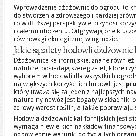
Wprowadzenie dżdżownic do ogrodu to krok
do stworzenia zdrowszego i bardziej zr
co w dłuższej perspektywie przynosi korz
i całemu otoczeniu. Odgrywają one klucz
równowagi ekologicznej w ogrodzie.
Jakie są zalety hodowli dżdżownic 
Dżdżownice kalifornijskie, znane również
ozdobne, posiadają szereg zalet, które cz
wyborem w hodowli dla wszystkich ogrodn
największych korzyści ich hodowli jest
pr
który uważa się za jeden z najlepszych n
naturalny nawóz jest bogaty w składniki 
zdrowy wzrost roślin, a także poprawiają 
Hodowla dżdżownic kalifornijskich jest s
wymaga niewielkich nakładów finansowyc
odpowiednie warunki do życia tych organ