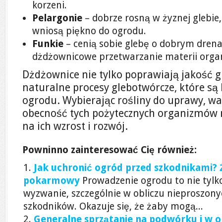
korzeni.
Pelargonie
– dobrze rosną w żyznej glebie,
wniosą piękno do ogrodu.
Funkie
– cenią sobie glebę o dobrym drena
dżdżownicowe przetwarzanie materii organ
Dżdżownice nie tylko poprawiają jakość gl
naturalne procesy glebotwórcze, które są
ogrodu. Wybierając rośliny do uprawy, wa
obecność tych pożytecznych organizmów
na ich wzrost i rozwój.
Powninno zainteresować Cię również:
Jak uchronić ogród przed szkodnikami? Ż
pokarmowy
Prowadzenie ogrodu to nie tylk
wyzwanie, szczególnie w obliczu nieproszony
szkodników. Okazuje się, że żaby mogą...
Generalne sprzątanie na podwórku i w o