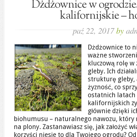
Dżdżownice w ogrodzie
kalifornijskie – 
paź 22, 2017
by
ad
Dżdżownice to ni
ważne stworzeni
kluczową rolę w 
gleby. Ich działa
strukturę gleby, 
żyzność, co sprz
ostatnich latac
kalifornijskich 
głównie dzięki ic
biohumusu – naturalnego nawozu, który
na plony. Zastanawiasz się, jak założyć w
korzyści niesie to dla Twojego ogrodu? Od