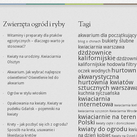
Zwierzęta ogród i ryby
Tagi
akwarium dla początkujący
Witaminy i preparaty dla ptaków
bukiety ślubne
egzotycznych – dlaczego warto je
blog o chinach
stosować?
kwiaciarnia warszawa
dżdżownice
Kwiaty na urodziny. Kwiaciarnia
kalifornijskie
dżdżowni
Olsztyn
kalifornijskie hodowla
filtr
hurtown
oczek wodnych
Akwarium. Jak wybrać najlepsze
akwarystyczna
oświetlenie? Oświetlenie led do
hurtownia kwiatów
akwarium
sztucznych warszaw
kuchnia syczuańska
Ogrów w stylu włoskim
kwiaciarnia
internetowa
Opakowania na kwiaty. Kwiaty w
kwiaciarnia kie
pudełku Gdańsk – pojemniki na
kwiaciarnia szczecin
Kwiaciarnia Wrocł
kwiaty
kwiaciarnie na teren
Polski
kwiaty cięte i doniczkowe
Krety – jak pozbyć się ich z ogrodu?
kwiaty do ogrodu
kwi
Sposób na kreta, usuwanie i
na dzień kobiet
likwidacja kretów
Kwiaty na Dzień 