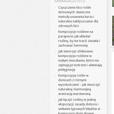
NAJNOWSZE
Czyszczenie liści roślin
domowych: skuteczne
metody usuwania kurzu i
naturalne nabłyszczanie dla
zdrowych liści
Kompozycje roślinne na
parapecie: jak układać
rośliny, by nie tracić światła i
zachować harmonię
Jak stworzyć efektowne
kompozycje roślinne w
małym mieszkaniu, które nie
zajmują przestrzeni i ułatwiają
pielęgnację
Kompozycja roślin w
donicach z różnymi
wysokościami – jak stworzyć
naturalną i harmonijną
aranżację warstwową
Jak łączyć rośliny w jednej
ekspozycji: zasady doboru i
unikanie typowych błędów w
kompozycji doniczkowej