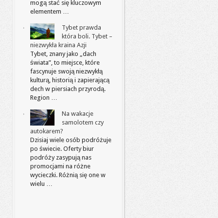
mogą stać się kluczowym
elementem …
Tybet prawda
która boli. Tybet –
niezwykła kraina Azji
Tybet, znany jako „dach
świata”, to miejsce, które
fascynuje swoją niezwykłą
kulturą, historią i zapierającą
dech w piersiach przyrodą.
Region …
Na wakacje
samolotem czy
autokarem?
Dzisiaj wiele osób podróżuje
po świecie. Oferty biur
podróży zasypują nas
promocjami na różne
wycieczki. Różnią się one w
wielu …