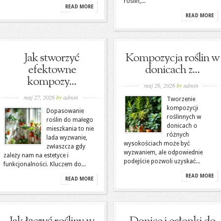
roślin,...
READ MORE
READ MORE
Jak stworzyć
Kompozycja roślin w
efektowne
donicach z...
kompozy...
maj 26, 2026
by
admin
maj 27, 2026
by
admin
Tworzenie
kompozycji
Dopasowanie
roślinnych w
roślin do małego
donicach o
mieszkania to nie
różnych
lada wyzwanie,
wysokościach może być
zwłaszcza gdy
wyzwaniem, ale odpowiednie
zależy nam na estetyce i
podejście pozwoli uzyskać...
funkcjonalności. Kluczem do...
READ MORE
READ MORE