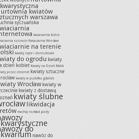
czek wodnych
kwarystyczna
urtownia kwiatów
ztucznych warszawa
uchnia syczuańska
wiaciarnia
nternetowa
kwiaciarnia kielce
iaciarnia szczecin
Kwiaciarnia Wrocław
wiaciarnie na terenie
olski
kwiaty cięte i doniczkowe
wiaty do ogrodu
kwiaty
a dzień kobiet
Kwiaty na Dzień Matki
kwiaty sztuczne
iaty przez internet
rocław
kwiaty w pudełku gdańsk
wiaty Wrocław
kwiaty w
zczecinie
kwiaty z dostawą
kwiaty ślubne
oznań
wrocław
likwidacja
retów
machaj rozkład jazdy
nawozy
akwarystyczne
nawozy do
akwarium
nawóz do