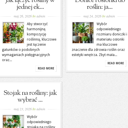
Jak łączyć rośliny w
Donice i osłonki do
jednej ek...
roślin: ja...
maj 26, 2026
by
admin
maj 24, 2026
by
admin
Aby stworzyć
Wybór
harmonijną
odpowiedniego
kompozycję
rozmiaru doniczki i
roślinną, kluczowe
materiału osłonki
jest łączenie
ma kluczowe
gatunków o podobnych
znaczenie dla zdrowia roślin oraz
wymaganiach pielęgnacyjnych
estetyki wnętrza. Zbyt mała...
oraz...
READ MORE
READ MORE
Stojak na rośliny: jak
wybrać ...
maj 23, 2026
by
admin
Wybór
odpowiedniego
stojaka na rośliny