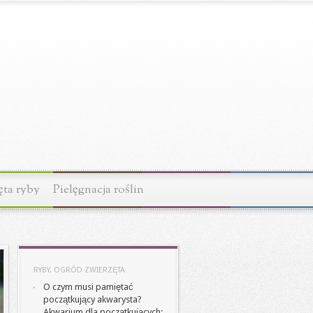
ęta ryby
Pielęgnacja roślin
RYBY, OGRÓD ZWIERZĘTA
O czym musi pamiętać
początkujący akwarysta?
Akwarium dla początkujących: