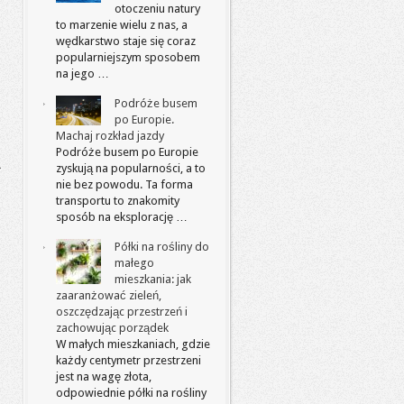
otoczeniu natury
to marzenie wielu z nas, a
wędkarstwo staje się coraz
popularniejszym sposobem
na jego …
Podróże busem
po Europie.
Machaj rozkład jazdy
Podróże busem po Europie
zyskują na popularności, a to
nie bez powodu. Ta forma
transportu to znakomity
sposób na eksplorację …
Półki na rośliny do
małego
mieszkania: jak
zaaranżować zieleń,
oszczędzając przestrzeń i
zachowując porządek
W małych mieszkaniach, gdzie
każdy centymetr przestrzeni
jest na wagę złota,
odpowiednie półki na rośliny