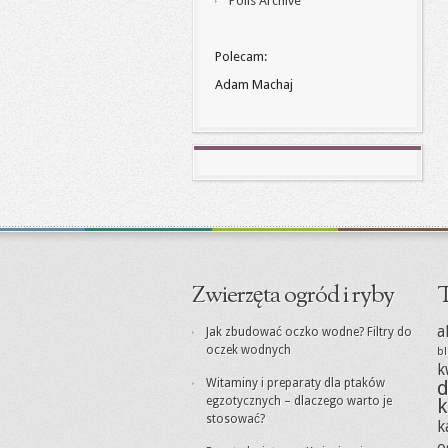
Polls Archive
Polecam:
Adam Machaj
Zwierzęta ogród i ryby
T
a
Jak zbudować oczko wodne? Filtry do
oczek wodnych
bl
k
Witaminy i preparaty dla ptaków
d
egzotycznych – dlaczego warto je
k
stosować?
k