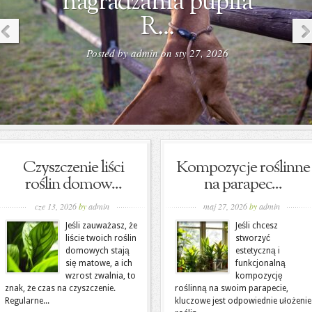
nagradzania pupila
R...
Posted by
admin
on sty 27, 2026
Czyszczenie liści
Kompozycje roślinne
roślin domow...
na parapec...
cze 13, 2026
by
admin
maj 27, 2026
by
admin
Jeśli zauważasz, że
Jeśli chcesz
liście twoich roślin
stworzyć
domowych stają
estetyczną i
się matowe, a ich
funkcjonalną
wzrost zwalnia, to
kompozycję
znak, że czas na czyszczenie.
roślinną na swoim parapecie,
Regularne...
kluczowe jest odpowiednie ułożenie