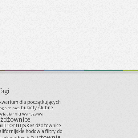
agi
kwarium dla początkujących
bukiety ślubne
og o chinach
wiaciarnia warszawa
żdżownice
alifornijskie
dżdżownice
alifornijskie hodowla
filtry do
hurtownia