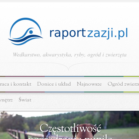
Wedkarstwo, akwarystyka, ryby, ogród i zwierzęta
aca i kontakt
Donice i układ
Najnowsze
Ogród zwierz
wnętrz
Świat
Częstotliwość