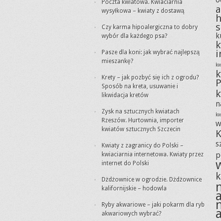
o
Poczta kwiatowa. Kwiaciarnia
a
wysyłkowa – kwiaty z dostawą
h
s
Czy karma hipoalergiczna to dobry
k
wybór dla każdego psa?
k
i
Pasze dla koni: jak wybrać najlepszą
mieszankę?
kw
k
Krety – jak pozbyć się ich z ogrodu?
P
Sposób na kreta, usuwanie i
k
likwidacja kretów
n
Zysk na sztucznych kwiatach
kw
Rzeszów. Hurtownia, importer
w
kwiatów sztucznych Szczecin
K
s
Kwiaty z zagranicy do Polski –
kwiaciarnia internetowa. Kwiaty przez
p
internet do Polski
k
Dżdżownice w ogrodzie. Dżdżownice
kalifornijskie – hodowla
Ryby akwariowe – jaki pokarm dla ryb
akwariowych wybrać?