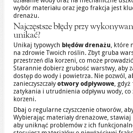
działanie wody oraz na mechaniczne uszk
wybór materiału oraz jego frakcja jest kl
drenażu.
Najczęstsze błędy przy wykonywani
unikać?
Unikaj typowych
błędów drenażu
, które
na zdrowie Twoich roślin. Zbyt gruba wa
przestrzeń dla korzeni, co może prowadzić
Starannie dobierz grubość warstwy, aby 
dostęp do wody i powietrza. Nie pozwól, a
zanieczyszczały
otwory odpływowe
, gdyż
zatykania i utrudnienia odpływu wody, co 
korzeni.
Dbaj o regularne czyszczenie otworów, ab
Wybierając materiały drenażowe, stawiaj n
aby uniknąć problemów z ich funkcjonalno
stosujesz materiałów o niewłaściwej frak