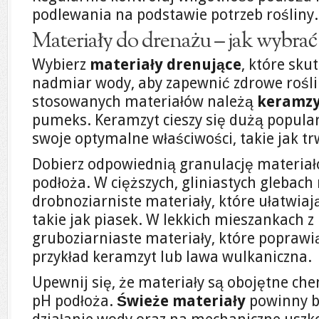
podlewania na podstawie potrzeb rośliny.
Materiały do drenażu – jak wybrać
Wybierz
materiały drenujące
, które sk
nadmiar wody, aby zapewnić zdrowe roślin
stosowanych materiałów należą
keramz
pumeks. Keramzyt cieszy się dużą popula
swoje optymalne właściwości, takie jak tr
Dobierz odpowiednią granulację materiał
podłoża. W cięższych, gliniastych glebach 
drobnoziarniste materiały, które ułatwia
takie jak piasek. W lekkich mieszankach z
gruboziarniaste materiały, które poprawią
przykład keramzyt lub lawa wulkaniczna.
Upewnij się, że materiały są obojętne che
pH podłoża.
Świeże materiały
powinny b