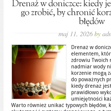
Drenaż w doniczce: kiedy je
go zrobić, by chronić kor
błędów
maj 11, 2026
by
ad
Drenaż w donicz
elementem, któ
zdrowiu Twoich r
nadmiar wody ni
korzenie mogą za
do poważnych p
kiedy drenaż jes
prawidłowo wyk
umiejętności każ
Warto również unikać typowych błędów, k