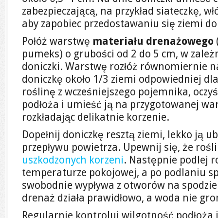
zabezpieczającą, na przykład siateczkę, wł
aby zapobiec przedostawaniu się ziemi do
Połóż warstwę
materiału drenażowego
pumeks) o grubości od 2 do 5 cm, w zależ
doniczki. Warstwę rozłóż równomiernie na
doniczkę około 1/3 ziemi odpowiedniej dla
roślinę z wcześniejszego pojemnika, oczy
podłoża i umieść ją na przygotowanej wa
rozkładając delikatnie korzenie.
Dopełnij doniczkę resztą ziemi, lekko ją ub
przepływu powietrza. Upewnij się, że rośl
uszkodzonych korzeni
. Następnie podlej 
temperaturze pokojowej, a po podlaniu s
swobodnie wypływa z otworów na spodzie d
drenaż działa prawidłowo, a woda nie gro
Regularnie kontroluj wilgotność podłoża i