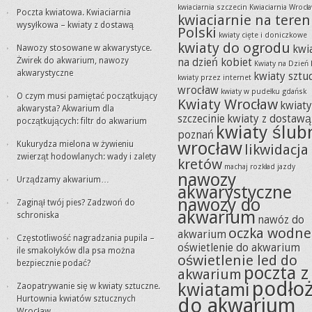
kwiaciarnia szczecin
Kwiaciarnia Wrocł
Poczta kwiatowa. Kwiaciarnia
kwiaciarnie na teren
wysyłkowa – kwiaty z dostawą
Polski
kwiaty cięte i doniczkowe
kwiaty do ogrodu
Nawozy stosowane w akwarystyce.
kwi
Żwirek do akwarium, nawozy
na dzień kobiet
Kwiaty na Dzień 
akwarystyczne
kwiaty sztu
kwiaty przez internet
wrocław
kwiaty w pudełku gdańsk
O czym musi pamiętać początkujący
Kwiaty Wrocław
kwiat
akwarysta? Akwarium dla
szczecinie
kwiaty z dostawą
początkujących: filtr do akwarium
kwiaty ślub
poznań
wrocław
Kukurydza mielona w żywieniu
likwidacja
zwierząt hodowlanych: wady i zalety
kretów
machaj rozkład jazdy
nawozy
Urządzamy akwarium…
akwarystyczne
nawozy do
Zaginął twój pies? Zadzwoń do
akwarium
schroniska
nawóz do
oczka wodne
akwarium
Częstotliwość nagradzania pupila –
oświetlenie do akwarium
ile smakołyków dla psa można
oświetlenie led do
bezpiecznie podać?
poczta z
akwarium
podło
kwiatami
Zaopatrywanie się w kwiaty sztuczne.
Hurtownia kwiatów sztucznych
do akwarium
Wrocław