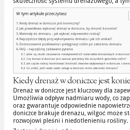
skuteczność systemu drenażowego, a tym
W tym artykule przeczytasz
Kiedy drenaż w doniczce jest konieczny?
Jak prawidłowo wykonać drenaż w doniczce, by chronić korzenie?
Materiały do drenażu – jak wybrać odpowiedni rodzaj?
Najczęstsze błędy przy wykonywaniu drenażu i jak ich unikać?
Dostosowanie podlewania i pielęgnacji roślin po założeniu drenażu
FAQ – najczęściej zadawane pytania
Jakie są skutki stosowania nieodpowiednich materiałów drenażowych w doniczce
Czy drenaż w doniczce jest zawsze potrzebny dla wszystkich gatunków roślin?
Jak często należy kontrolować drożność otworów odpływowych w doniczce z dre
Co zrobić, jeśli woda nadal zalega w doniczce mimo obecności drenażu?
Kiedy drenaż w doniczce jest koni
Drenaż w doniczce jest kluczowy dla zapew
Umożliwia odpływ nadmiaru wody, co za
oraz gwarantuje odpowiednie napowietrzen
doniczce brakuje drenażu, wilgoć może st
rozwojowi pleśni i niedotlenieniu rośliny.