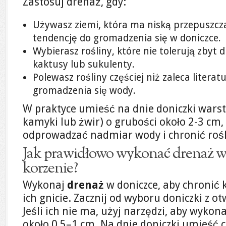
Zastosuj drenaż, gdy:
Używasz ziemi, która ma niską przepuszcz
tendencję do gromadzenia się w doniczce.
Wybierasz rośliny, które nie tolerują zbyt d
kaktusy lub sukulenty.
Polewasz rośliny częściej niż zaleca literat
gromadzenia się wody.
W praktyce umieść na dnie doniczki wars
kamyki lub żwir) o grubości około 2-3 cm,
odprowadzać nadmiar wody i chronić rośl
Jak prawidłowo wykonać drenaż w 
korzenie?
Wykonaj
drenaż
w doniczce, aby chronić k
ich gnicie. Zacznij od wyboru doniczki z
Jeśli ich nie ma, użyj narzędzi, aby wykona
około 0,5–1 cm. Na dnie doniczki umieść 