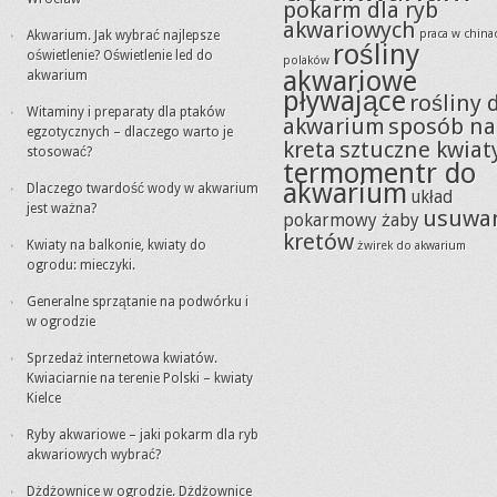
pokarm dla ryb
akwariowych
praca w china
Akwarium. Jak wybrać najlepsze
rośliny
oświetlenie? Oświetlenie led do
polaków
akwariowe
akwarium
pływające
rośliny 
Witaminy i preparaty dla ptaków
akwarium
sposób na
egzotycznych – dlaczego warto je
kreta
sztuczne kwiat
stosować?
termomentr do
akwarium
Dlaczego twardość wody w akwarium
układ
jest ważna?
usuwa
pokarmowy żaby
kretów
Kwiaty na balkonie, kwiaty do
żwirek do akwarium
ogrodu: mieczyki.
Generalne sprzątanie na podwórku i
w ogrodzie
Sprzedaż internetowa kwiatów.
Kwiaciarnie na terenie Polski – kwiaty
Kielce
Ryby akwariowe – jaki pokarm dla ryb
akwariowych wybrać?
Dżdżownice w ogrodzie. Dżdżownice