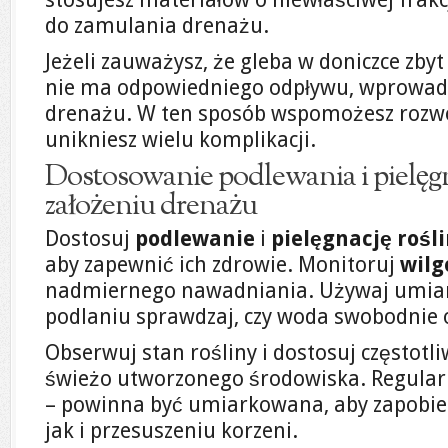
do zamulania drenażu.
Jeżeli zauważysz, że gleba w doniczce zbyt
nie ma odpowiedniego odpływu, wprowad
drenażu. W ten sposób wspomożesz rozwój
unikniesz wielu komplikacji.
Dostosowanie podlewania i pielęgn
założeniu drenażu
Dostosuj
podlewanie
i
pielęgnację rośl
aby zapewnić ich zdrowie. Monitoruj
wilg
nadmiernego nawadniania. Używaj umiark
podlaniu sprawdzaj, czy woda swobodnie 
Obserwuj stan rośliny i dostosuj częstot
świeżo utworzonego środowiska. Regularn
– powinna być umiarkowana, aby zapobie
jak i przesuszeniu korzeni.