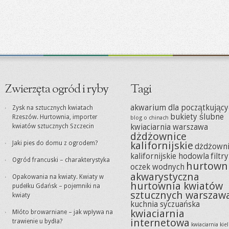
Zwierzęta ogród i ryby
Tagi
akwarium dla początkujący
Zysk na sztucznych kwiatach
bukiety ślubne
Rzeszów. Hurtownia, importer
blog o chinach
kwiatów sztucznych Szczecin
kwiaciarnia warszawa
dżdżownice
Jaki pies do domu z ogrodem?
kalifornijskie
dżdżowni
kalifornijskie hodowla
filtr
Ogród francuski – charakterystyka
hurtown
oczek wodnych
akwarystyczna
Opakowania na kwiaty. Kwiaty w
hurtownia kwiatów
pudełku Gdańsk – pojemniki na
sztucznych warszaw
kwiaty
kuchnia syczuańska
kwiaciarnia
Młóto browarniane – jak wpływa na
internetowa
trawienie u bydła?
kwiaciarnia kie