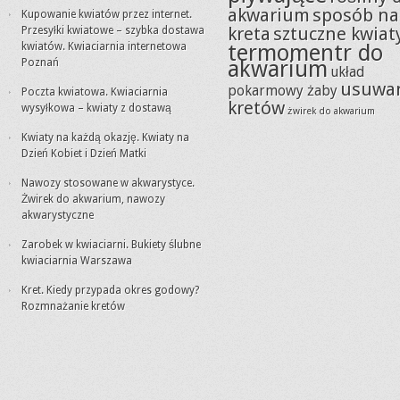
akwarium
sposób na
Kupowanie kwiatów przez internet.
kreta
sztuczne kwiat
Przesyłki kwiatowe – szybka dostawa
termomentr do
kwiatów. Kwiaciarnia internetowa
akwarium
Poznań
układ
usuwa
pokarmowy żaby
Poczta kwiatowa. Kwiaciarnia
kretów
wysyłkowa – kwiaty z dostawą
żwirek do akwarium
Kwiaty na każdą okazję. Kwiaty na
Dzień Kobiet i Dzień Matki
Nawozy stosowane w akwarystyce.
Żwirek do akwarium, nawozy
akwarystyczne
Zarobek w kwiaciarni. Bukiety ślubne
kwiaciarnia Warszawa
Kret. Kiedy przypada okres godowy?
Rozmnażanie kretów