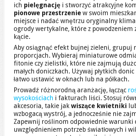
ich
pielęgnację
i stworzyć atrakcyjne ko
pionowe przestrzenie
w swoim mieszkani
miejsce i nadać wnętrzu oryginalny klim
ogrody wertykalne, które z powodzeniem 
kącie.
Aby osiągnąć efekt bujnej zieleni, grupuj
proporcjach. Wybieraj miniaturowe odmian
fitonie czy zielistki, które nie zajmują du
małych doniczkach. Używaj płytkich donic 
łatwo ustawić w oknach lub na półkach.
Prowadź różnorodną aranżację, łącząc
ro
wysokościach
i fakturach liści. Stosuj ró
akcesoria, takie jak
wiszące kwietniki
lu
wzbogacą wystrój, a jednocześnie nie zaj
Zapewnij roślinom odpowiednie warunki 
uwzględnieniem potrzeb światłowych i wi