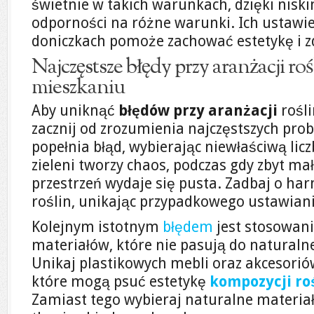
świetnie w takich warunkach, dzięki nis
odporności na różne warunki. Ich ustawi
doniczkach pomoże zachować estetykę i zd
Najczęstsze błędy przy aranżacji r
mieszkaniu
Aby uniknąć
błędów przy aranżacji
rośl
zacznij od zrozumienia najczęstszych pro
popełnia błąd, wybierając niewłaściwą licz
zieleni tworzy chaos, podczas gdy zbyt mał
przestrzeń wydaje się pusta. Zadbaj o ha
roślin, unikając przypadkowego ustawiani
Kolejnym istotnym
błędem
jest stosowani
materiałów, które nie pasują do naturaln
Unikaj plastikowych mebli oraz akcesorió
które mogą psuć estetykę
kompozycji r
Zamiast tego wybieraj naturalne materiały