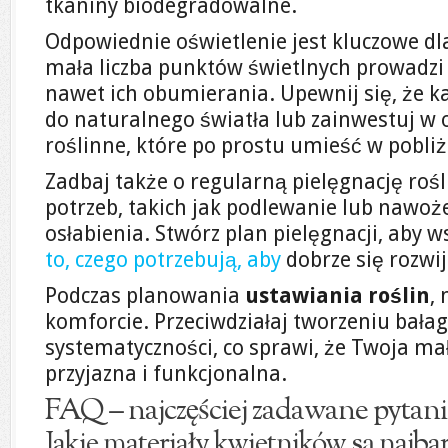
tkaniny biodegradowalne.
Odpowiednie oświetlenie jest kluczowe dla
mała liczba punktów świetlnych prowadzi d
nawet ich obumierania. Upewnij się, że k
do naturalnego światła lub zainwestuj w
roślinne, które po prostu umieść w pobliż
Zadbaj także o regularną pielęgnację rośl
potrzeb, takich jak podlewanie lub nawoże
osłabienia. Stwórz plan pielęgnacji, aby w
to, czego potrzebują, aby
dobrze się rozwij
Podczas planowania
ustawiania roślin
,
komforcie. Przeciwdziałaj tworzeniu bała
systematyczności, co sprawi, że Twoja mał
przyjazna i funkcjonalna.
FAQ – najczęściej zadawane pytani
Jakie materiały kwietników są najbar