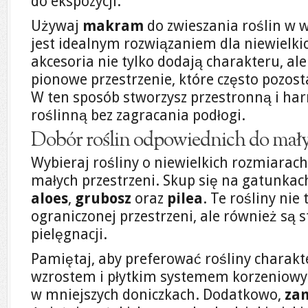
do ekspozycji.
Używaj
makram
do zwieszania roślin w w
jest idealnym rozwiązaniem dla niewielkic
akcesoria nie tylko dodają charakteru, al
pionowe przestrzenie, które często pozo
W ten sposób stworzysz przestronną i h
roślinną bez zagracania podłogi.
Dobór roślin odpowiednich do mały
Wybieraj rośliny o niewielkich rozmiarach
małych przestrzeni. Skup się na gatunkac
aloes
,
grubosz
oraz
pilea
. Te rośliny nie
ograniczonej przestrzeni, ale również są
pielęgnacji.
Pamiętaj, aby preferować rośliny charakt
wzrostem i płytkim systemem korzeniowy
w mniejszych doniczkach. Dodatkowo,
za