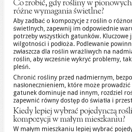
Co zrobić, gdy rośliny w pionowyc
różne wymagania świetlne?
Aby zadbać o kompozycje z roślin o róż
świetlnych, zapewnij im odpowiednie waru
potrzeby wszystkich gatunków. Kluczowe j
wilgotności i podłoża. Podlewanie powin
zwłaszcza dla roślin wrażliwych na nadm
roślin, aby wcześnie wykryć problemy, takie
pleśń.
Chronić rośliny przed nadmiernym, bezp
nasłonecznieniem, które może prowadzić d
gatunek dominuje nad innym, rozdziel rośl
zapewnić równy dostęp do światła i przest
Kiedy lepiej wybrać pojedynczą rośl
kompozycji w małym mieszkaniu?
W małym mieszkaniu lepiej wybrać pojedyn