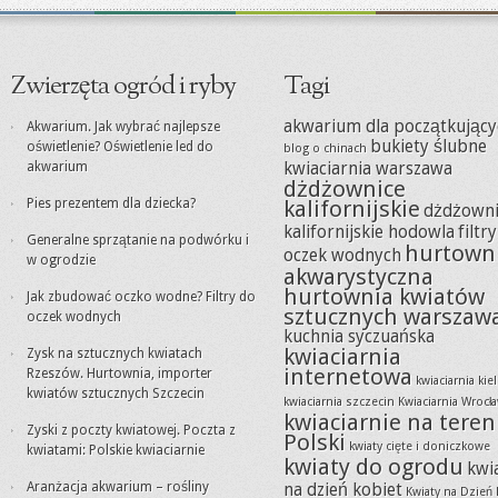
Zwierzęta ogród i ryby
Tagi
akwarium dla początkujący
Akwarium. Jak wybrać najlepsze
bukiety ślubne
oświetlenie? Oświetlenie led do
blog o chinach
akwarium
kwiaciarnia warszawa
dżdżownice
Pies prezentem dla dziecka?
kalifornijskie
dżdżowni
kalifornijskie hodowla
filtr
Generalne sprzątanie na podwórku i
hurtown
oczek wodnych
w ogrodzie
akwarystyczna
hurtownia kwiatów
Jak zbudować oczko wodne? Filtry do
sztucznych warszaw
oczek wodnych
kuchnia syczuańska
kwiaciarnia
Zysk na sztucznych kwiatach
internetowa
Rzeszów. Hurtownia, importer
kwiaciarnia kie
kwiatów sztucznych Szczecin
kwiaciarnia szczecin
Kwiaciarnia Wrocł
kwiaciarnie na teren
Zyski z poczty kwiatowej. Poczta z
Polski
kwiaty cięte i doniczkowe
kwiatami: Polskie kwiaciarnie
kwiaty do ogrodu
kwi
Aranżacja akwarium – rośliny
na dzień kobiet
Kwiaty na Dzień 