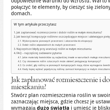
odpowiednie warunki do wzrostu. Warto wi
połączyć te elementy, by cieszyć się ziel
domach.
W tym artykule przeczytasz
Jak zaplanować rozmieszczenie i dobór roślin w małym mieszkaniu?
Jak tworzyć kompozycje roślinne oszczędzające miejsce i ułatwiające piel
Wykorzystanie pionowych przestrzeni i akcesoriów do ekspozycji
Dobór roślin odpowiednich do małych przestrzeni
Najczęstsze błędy przy aranżacji roślin w małym mieszkaniu
FAQ – najczęściej zadawane pytania
Jakie materiały kwietników są najbardziej trwałe w warunkach małego mieszkani
Czy stosowanie roślin sztucznych może ułatwić pielęgnację kompozycji?
Co zrobić, gdy rośliny w pionowych kompozycjach mają różne wymagania świetl
Kiedy lepiej wybrać pojedynczą roślinę zamiast kompozycji w małym mieszkani
Jak zaplanować rozmieszczenie i d
mieszkaniu?
Stwórz plan rozmieszczenia roślin w swo
zaznaczając miejsca, gdzie chcesz je ustawi
wymagają
dużo światła
i umieść je blisk