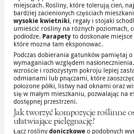
miejscach. Rośliny, które tolerują cień, n
bardziej zacienionych częściach mieszkani
wysokie kwietniki
, regały i stojaki sch
umieścić rośliny na różnych poziomach, c
podłodze.
Parapety
to doskonałe miejsce 
które można tam eksponować.
Podczas dobierania gatunków pamiętaj o i
wymaganiach względem nasłonecznienia.
wzroście i rozłożystym pokroju lepiej zas
odmianami lub pnączami, które zaoszczęd
położone półki, listwy nad oknami oraz w
się w małym mieszkaniu, pozwalając na e
dostępnej przestrzeni.
Jak tworzyć kompozycje roślinne os
ułatwiające pielęgnację?
Łącz rośliny
doniczkowe
o podobnych wym