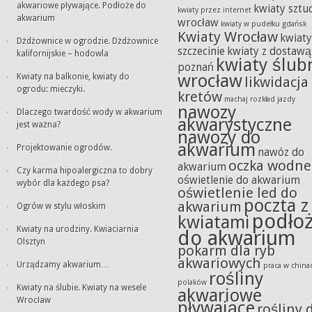
akwariowe pływające. Podłoże do
kwiaty sztu
kwiaty przez internet
akwarium
wrocław
kwiaty w pudełku gdańsk
Kwiaty Wrocław
kwiat
Dżdżownice w ogrodzie. Dżdżownice
szczecinie
kwiaty z dostawą
kalifornijskie – hodowla
kwiaty ślub
poznań
wrocław
Kwiaty na balkonie, kwiaty do
likwidacja
ogrodu: mieczyki.
kretów
machaj rozkład jazdy
nawozy
Dlaczego twardość wody w akwarium
akwarystyczne
jest ważna?
nawozy do
akwarium
Projektowanie ogrodów.
nawóz do
oczka wodne
akwarium
Czy karma hipoalergiczna to dobry
oświetlenie do akwarium
wybór dla każdego psa?
oświetlenie led do
poczta z
akwarium
Ogrów w stylu włoskim
podło
kwiatami
Kwiaty na urodziny. Kwiaciarnia
do akwarium
Olsztyn
pokarm dla ryb
akwariowych
Urządzamy akwarium…
praca w china
rośliny
polaków
Kwiaty na ślubie. Kwiaty na wesele
akwariowe
Wrocław
pływające
rośliny 