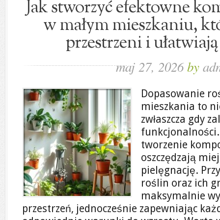
Jak stworzyć efektowne kom
w małym mieszkaniu, któ
przestrzeni i ułatwiają
maj 27, 2026
by
ad
Dopasowanie roś
mieszkania to ni
zwłaszcza gdy za
funkcjonalności.
tworzenie kompoz
oszczędzają miej
pielęgnację. Pr
roślin oraz ich
maksymalnie wy
przestrzeń, jednocześnie zapewniając k