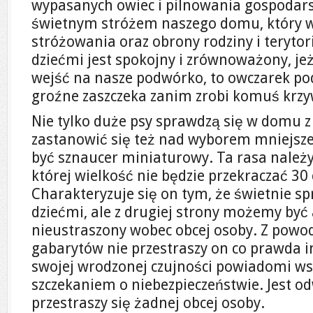
wypasanych owiec i pilnowania gospodars
świetnym stróżem naszego domu, który w
stróżowania oraz obrony rodziny i teryto
dziećmi jest spokojny i zrównoważony, jeże
wejść na nasze podwórko, to owczarek po
groźne zaszczeka zanim zrobi komuś krz
Nie tylko duże psy sprawdzą się w domu
zastanowić się też nad wyborem mniejsz
być sznaucer miniaturowy. Ta rasa należ
której wielkość nie będzie przekraczać 3
Charakteryzuje się on tym, że świetnie s
dziećmi, ale z drugiej strony możemy być
nieustraszony wobec obcej osoby. Z powo
gabarytów nie przestraszy on co prawda int
swojej wrodzonej czujności powiadomi ws
szczekaniem o niebezpieczeństwie. Jest o
przestraszy się żadnej obcej osoby.