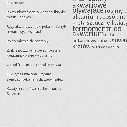
internetowe
akwariowe
pływające
rośliny 
Jak zbudować oczko wodne? Filtry do
akwarium
sposób na
oczek wodnych
kreta
sztuczne kwiat
termomentr do
Ryby akwariowe – jaki pokarm dla ryb
akwarium
akwariowych wybrać?
układ
usuwa
pokarmowy żaby
Po co odymia się pszczoły?
kretów
żwirek do akwarium
Zyski z poczty kwiatowej. Poczta z
kwiatami: Polskie kwiaciarnie
Ogród francuski – charakterystyka
Kukurydza mielona w żywieniu
zwierząt hodowlanych: wady i zalety
Kwiaty na zamówienie. Kwiaciarnia
Szczecin