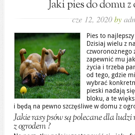
Jaki pies do domu z
cze 12, 2020
by
ad
Pies to najlepszy
Dzisiaj wielu z n
czworonożnego z
zapewnić mu jak
życia i trzeba p
od tego, gdzie m
wybrać konkretn
pieski nadają si
bloku, a te więk
i będą na pewno szczęśliwe w domu z og
Jakie rasy psów są polecane dla ludz
z ogrodem ?