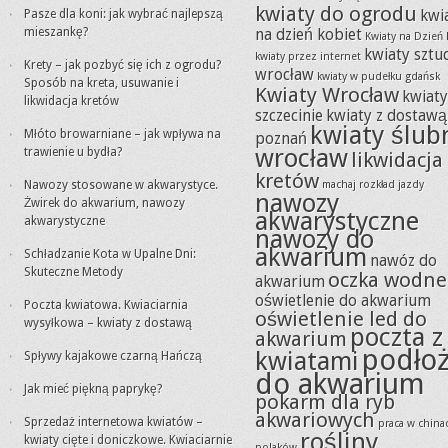
kwiaty do ogrodu
Pasze dla koni: jak wybrać najlepszą
kwi
mieszankę?
na dzień kobiet
Kwiaty na Dzień 
kwiaty sztu
kwiaty przez internet
Krety – jak pozbyć się ich z ogrodu?
wrocław
kwiaty w pudełku gdańsk
Sposób na kreta, usuwanie i
Kwiaty Wrocław
kwiat
likwidacja kretów
szczecinie
kwiaty z dostawą
kwiaty ślub
Młóto browarniane – jak wpływa na
poznań
wrocław
trawienie u bydła?
likwidacja
kretów
Nawozy stosowane w akwarystyce.
machaj rozkład jazdy
nawozy
Żwirek do akwarium, nawozy
akwarystyczne
akwarystyczne
nawozy do
akwarium
Schładzanie Kota w Upalne Dni:
nawóz do
Skuteczne Metody
oczka wodne
akwarium
oświetlenie do akwarium
Poczta kwiatowa. Kwiaciarnia
oświetlenie led do
wysyłkowa – kwiaty z dostawą
poczta z
akwarium
podło
kwiatami
Spływy kajakowe czarną Hańczą
do akwarium
Jak mieć piękną paprykę?
pokarm dla ryb
akwariowych
Sprzedaż internetowa kwiatów –
praca w china
rośliny
kwiaty cięte i doniczkowe. Kwiaciarnie
polaków