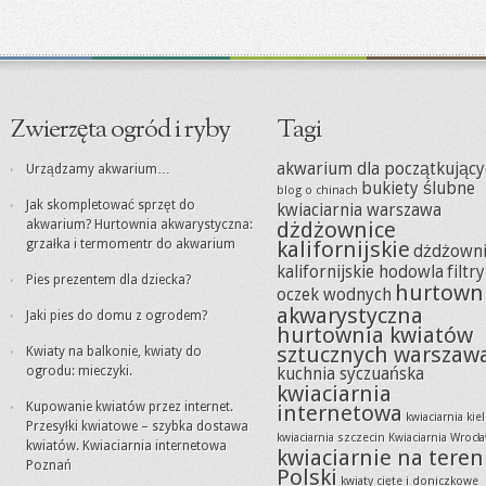
Zwierzęta ogród i ryby
Tagi
akwarium dla początkujący
Urządzamy akwarium…
bukiety ślubne
blog o chinach
Jak skompletować sprzęt do
kwiaciarnia warszawa
akwarium? Hurtownia akwarystyczna:
dżdżownice
grzałka i termomentr do akwarium
kalifornijskie
dżdżowni
kalifornijskie hodowla
filtr
Pies prezentem dla dziecka?
hurtown
oczek wodnych
akwarystyczna
Jaki pies do domu z ogrodem?
hurtownia kwiatów
sztucznych warszaw
Kwiaty na balkonie, kwiaty do
ogrodu: mieczyki.
kuchnia syczuańska
kwiaciarnia
Kupowanie kwiatów przez internet.
internetowa
kwiaciarnia kie
Przesyłki kwiatowe – szybka dostawa
kwiaciarnia szczecin
Kwiaciarnia Wrocł
kwiatów. Kwiaciarnia internetowa
kwiaciarnie na teren
Poznań
Polski
kwiaty cięte i doniczkowe