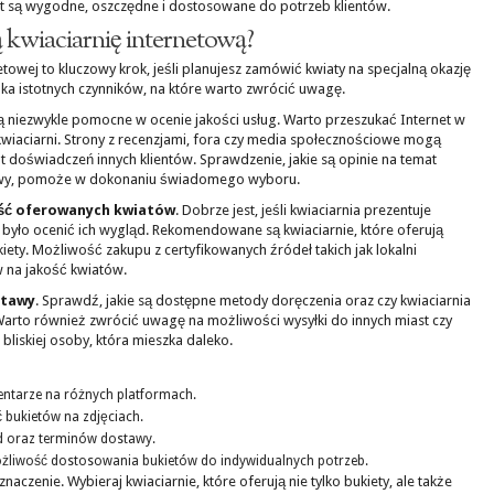
et są wygodne, oszczędne i dostosowane do potrzeb klientów.
kwiaciarnię internetową?
towej to kluczowy krok, jeśli planujesz zamówić kwiaty na specjalną okazję
kilka istotnych czynników, na które warto zwrócić uwagę.
ą niezwykle pomocne w ocenie jakości usług. Warto przeszukać Internet w
kwiaciarni. Strony z recenzjami, fora czy media społecznościowe mogą
t doświadczeń innych klientów. Sprawdzenie, jakie są opinie na temat
tawy, pomoże w dokonaniu świadomego wyboru.
ść oferowanych kwiatów
. Dobrze jest, jeśli kwiaciarnia prezentuje
było ocenić ich wygląd. Rekomendowane są kwiaciarnie, które oferują
ety. Możliwość zakupu z certyfikowanych źródeł takich jak lokalni
na jakość kwiatów.
stawy
. Sprawdź, jakie są dostępne metody doręczenia oraz czy kwiaciarnia
arto również zwrócić uwagę na możliwości wysyłki do innych miast czy
a bliskiej osoby, która mieszka daleko.
entarze na różnych platformach.
ć bukietów na zdjęciach.
d oraz terminów dostawy.
możliwość dostosowania bukietów do indywidualnych potrzeb.
zenie. Wybieraj kwiaciarnie, które oferują nie tylko bukiety, ale także