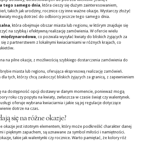
a tego samego dnia
, która cieszy się dużym zainteresowaniem,
ń, takich jak urodziny, rocznice czy inne ważne okazje. Wystarczy złożyć
kwiaty mogą dotrzeć do odbiorcy jeszcze tego samego dnia.
kalna
, która obejmuje obszar miasta lub regionu, w którym znajduje się
iczyć na szybką i efektywną realizację zamówienia. W ofercie wielu
 międzynarodowa
, co pozwala wysyłać kwiaty do bliskich żyjących za
 się z partnerstwem z lokalnymi kwiaciarniami w różnych krajach, co
ukietów.
lna na pilne okazje, z możliwością szybkiego dostarczenia zamówienia do
brębie miasta lub regionu, oferująca ekspresową realizację zamówień.
 dla tych, którzy chcą zaskoczyć bliskich żyjących za granicą, z zapewnieniem
agę na dostępność opcji dostawy w danym momencie, ponieważ mogą
ry roku czy popytu na kwiaty, zwłaszcza w czasie świąt czy walentynek.
sługi oferuje wybrana kwiaciarnia i jakie są jej regulacje dotyczące
ienie dotrze na czas.
dają się na różne okazje?
okazje jest istotnym elementem, który może podkreślić charakter danej
rami i pięknym zapachem, są uznawane za symbol miłości i namiętności.
azje, takie jak walentynki czy rocznice. Warto pamiętać, że kolory róż