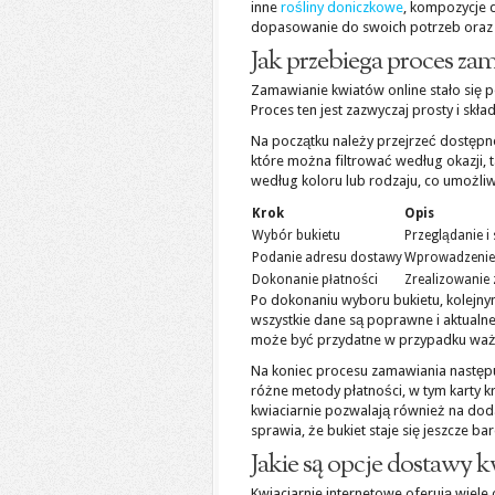
inne
rośliny doniczkowe
, kompozycje d
dopasowanie do swoich potrzeb oraz
Jak przebiega proces za
Zamawianie kwiatów online stało się p
Proces ten jest zazwyczaj prosty i skła
Na początku należy przejrzeć dostępne
które można filtrować według okazji, t
według koloru lub rodzaju, co umożliw
Krok
Opis
Wybór bukietu
Przeglądanie i
Podanie adresu dostawy
Wprowadzenie 
Dokonanie płatności
Zrealizowanie
Po dokonaniu wyboru bukietu, kolejnym
wszystkie dane są poprawne i aktualne
może być przydatne w przypadku ważn
Na koniec procesu zamawiania następu
różne metody płatności, w tym karty k
kwiaciarnie pozwalają również na dod
sprawia, że bukiet staje się jeszcze ba
Jakie są opcje dostawy 
Kwiaciarnie internetowe oferują wiele