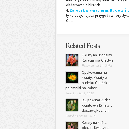
także wygodne rozwiązanie, które zysk
obdarowania bliskich...
Zarobek w kwiaciarni. Bukiety ś
tylko pasjonująca przygoda z florystyk
Od...
Related Posts
Kwiaty na urodziny.
Kwiaciarnia Olsztyn
Posted on lut 10, 2018
Opakowania na
kwiaty. Kwiaty w
pudełku Gdańsk –
pojemniki na kwiaty
Posted on lut 2, 2018
Jak powstał kurier
kwiatowy? Kwiaty z
dostawą Poznań
Posted on sty 30, 2018
Kwiaty na każdą
okazję. Kwiaty na