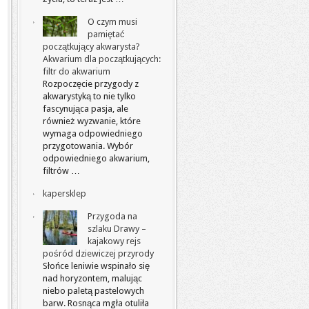
O czym musi
pamiętać
początkujący akwarysta?
Akwarium dla początkujących:
filtr do akwarium
Rozpoczęcie przygody z
akwarystyką to nie tylko
fascynująca pasja, ale
również wyzwanie, które
wymaga odpowiedniego
przygotowania. Wybór
odpowiedniego akwarium,
filtrów …
kapersklep
Przygoda na
szlaku Drawy –
kajakowy rejs
pośród dziewiczej przyrody
Słońce leniwie wspinało się
nad horyzontem, malując
niebo paletą pastelowych
barw. Rosnąca mgła otuliła