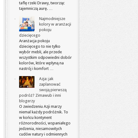
taflę rzeki Drawy, tworząc
tajemniczą aurę. …
Najmodniejsze
kolory w aranżacji
pokoju
dziecięcego
Aranżacja pokoju
dziecięcego to nie tylko
wybór mebli, ale przede
wszystkim odpowiedni dobór
kolorów, które wpłyną na
nastrój i komfort …
Azja: jak
zaplanować
swoją pierwszą
podróż? Zimawub i inni
blogerzy
O zwiedzeniu Azji marzy
niemal każdy podróżnik. To
w końcu kontynent
różnorodności, wspaniałego
jedzenia, niesamowitych
cudów natury i odmiennych