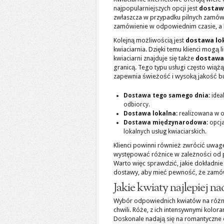
najpopularniejszych opcji jest
dostaw
zwłaszcza w przypadku pilnych zamówie
zamówienie w odpowiednim czasie, a 
Kolejną możliwością jest
dostawa lo
kwiaciarnia. Dzięki temu klienci mogą l
kwiaciarni znajduje się także
dostawa
granicą. Tego typu usługi często wiążą
zapewnia świeżość i wysoką jakość b
Dostawa tego samego dnia:
idea
odbiorcy.
Dostawa lokalna:
realizowana w o
Dostawa międzynarodowa:
opcja
lokalnych usług kwiaciarskich.
Klienci powinni również zwrócić uw
występować różnice w zależności od po
Warto więc sprawdzić, jakie dokładnie u
dostawy, aby mieć pewność, że zamów
Jakie kwiaty najlepiej na
Wybór odpowiednich kwiatów na różne 
chwili. Róże, z ich intensywnymi kolo
Doskonale nadają się na romantyczne ok