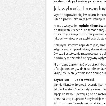
zaletom, zakupy kwiatów przez intern
Jak wybrać odpowiednią 
Wybór odpowiedniej kwiaciarni interne
lub po prostu jako miły gest. Istnieje 
Przede wszystkim,
opinie klientów
s
poszukiwaniu recenzji na temat danej 
dostarczyć cennych informacji na tema
jakości kwiatów oraz szybkości dos
Kolejnym istotnym aspektem jest
jako
zdjęcia swoich produktów, aby można 
świeże i estetycznie przygotowane buki
hodowcy może mieć pozytywny wpływ 
Nie można zapomnieć o
opcjach do
oferuje dostawę w dniu zamówienia. W
kraje, jeśli planujesz niespodziankę dl
Kryterium
Co sprawdzić
Opinie klientów
Sprawdź recenzje i kom
Jakość kwiatów
Oceń estetykę i świeżoś
Opcje dostawy
Upewnij się co do meto
Personalizacja
Sprawdź, czy istnieje 
Różnorodność asortymentu także ma znac