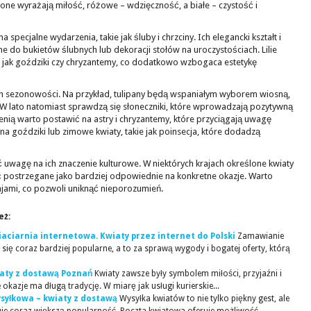
one wyrażają miłość, różowe – wdzięczność, a białe – czystość i
specjalne wydarzenia, takie jak śluby i chrzciny. Ich elegancki kształt i
ne do bukietów ślubnych lub dekoracji stołów na uroczystościach. Lilie
i jak goździki czy chryzantemy, co dodatkowo wzbogaca estetykę
ch sezonowości. Na przykład, tulipany będą wspaniałym wyborem wiosną,
 W lato natomiast sprawdzą się słoneczniki, które wprowadzają pozytywną
ienią warto postawić na astry i chryzantemy, które przyciągają uwagę
na goździki lub zimowe kwiaty, takie jak poinsecja, które dodadzą
ć uwagę na ich znaczenie kulturowe. W niektórych krajach określone kwiaty
 postrzegane jako bardziej odpowiednie na konkretne okazje. Warto
ajami, co pozwoli uniknąć nieporozumień.
eż:
wiaciarnia internetowa. Kwiaty przez internet do Polski
Zamawianie
e się coraz bardziej popularne, a to za sprawą wygody i bogatej oferty, którą
iaty z dostawą Poznań
Kwiaty zawsze były symbolem miłości, przyjaźni i
 okazje ma długą tradycję. W miarę jak usługi kurierskie...
syłkowa – kwiaty z dostawą
Wysyłka kwiatów to nie tylko piękny gest, ale