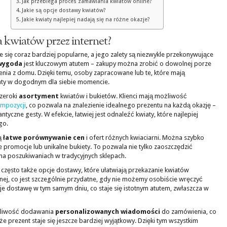
Jak przebiega proces zamawiania kwiatów online?
Jakie są opcje dostawy kwiatów?
Jakie kwiaty najlepiej nadają się na różne okazje?
a kwiatów przez internet?
e się coraz bardziej popularne, a jego zalety są niezwykle przekonywujące
wygoda
jest kluczowym atutem – zakupy można zrobić o dowolnej porze
enia z domu. Dzięki temu, osoby zapracowane lub te, które mają
aty w dogodnym dla siebie momencie.
szeroki
asortyment
kwiatów i bukietów. Klienci mają możliwość
mpozycji
, co pozwala na znalezienie idealnego prezentu na każdą okazję –
tyczne gesty. W efekcie, łatwiej jest odnaleźć kwiaty, które najlepiej
go.
ą
łatwe porównywanie cen
i ofert różnych kwiaciarni. Można szybko
e promocje lub unikalne bukiety. To pozwala nie tylko zaoszczędzić
na poszukiwaniach w tradycyjnych sklepach.
 często także opcje dostawy, które ułatwiają przekazanie kwiatów
, co jest szczególnie przydatne, gdy nie możemy osobiście wręczyć
uje dostawę w tym samym dniu, co staje się istotnym atutem, zwłaszcza w
żliwość dodawania
personalizowanych wiadomości
do zamówienia, co
e prezent staje się jeszcze bardziej wyjątkowy. Dzięki tym wszystkim