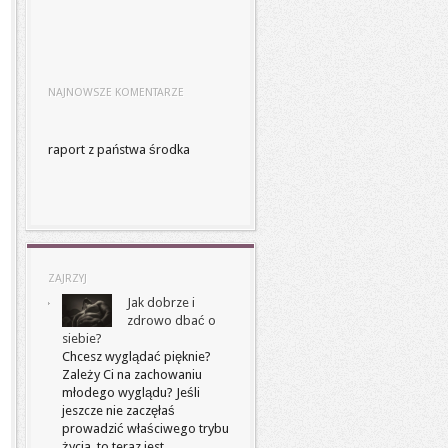
NAJNOWSZE KOMENTARZE
raport z państwa środka
ZAJRZYJ
Jak dobrze i
zdrowo dbać o
siebie?
Chcesz wyglądać pięknie?
Zależy Ci na zachowaniu
młodego wyglądu? Jeśli
jeszcze nie zaczęłaś
prowadzić właściwego trybu
życia, to teraz jest …