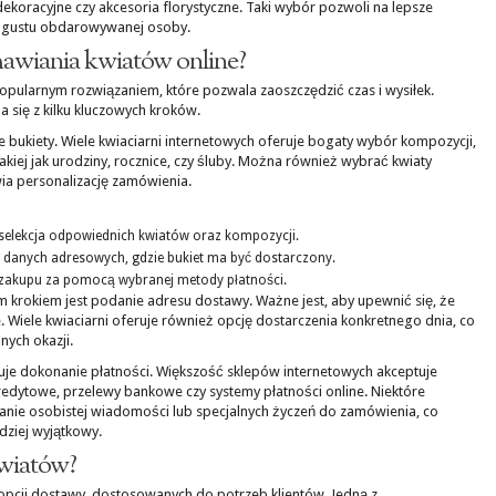
ekoracyjne czy akcesoria florystyczne. Taki wybór pozwoli na lepsze
 gustu obdarowywanej osoby.
mawiania kwiatów online?
opularnym rozwiązaniem, które pozwala zaoszczędzić czas i wysiłek.
da się z kilku kluczowych kroków.
 bukiety. Wiele kwiaciarni internetowych oferuje bogaty wybór kompozycji,
akiej jak urodziny, rocznice, czy śluby. Można również wybrać kwiaty
ia personalizację zamówienia.
 selekcja odpowiednich kwiatów oraz kompozycji.
danych adresowych, gdzie bukiet ma być dostarczony.
 zakupu za pomocą wybranej metody płatności.
 krokiem jest podanie adresu dostawy. Ważne jest, aby upewnić się, że
. Wiele kwiaciarni oferuje również opcję dostarczenia konkretnego dnia, co
ych okazji.
je dokonanie płatności. Większość sklepów internetowych akceptuje
redytowe, przelewy bankowe czy systemy płatności online. Niektóre
anie osobistej wiadomości lub specjalnych życzeń do zamówienia, co
rdziej wyjątkowy.
kwiatów?
 opcji dostawy, dostosowanych do potrzeb klientów. Jedną z