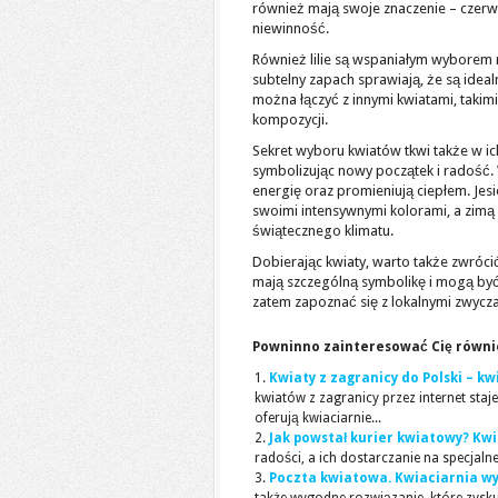
również mają swoje znaczenie – czerw
niewinność.
Również lilie są wspaniałym wyborem na 
subtelny zapach sprawiają, że są ideal
można łączyć z innymi kwiatami, takim
kompozycji.
Sekret wyboru kwiatów tkwi także w i
symbolizując nowy początek i radość.
energię oraz promieniują ciepłem. Jes
swoimi intensywnymi kolorami, a zimą 
świątecznego klimatu.
Dobierając kwiaty, warto także zwróci
mają szczególną symbolikę i mogą być
zatem zapoznać się z lokalnymi zwycz
Powninno zainteresować Cię równi
Kwiaty z zagranicy do Polski – k
kwiatów z zagranicy przez internet staj
oferują kwiaciarnie...
Jak powstał kurier kwiatowy? Kw
radości, a ich dostarczanie na specjalne
Poczta kwiatowa. Kwiaciarnia wy