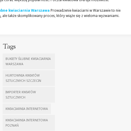
uje coraz większą popularność. Poczta kwiatowa oferuje możliwość
lubne kwiaciarnia Warszawa
Prowadzenie kwiaciarni w Warszawie to nie
ą, ale także skomplikowany proces, który wiąże się z wieloma wyzwaniami.
Tags
BUKIETY ŚLUBNE KWIACIARNIA
WARSZAWA
HURTOWNIA KWIATÓW
SZTUCZNYCH SZCZECIN
IMPORTER KWIATÓW
SZTUCZNYCH
KWIACIARNIA INTERNETOWA
KWIACIARNIA INTERNETOWA
POZNAŃ