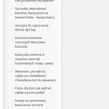
Pies prezentem dla dziecka?
Sprzedaż internetowa
kwiatów. Kwiaciarnie na
terenie Polski – kwiaty Kielce
maszyny do czyszczenia
filtrów dpf fap
Hurtownie kwiatów
sztucznych Warszawa,
Rzeszów.
Kukurydza mielona w
żywieniu zwierząt
hodowlanych: wady i zalety
Akwarium. Jak wybrać
najlepsze oświetlenie?
Oświetlenie led do akwarium
Pasze dla koni: jak wybrać
najlepszą mieszankę?
Kwiaty na zamówienie.
Kwiaciarnia Szczecin