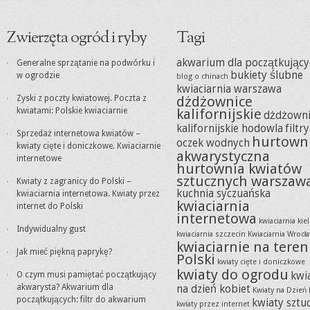
Zwierzęta ogród i ryby
Tagi
akwarium dla początkujący
Generalne sprzątanie na podwórku i
bukiety ślubne
w ogrodzie
blog o chinach
kwiaciarnia warszawa
Zyski z poczty kwiatowej. Poczta z
dżdżownice
kwiatami: Polskie kwiaciarnie
kalifornijskie
dżdżowni
kalifornijskie hodowla
filtr
Sprzedaż internetowa kwiatów –
hurtown
oczek wodnych
kwiaty cięte i doniczkowe. Kwiaciarnie
akwarystyczna
internetowe
hurtownia kwiatów
sztucznych warszaw
Kwiaty z zagranicy do Polski –
kuchnia syczuańska
kwiaciarnia internetowa. Kwiaty przez
kwiaciarnia
internet do Polski
internetowa
kwiaciarnia kie
Indywidualny gust
kwiaciarnia szczecin
Kwiaciarnia Wrocł
kwiaciarnie na teren
Jak mieć piękną paprykę?
Polski
kwiaty cięte i doniczkowe
kwiaty do ogrodu
O czym musi pamiętać początkujący
kwi
akwarysta? Akwarium dla
na dzień kobiet
Kwiaty na Dzień 
początkujących: filtr do akwarium
kwiaty sztu
kwiaty przez internet