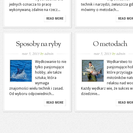
jednych oznacza to pracę
technik i narzędzi, zwłaszcza g
wykonywaną zdalnie na rzecz...
mówimy o metodach...
READ MORE
READ MO
Sposoby na ryby
O metodach
mar 5, 2013
by
admin
mar 5, 2013
by
admin
Wędkowanie to nie
Wędkarstwo to
tylko pasjonujące
pasjonujące ho
hobby, ale także
które przyciąga
sztuka, która
miłośników natu
wymaga
relaksu nad wo
znajomości wielu technik i zasad.
Każdy wędkarz wie, że sukces w 
Od wyboru odpowiednich...
dziedzinie...
READ MORE
READ MO