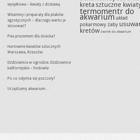
kreta
sztuczne kwiat
wysyłkowa – kwiaty z dostawą
termomentr do
akwarium
Witaminy i preparaty dla ptaków
układ
egzotycznych – dlaczego warto je
usuwa
pokarmowy żaby
stosować?
kretów
żwirek do akwarium
Pies prezentem dla dziecka?
Hurtownie kwiatów sztucznych
Warszawa, Rzeszów.
Dżdżownice w ogrodzie. Dżdżownice
kalifornijskie – hodowla
Po co odymia się pszczoły?
Urządzamy akwarium…