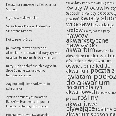
wrocław
kwiaty w pudełku gdańsk
Kwiaty na zamówienie. Kwiaciarnia
Kwiaty Wrocław
kwiat
Szczecin
szczecinie
kwiaty z dostawą
kwiaty ślub
Ogrów w stylu włoskim
poznań
wrocław
likwidacja
Schładzanie Kota w Upalne Dni:
kretów
Skuteczne Metody
machaj rozkład jazdy
nawozy
akwarystyczne
Kot w psiej skórze
nawozy do
akwarium
Jak skompletować sprzęt do
nawóz do
akwarium? Hurtownia akwarystyczna:
oczka wodne
akwarium
grzałka i termomentr do akwarium
oświetlenie do akwarium
oświetlenie led do
Krety – jak pozbyć się ich z ogrodu?
poczta z
akwarium
Sposób na kreta, usuwanie i
podło
kwiatami
likwidacja kretów
do akwarium
Zaginął twój pies? Zadzwoń do
pokarm dla ryb
schroniska
akwariowych
praca w china
rośliny
Zysk na sztucznych kwiatach
polaków
Rzeszów. Hurtownia, importer
akwariowe
kwiatów sztucznych Szczecin
pływające
rośliny 
akwarium
sposób na
Poczta kwiatowa. Kwiaciarnia