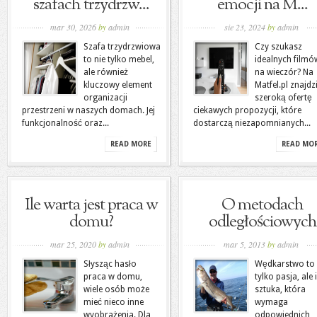
szafach trzydrzw...
emocji na M...
mar 30, 2026
by
admin
sie 23, 2024
by
admin
Szafa trzydrzwiowa
Czy szukasz
to nie tylko mebel,
idealnych filmó
ale również
na wieczór? Na
kluczowy element
Matfel.pl znajdz
organizacji
szeroką ofertę
przestrzeni w naszych domach. Jej
ciekawych propozycji, które
funkcjonalność oraz...
dostarczą niezapomnianych...
READ MORE
READ MO
Ile warta jest praca w
O metodach
domu?
odległościowych
mar 25, 2020
by
admin
mar 5, 2013
by
admin
Słysząc hasło
Wędkarstwo to 
praca w domu,
tylko pasja, ale i
wiele osób może
sztuka, która
mieć nieco inne
wymaga
wyobrażenia. Dla
odpowiednich