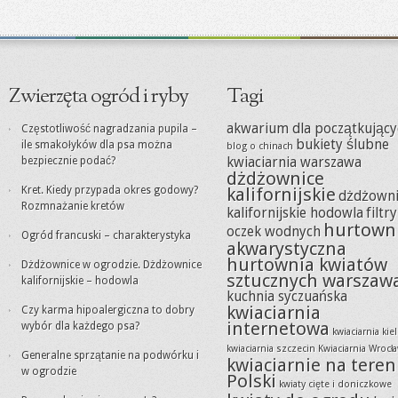
Zwierzęta ogród i ryby
Tagi
akwarium dla początkujący
Częstotliwość nagradzania pupila –
bukiety ślubne
ile smakołyków dla psa można
blog o chinach
bezpiecznie podać?
kwiaciarnia warszawa
dżdżownice
Kret. Kiedy przypada okres godowy?
kalifornijskie
dżdżowni
Rozmnażanie kretów
kalifornijskie hodowla
filtr
hurtown
oczek wodnych
Ogród francuski – charakterystyka
akwarystyczna
hurtownia kwiatów
Dżdżownice w ogrodzie. Dżdżownice
sztucznych warszaw
kalifornijskie – hodowla
kuchnia syczuańska
kwiaciarnia
Czy karma hipoalergiczna to dobry
internetowa
wybór dla każdego psa?
kwiaciarnia kie
kwiaciarnia szczecin
Kwiaciarnia Wrocł
Generalne sprzątanie na podwórku i
kwiaciarnie na teren
w ogrodzie
Polski
kwiaty cięte i doniczkowe