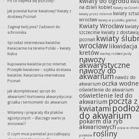
kwiaty do ogrodu
Po co odymia się pszczoły?
kwi
na dzień kobiet
Kwiaty na Dzień 
Jak powstał kurier kwiatowy? Kwiaty z
kwiaty sztu
kwiaty przez internet
dostawą Poznań
wrocław
kwiaty w pudełku gdańsk
Kwiaty Wrocław
kwiat
Zaginął twój pies? Zadzwoń do
szczecinie
kwiaty z dostawą
schroniska
kwiaty ślub
poznań
Sprzedaż internetowa kwiatów.
wrocław
likwidacja
Kwiaciarnie na terenie Polski – kwiaty
kretów
Kielce
machaj rozkład jazdy
nawozy
akwarystyczne
Kupowanie kwiatów przez internet.
nawozy do
Przesyłki kwiatowe – szybka dostawa
akwarium
kwiatów. Kwiaciarnia internetowa
nawóz do
Poznań
oczka wodne
akwarium
oświetlenie do akwarium
Jak skompletować sprzęt do
oświetlenie led do
akwarium? Hurtownia akwarystyczna:
poczta z
akwarium
grzałka i termomentr do akwarium
podło
kwiatami
Witaminy i preparaty dla ptaków
do akwarium
egzotycznych – dlaczego warto je
pokarm dla ryb
stosować?
akwariowych
praca w china
rośliny
O czym musi pamiętać początkujący
polaków