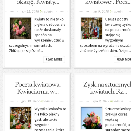
okazję. Kwiaty...
kwiatowej. Pocz..
sty 22, 2018
by
admin
sty 9, 2018
by
admin
Kwiaty to nie tylko
Usługa poczty
piękna ozdoba, ale
kwiatowej zysku
także doskonały
na popularnośc
sposób na
stając się
wyrażenie uczuć w
wygodnym
szczególnych momentach.
sposobem na wyrażanie uczuć 
Zbliżające się Dzień...
złożenie życzeń bliskim. Dzięki...
READ MORE
READ MO
Poczta kwiatowa.
Zysk na sztucznyc
Kwiaciarnia w...
kwiatach Rz...
gru 30, 2017
by
admin
gru 9, 2017
by
admin
Wysyłka kwiatów to
Sztuczne kwiaty
nie tylko piękny
zyskują coraz
gest, ale także
większą
wygodne
popularność, a 
rozwiązanie, które
sprzedaż może 