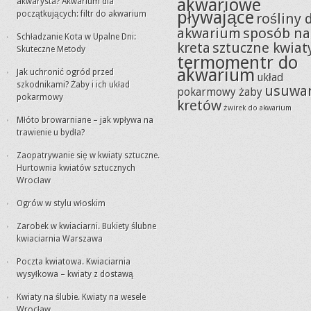
akwariowe
akwarysta? Akwarium dla
pływające
początkujących: filtr do akwarium
rośliny 
akwarium
sposób na
Schładzanie Kota w Upalne Dni:
kreta
sztuczne kwiat
Skuteczne Metody
termomentr do
akwarium
Jak uchronić ogród przed
układ
szkodnikami? Żaby i ich układ
usuwa
pokarmowy żaby
pokarmowy
kretów
żwirek do akwarium
Młóto browarniane – jak wpływa na
trawienie u bydła?
Zaopatrywanie się w kwiaty sztuczne.
Hurtownia kwiatów sztucznych
Wrocław
Ogrów w stylu włoskim
Zarobek w kwiaciarni. Bukiety ślubne
kwiaciarnia Warszawa
Poczta kwiatowa. Kwiaciarnia
wysyłkowa – kwiaty z dostawą
Kwiaty na ślubie. Kwiaty na wesele
Wrocław