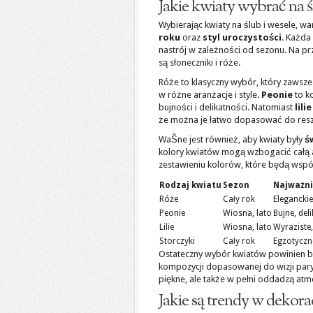
Jakie kwiaty wybrać na ś
Wybierając kwiaty na ślub i wesele, wa
roku
oraz
styl uroczystości
. Każda
nastrój w zależności od sezonu. Na pr
są słoneczniki i róże.
Róże to klasyczny wybór, który zawsze
w różne aranżacje i style.
Peonie
to ko
bujności i delikatności. Natomiast
lilie
że można je łatwo dopasować do reszt
WaŜne jest również, aby kwiaty były
ś
kolory kwiatów mogą wzbogacić całą a
zestawieniu kolorów, które będą wspó
Rodzaj kwiatu
Sezon
Najważni
Róże
Cały rok
Elegancki
Peonie
Wiosna, lato
Bujne, del
Lilie
Wiosna, lato
Wyraziste
Storczyki
Cały rok
Egzotyczne
Ostateczny wybór kwiatów powinien by
kompozycji dopasowanej do wizji pary 
piękne, ale także w pełni oddadzą at
Jakie są trendy w dekor