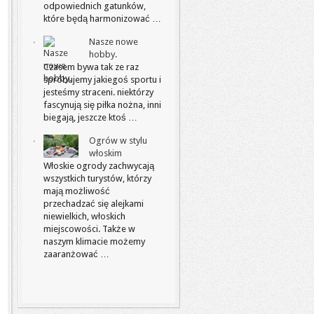
odpowiednich gatunków,
które będą harmonizować …
Nasze nowe
hobby.
Czasem bywa tak ze raz
spróbujemy jakiegoś sportu i
jesteśmy straceni. niektórzy
fascynują się piłka nożna, inni
biegają, jeszcze ktoś …
Ogrów w stylu
włoskim
Włoskie ogrody zachwycają
wszystkich turystów, którzy
mają możliwość
przechadzać się alejkami
niewielkich, włoskich
miejscowości. Także w
naszym klimacie możemy
zaaranżować …