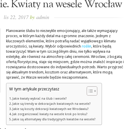
ie. Kwiaty na wesele Wrocław
lis 22, 2017
by
admin
Planowanie ślubu to niezwykle emocjonujący, ale także wymagający
proces, w którym każdy detal ma ogromne znaczenie. Jednym z
kluczowych elementów, które potrafią nadać wyjątkowego klimatu
uroczystości, są kwiaty. Wybór odpowiednich
roślin
, które będą
towarzyszyć Wam w tym szczególnym dniu, nie tylko wpływa na
estetykę, ale również na atmosferę całej ceremonii. Wrocław, z bogatą
ofertą florystyczną, staje się miejscem, gdzie można znaleźć inspiracje i
rozwiązania dostosowane do indywidualnych potrzeb. Warto przyjrzeć
się aktualnym trendom, kosztom oraz alternatywom, które mogą
sprawić, że Wasze wesele będzie niezapomniane.
W tym artykule przeczytasz
Jakie kwiaty wybrać na ślub i wesele?
Jakie są trendy w dekoracjach kwiatowych na wesele?
Jakie są koszty dekoracji kwiatowych we Wrocławiu?
Jak zorganizować kwiaty na wesele krok po kroku?
Jakie są alternatywy dla tradycyjnych kwiatów na wesele?