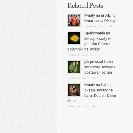
Related Posts
Kwiaty na urodziny.
Kwiaciarnia Olsztyn
Posted on lut 10, 2018
Opakowania na
kwiaty. Kwiaty w
pudełku Gdańsk –
pojemniki na kwiaty
Posted on lut 2, 2018
Jak powstał kurier
kwiatowy? Kwiaty z
dostawą Poznań
Posted on sty 30, 2018
Kwiaty na każdą
okazję. Kwiaty na
Dzień Kobiet i Dzień
Matki
Posted on sty 22, 2018