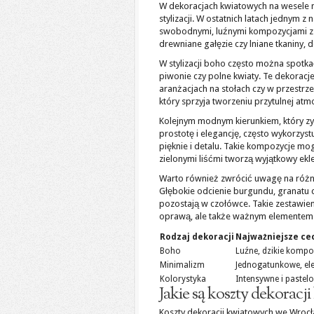
W dekoracjach kwiatowych na wesele m
stylizacji. W ostatnich latach jednym z
swobodnymi, luźnymi kompozycjami z dz
drewniane gałęzie czy lniane tkaniny,
W stylizacji boho często można spotka
piwonie czy polne kwiaty. Te dekorac
aranżacjach na stołach czy w przestrz
który sprzyja tworzeniu przytulnej atm
Kolejnym modnym kierunkiem, który zy
prostotę i elegancję, często wykorzys
pięknie i detalu. Takie kompozycje mog
zielonymi liśćmi tworzą wyjątkowy ekl
Warto również zwrócić uwagę na różno
Głębokie odcienie burgundu, granatu 
pozostają w czołówce. Takie zestawieni
oprawą, ale także ważnym elementem ca
Rodzaj dekoracji
Najważniejsze ce
Boho
Luźne, dzikie kompo
Minimalizm
Jednogatunkowe, ele
Kolorystyka
Intensywne i pastel
Jakie są koszty dekorac
Koszty dekoracji kwiatowych we Wrocła