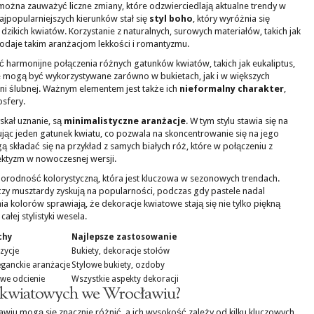
ożna zauważyć liczne zmiany, które odzwierciedlają aktualne trendy w
 najpopularniejszych kierunków stał się
styl boho
, który wyróżnia się
ikich kwiatów. Korzystanie z naturalnych, surowych materiałów, takich jak
 dodaje takim aranżacjom lekkości i romantyzmu.
ć harmonijne połączenia różnych gatunków kwiatów, takich jak eukaliptus,
je mogą być wykorzystywane zarówno w bukietach, jak i w większych
eni ślubnej. Ważnym elementem jest także ich
nieformalny charakter
,
osfery.
skał uznanie, są
minimalistyczne aranżacje
. W tym stylu stawia się na
tując jeden gatunek kwiatu, co pozwala na skoncentrowanie się na jego
ą składać się na przykład z samych białych róż, które w połączeniu z
ektyzm w nowoczesnej wersji.
rodność kolorystyczną, która jest kluczowa w sezonowych trendach.
czy musztardy zyskują na popularności, podczas gdy pastele nadal
a kolorów sprawiają, że dekoracje kwiatowe stają się nie tylko piękną
łej stylistyki wesela.
chy
Najlepsze zastosowanie
zycje
Bukiety, dekoracje stołów
ganckie aranżacje
Stylowe bukiety, ozdoby
owe odcienie
Wszystkie aspekty dekoracji
ji kwiatowych we Wrocławiu?
wiu mogą się znacznie różnić, a ich wysokość zależy od kilku kluczowych