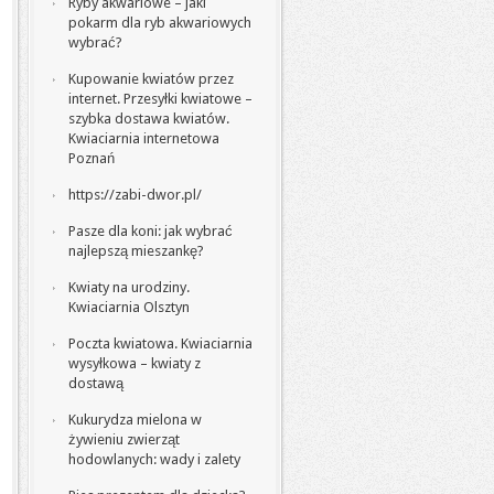
Ryby akwariowe – jaki
pokarm dla ryb akwariowych
wybrać?
Kupowanie kwiatów przez
internet. Przesyłki kwiatowe –
szybka dostawa kwiatów.
Kwiaciarnia internetowa
Poznań
https://zabi-dwor.pl/
Pasze dla koni: jak wybrać
najlepszą mieszankę?
Kwiaty na urodziny.
Kwiaciarnia Olsztyn
Poczta kwiatowa. Kwiaciarnia
wysyłkowa – kwiaty z
dostawą
Kukurydza mielona w
żywieniu zwierząt
hodowlanych: wady i zalety