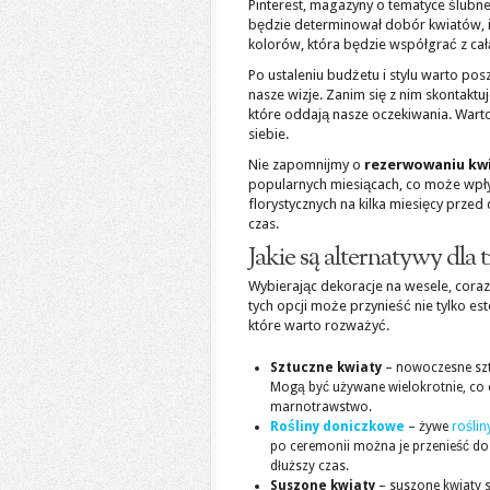
Pinterest, magazyny o tematyce ślubnej
będzie determinował dobór kwiatów, ic
kolorów, która będzie współgrać z cał
Po ustaleniu budżetu i stylu warto po
nasze wizje. Zanim się z nim skontakt
które oddają nasze oczekiwania. Warto
siebie.
Nie zapomnijmy o
rezerwowaniu kw
popularnych miesiącach, co może wpł
florystycznych na kilka miesięcy prz
czas.
Jakie są alternatywy dla
Wybierając dekoracje na wesele, coraz 
tych opcji może przynieść nie tylko est
które warto rozważyć.
Sztuczne kwiaty
– nowoczesne sztu
Mogą być używane wielokrotnie, co c
marnotrawstwo.
Rośliny doniczkowe
– żywe
roślin
po ceremonii można je przenieść d
dłuższy czas.
Suszone kwiaty
– suszone kwiaty s