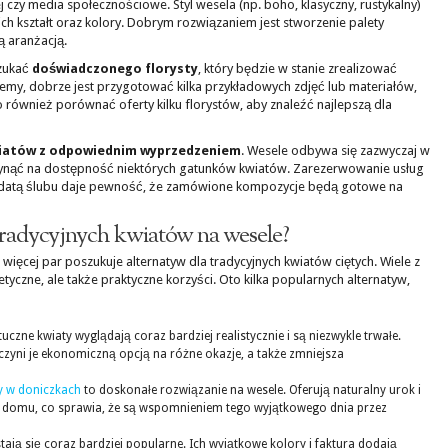
 czy media społecznościowe. Styl wesela (np. boho, klasyczny, rustykalny)
h kształt oraz kolory. Dobrym rozwiązaniem jest stworzenie palety
ą aranżacją.
szukać
doświadczonego florysty
, który będzie w stanie zrealizować
ujemy, dobrze jest przygotować kilka przykładowych zdjęć lub materiałów,
 również porównać oferty kilku florystów, aby znaleźć najlepszą dla
iatów z odpowiednim wyprzedzeniem
. Wesele odbywa się zazwyczaj w
ynąć na dostępność niektórych gatunków kwiatów. Zarezerwowanie usług
ed datą ślubu daje pewność, że zamówione kompozycje będą gotowe na
 tradycyjnych kwiatów na wesele?
więcej par poszukuje alternatyw dla tradycyjnych kwiatów ciętych. Wiele z
etyczne, ale także praktyczne korzyści. Oto kilka popularnych alternatyw,
czne kwiaty wyglądają coraz bardziej realistycznie i są niezwykle trwałe.
zyni je ekonomiczną opcją na różne okazje, a także zmniejsza
y w doniczkach
to doskonałe rozwiązanie na wesele. Oferują naturalny urok i
o domu, co sprawia, że są wspomnieniem tego wyjątkowego dnia przez
tają się coraz bardziej popularne. Ich wyjątkowe kolory i faktura dodają