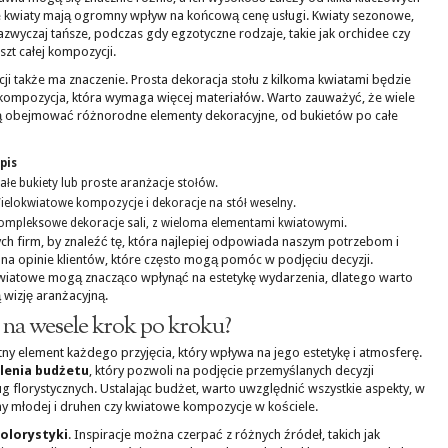
e kwiaty mają ogromny wpływ na końcową cenę usługi. Kwiaty sezonowe,
 zazwyczaj tańsze, podczas gdy egzotyczne rodzaje, takie jak orchidee czy
zt całej kompozycji.
ji także ma znaczenie. Prosta dekoracja stołu z kilkoma kwiatami będzie
kompozycja, która wymaga więcej materiałów. Warto zauważyć, że wiele
gą obejmować różnorodne elementy dekoracyjne, od bukietów po całe
pis
ałe bukiety lub proste aranżacje stołów.
ielokwiatowe kompozycje i dekoracje na stół weselny.
ompleksowe dekoracje sali, z wieloma elementami kwiatowymi.
h firm, by znaleźć tę, która najlepiej odpowiada naszym potrzebom i
a opinie klientów, które często mogą pomóc w podjęciu decyzji.
kwiatowe mogą znacząco wpłynąć na estetykę wydarzenia, dlatego warto
wizję aranżacyjną.
 na wesele krok po kroku?
tny element każdego przyjęcia, który wpływa na jego estetykę i atmosferę.
lenia budżetu
, który pozwoli na podjęcie przemyślanych decyzji
 florystycznych. Ustalając budżet, warto uwzględnić wszystkie aspekty, w
ny młodej i druhen czy kwiatowe kompozycje w kościele.
kolorystyki
. Inspiracje można czerpać z różnych źródeł, takich jak