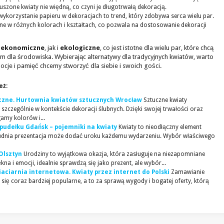
uszone kwiaty nie więdną, co czyni je długotrwałą dekoracją.
ykorzystanie papieru w dekoracjach to trend, który zdobywa serca wielu par.
 w różnych kolorach i kształtach, co pozwala na dostosowanie dekoracji
o
ekonomiczne
, jak i
ekologiczne
, co jest istotne dla wielu par, które chcą
dla środowiska. Wybierając alternatywy dla tradycyjnych kwiatów, warto
ocje i pamięć chcemy stworzyć dla siebie i swoich gości.
eż:
uczne. Hurtownia kwiatów sztucznych Wrocław
Sztuczne kwiaty
zczególnie w kontekście dekoracji ślubnych. Dzięki swojej trwałości oraz
amy kolorów i...
pudełku Gdańsk – pojemniki na kwiaty
Kwiaty to nieodłączny element
wiednia prezentacja może dodać uroku każdemu wydarzeniu. Wybór właściwego
Olsztyn
Urodziny to wyjątkowa okazja, która zasługuje na niezapomniane
a i emocji, idealnie sprawdzą się jako prezent, ale wybór...
wiaciarnia internetowa. Kwiaty przez internet do Polski
Zamawianie
e się coraz bardziej popularne, a to za sprawą wygody i bogatej oferty, którą