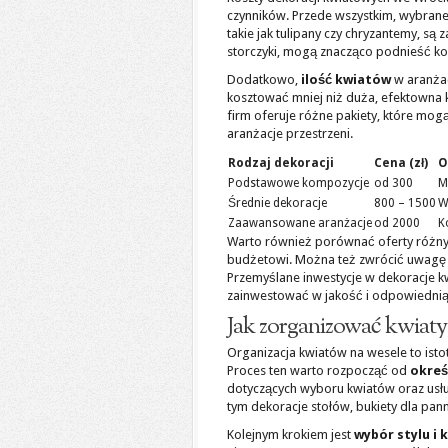
czynników. Przede wszystkim, wybran
takie jak tulipany czy chryzantemy, są
storczyki, mogą znacząco podnieść kos
Dodatkowo,
ilość kwiatów
w aranżac
kosztować mniej niż duża, efektowna 
firm oferuje różne pakiety, które mo
aranżacje przestrzeni.
Rodzaj dekoracji
Cena (zł)
O
Podstawowe kompozycje
od 300
M
Średnie dekoracje
800 – 1500
W
Zaawansowane aranżacje
od 2000
K
Warto również porównać oferty różnyc
budżetowi. Można też zwrócić uwagę n
Przemyślane inwestycje w dekoracje 
zainwestować w jakość i odpowiednią 
Jak zorganizować kwiaty
Organizacja kwiatów na wesele to isto
Proces ten warto rozpocząć od
okreś
dotyczących wyboru kwiatów oraz usług
tym dekoracje stołów, bukiety dla pan
Kolejnym krokiem jest
wybór stylu i 