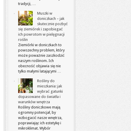
tradycji, …
Muszki w
doniczkach – jak
skutecznie pozbyć
się ziemiórek i zapobiegać
ich powrotom w pielęgnacji
roślin
Ziemiórki w doniczkach to
powszechny problem, który
może poważnie zaszkodzić
naszym roślinom. Ich
obecność objawia się nie
tylko małymi latającymi …
Rośliny do
mieszkania: jak
wybrać gatunki
dopasowane do światła i
warunków wnętrza
Rośliny doniczkowe mają
ogromny potencjał, by
wzbogacić nasze wnętrza,
poprawiając ich estetykę i
mikroklimat. Wybór