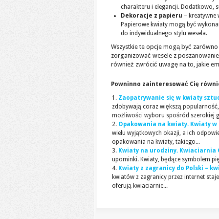
charakteru i elegancji. Dodatkowo, s
Dekoracje z papieru
– kreatywne w
Papierowe kwiaty mogą być wykonane
do indywidualnego stylu wesela.
Wszystkie te opcje mogą być zarówn
zorganizować wesele z poszanowaniem 
również zwrócić uwagę na to, jakie em
Powninno zainteresować Cię równi
Zaopatrywanie się w kwiaty szt
zdobywają coraz większą popularność, s
możliwości wyboru spośród szerokiej g
Opakowania na kwiaty. Kwiaty w 
wielu wyjątkowych okazji, a ich odpo
opakowania na kwiaty, takiego...
Kwiaty na urodziny. Kwiaciarnia 
upominki. Kwiaty, będące symbolem piękn
Kwiaty z zagranicy do Polski – k
kwiatów z zagranicy przez internet staj
oferują kwiaciarnie...