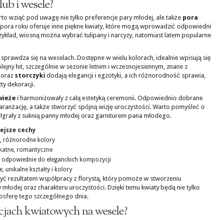
lub i wesele?
rto wziąć pod uwagę nie tylko preferencje pary młodej, ale także
pora
 pora roku oferuje inne piękne kwiaty, które mogą wprowadzić odpowiedni
zykład, wiosną można wybrać tulipany i narcyzy, natomiast latem popularne
 sprawdza się na weselach. Dostępne w wielu kolorach, idealnie wpisują się
lejny hit, szczególnie w sezonie letnim i wczesnojesiennym, znane z
oraz
storczyki
dodają elegancji i egzotyki, a ich różnorodność sprawia,
y dekoracji.
wieże
i harmonizowały z całą estetyką ceremonii. Odpowiednio dobrane
ranżację, a także stworzyć spójną wizję uroczystości. Warto pomyśleć o
łgrały z suknią panny młodej oraz garniturem pana młodego.
ejsze cechy
e, różnorodne kolory
ikatne, romantyczne
, odpowiednie do eleganckich kompozycji
, unikalne kształty i kolory
ć rezultatem współpracy z florystą, który pomoże w stworzeniu
młodej oraz charakteru uroczystości. Dzięki temu kwiaty będą nie tylko
mosferę tego szczególnego dnia.
acjach kwiatowych na wesele?