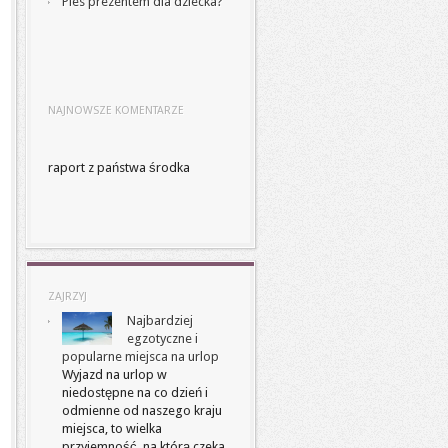
Pies prezentem dla dziecka?
NAJNOWSZE KOMENTARZE
raport z państwa środka
ZAJRZYJ
Najbardziej
egzotyczne i
popularne miejsca na urlop
Wyjazd na urlop w
niedostępne na co dzień i
odmienne od naszego kraju
miejsca, to wielka
przyjemność, na którą czeka