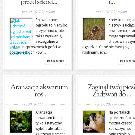
przed szkod...
i...
paź 30, 2017
by
admin
paź 5, 2017
by
admin
Prowadzenie
Krety to małe, a
ogrodu to nie tylko
niezwykle uciąż
przyjemność, ale
stworzenia, któ
także wyzwanie,
mogą wprowad
szczególnie w
chaos w naszy
obliczu nieproszonych gości w
ogrodzie. Choć nie żywią się
postaci szkodników....
roślinami, ich...
READ MORE
READ MO
Aranżacja akwarium
Zaginął twój pies
– roś...
Zadzwoń do ...
wrz 30, 2017
by
admin
cze 23, 2017
by
admin
Aranżacja
Na portalach
akwarium to nie
społecznościo
tylko estetyczny
można często
wybór, ale także
zauważyć np.
kluczowy element,
ogłoszenie o