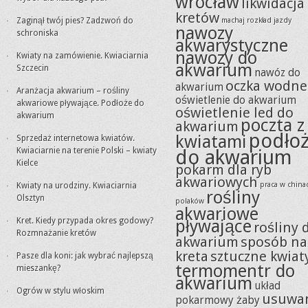
wrocław
likwidacja
kretów
Zaginął twój pies? Zadzwoń do
machaj rozkład jazdy
nawozy
schroniska
akwarystyczne
nawozy do
Kwiaty na zamówienie. Kwiaciarnia
akwarium
Szczecin
nawóz do
oczka wodne
akwarium
Aranżacja akwarium – rośliny
oświetlenie do akwarium
akwariowe pływające. Podłoże do
oświetlenie led do
akwarium
poczta z
akwarium
podło
kwiatami
Sprzedaż internetowa kwiatów.
Kwiaciarnie na terenie Polski – kwiaty
do akwarium
Kielce
pokarm dla ryb
akwariowych
praca w china
Kwiaty na urodziny. Kwiaciarnia
rośliny
Olsztyn
polaków
akwariowe
Kret. Kiedy przypada okres godowy?
pływające
rośliny 
Rozmnażanie kretów
akwarium
sposób na
kreta
sztuczne kwiat
Pasze dla koni: jak wybrać najlepszą
termomentr do
mieszankę?
akwarium
układ
Ogrów w stylu włoskim
usuwa
pokarmowy żaby