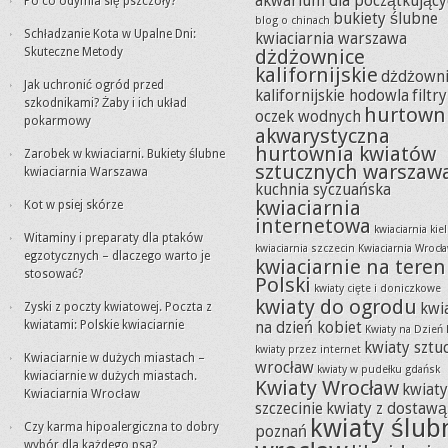
akwarium dla początkujący
Po co odymia się pszczoły?
bukiety ślubne
blog o chinach
Schładzanie Kota w Upalne Dni:
kwiaciarnia warszawa
Skuteczne Metody
dżdżownice
kalifornijskie
dżdżowni
Jak uchronić ogród przed
kalifornijskie hodowla
filtr
szkodnikami? Żaby i ich układ
hurtown
oczek wodnych
pokarmowy
akwarystyczna
hurtownia kwiatów
Zarobek w kwiaciarni. Bukiety ślubne
sztucznych warszaw
kwiaciarnia Warszawa
kuchnia syczuańska
kwiaciarnia
Kot w psiej skórze
internetowa
kwiaciarnia kie
Witaminy i preparaty dla ptaków
kwiaciarnia szczecin
Kwiaciarnia Wrocł
egzotycznych – dlaczego warto je
kwiaciarnie na teren
stosować?
Polski
kwiaty cięte i doniczkowe
kwiaty do ogrodu
Zyski z poczty kwiatowej. Poczta z
kwi
kwiatami: Polskie kwiaciarnie
na dzień kobiet
Kwiaty na Dzień 
kwiaty sztu
kwiaty przez internet
Kwiaciarnie w dużych miastach –
wrocław
kwiaty w pudełku gdańsk
kwiaciarnie w dużych miastach.
Kwiaty Wrocław
kwiat
Kwiaciarnia Wrocław
szczecinie
kwiaty z dostawą
kwiaty ślub
Czy karma hipoalergiczna to dobry
poznań
wybór dla każdego psa?