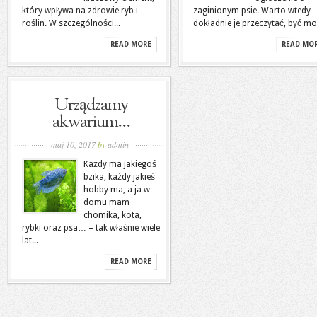
który wpływa na zdrowie ryb i
zaginionym psie. Warto wtedy
roślin. W szczególności...
dokładnie je przeczytać, być moż
READ MORE
READ MO
Urządzamy
akwarium…
maj 10, 2017
by
admin
Każdy ma jakiegoś
bzika, każdy jakieś
hobby ma, a ja w
domu mam
chomika, kota,
rybki oraz psa… – tak właśnie wiele
lat...
READ MORE