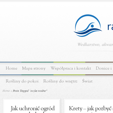
Wedkarstwo, akwary
Home
Mapa strony
Współpraca i kontakt
Donice i
Rośliny do pokoi
Rośliny do wnętrz
Świat
Home
»
Posts Tagged
"
oczka wodne"
Jak uchronić ogród
Krety – jak pozbyć 