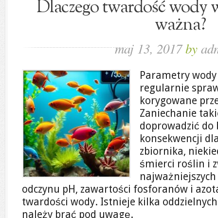
Dlaczego twardość wody 
ważna?
maj 13, 2017
by
ad
Parametry wody
regularnie spraw
korygowane prze
Zaniechanie tak
doprowadzić do
konsekwencji dl
zbiornika, nieki
śmierci roślin i 
najważniejszych
odczynu pH, zawartości fosforanów i azo
twardości wody. Istnieje kilka oddzielnyc
należy brać pod uwagę.