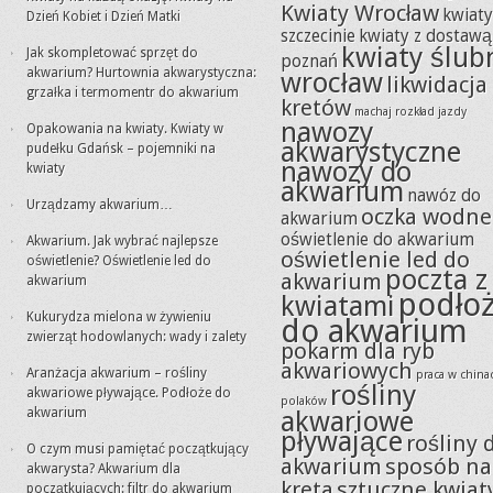
Kwiaty Wrocław
kwiat
Dzień Kobiet i Dzień Matki
szczecinie
kwiaty z dostawą
kwiaty ślub
Jak skompletować sprzęt do
poznań
akwarium? Hurtownia akwarystyczna:
wrocław
likwidacja
grzałka i termomentr do akwarium
kretów
machaj rozkład jazdy
nawozy
Opakowania na kwiaty. Kwiaty w
akwarystyczne
pudełku Gdańsk – pojemniki na
nawozy do
kwiaty
akwarium
nawóz do
Urządzamy akwarium…
oczka wodne
akwarium
oświetlenie do akwarium
Akwarium. Jak wybrać najlepsze
oświetlenie led do
oświetlenie? Oświetlenie led do
poczta z
akwarium
akwarium
podło
kwiatami
Kukurydza mielona w żywieniu
do akwarium
zwierząt hodowlanych: wady i zalety
pokarm dla ryb
akwariowych
Aranżacja akwarium – rośliny
praca w china
rośliny
akwariowe pływające. Podłoże do
polaków
akwarium
akwariowe
pływające
rośliny 
O czym musi pamiętać początkujący
akwarium
sposób na
akwarysta? Akwarium dla
kreta
sztuczne kwiat
początkujących: filtr do akwarium