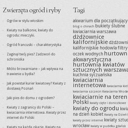
Zwierzęta ogród i ryby
Tagi
akwarium dla początkujący
Ogrów w stylu włoskim
bukiety ślubne
blog o chinach
Kwiaty na balkonie, kwiaty do
kwiaciarnia warszawa
ogrodu: mieczyki.
dżdżownice
kalifornijskie
dżdżowni
Ogród francuski – charakterystyka
kalifornijskie hodowla
filtr
hurtown
oczek wodnych
Zaginął twój pies? Zadzwoń do
akwarystyczna
schroniska
hurtownia kwiatów
sztucznych warszaw
Młóto browarniane – jak wpływa na
trawienie u bydła?
kuchnia syczuańska
kwiaciarnia
Jak powstał kurier kwiatowy? Kwiaty z
internetowa
kwiaciarnia kie
dostawą Poznań
kwiaciarnia szczecin
Kwiaciarnia Wrocł
kwiaciarnie na teren
Jaki pies do domu z ogrodem?
Polski
kwiaty cięte i doniczkowe
kwiaty do ogrodu
Kwiaty z zagranicy do Polski –
kwi
kwiaciarnia internetowa. Kwiaty przez
na dzień kobiet
Kwiaty na Dzień 
internet do Polski
kwiaty sztu
kwiaty przez internet
wrocław
kwiaty w pudełku gdańsk
Kwiaty na każdą okazję. Kwiaty na