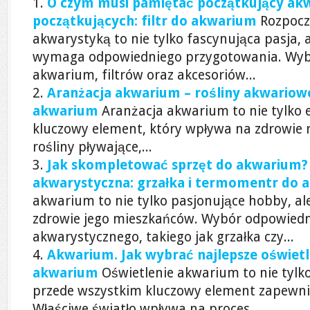
O czym musi pamiętać początkujący ak
początkujących: filtr do akwarium
Rozpocz
akwarystyką to nie tylko fascynująca pasja, 
wymaga odpowiedniego przygotowania. Wyb
akwarium, filtrów oraz akcesoriów...
Aranżacja akwarium – rośliny akwariowe
akwarium
Aranżacja akwarium to nie tylko 
kluczowy element, który wpływa na zdrowie ry
rośliny pływające,...
Jak skompletować sprzęt do akwarium?
akwarystyczna: grzałka i termomentr do
akwarium to nie tylko pasjonujące hobby, al
zdrowie jego mieszkańców. Wybór odpowiedn
akwarystycznego, takiego jak grzałka czy...
Akwarium. Jak wybrać najlepsze oświetl
akwarium
Oświetlenie akwarium to nie tylko
przede wszystkim kluczowy element zapewniaj
Właściwe światło wpływa na proces...