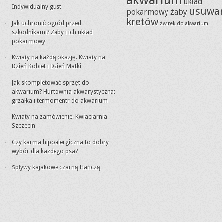
akwarium
układ
Indywidualny gust
usuwa
pokarmowy żaby
kretów
Jak uchronić ogród przed
żwirek do akwarium
szkodnikami? Żaby i ich układ
pokarmowy
Kwiaty na każdą okazję. Kwiaty na
Dzień Kobiet i Dzień Matki
Jak skompletować sprzęt do
akwarium? Hurtownia akwarystyczna:
grzałka i termomentr do akwarium
Kwiaty na zamówienie. Kwiaciarnia
Szczecin
Czy karma hipoalergiczna to dobry
wybór dla każdego psa?
Spływy kajakowe czarną Hańczą