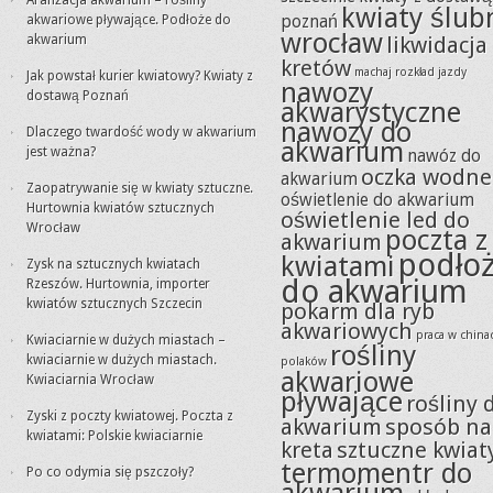
Aranżacja akwarium – rośliny
kwiaty ślub
akwariowe pływające. Podłoże do
poznań
wrocław
akwarium
likwidacja
kretów
machaj rozkład jazdy
Jak powstał kurier kwiatowy? Kwiaty z
nawozy
dostawą Poznań
akwarystyczne
nawozy do
Dlaczego twardość wody w akwarium
akwarium
jest ważna?
nawóz do
oczka wodne
akwarium
Zaopatrywanie się w kwiaty sztuczne.
oświetlenie do akwarium
Hurtownia kwiatów sztucznych
oświetlenie led do
Wrocław
poczta z
akwarium
podło
kwiatami
Zysk na sztucznych kwiatach
do akwarium
Rzeszów. Hurtownia, importer
kwiatów sztucznych Szczecin
pokarm dla ryb
akwariowych
praca w china
Kwiaciarnie w dużych miastach –
rośliny
kwiaciarnie w dużych miastach.
polaków
akwariowe
Kwiaciarnia Wrocław
pływające
rośliny 
Zyski z poczty kwiatowej. Poczta z
akwarium
sposób na
kwiatami: Polskie kwiaciarnie
kreta
sztuczne kwiat
termomentr do
Po co odymia się pszczoły?