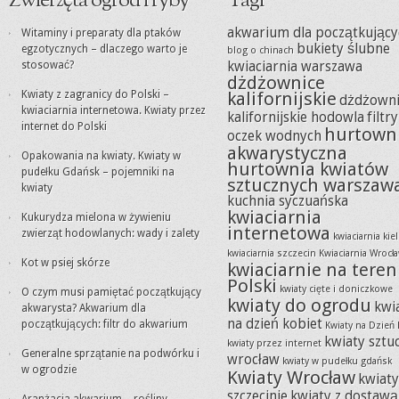
Zwierzęta ogród i ryby
Tagi
akwarium dla początkujący
Witaminy i preparaty dla ptaków
bukiety ślubne
egzotycznych – dlaczego warto je
blog o chinach
stosować?
kwiaciarnia warszawa
dżdżownice
Kwiaty z zagranicy do Polski –
kalifornijskie
dżdżowni
kwiaciarnia internetowa. Kwiaty przez
kalifornijskie hodowla
filtr
internet do Polski
hurtown
oczek wodnych
akwarystyczna
Opakowania na kwiaty. Kwiaty w
hurtownia kwiatów
pudełku Gdańsk – pojemniki na
sztucznych warszaw
kwiaty
kuchnia syczuańska
kwiaciarnia
Kukurydza mielona w żywieniu
internetowa
zwierząt hodowlanych: wady i zalety
kwiaciarnia kie
kwiaciarnia szczecin
Kwiaciarnia Wrocł
Kot w psiej skórze
kwiaciarnie na teren
Polski
kwiaty cięte i doniczkowe
O czym musi pamiętać początkujący
kwiaty do ogrodu
kwi
akwarysta? Akwarium dla
na dzień kobiet
początkujących: filtr do akwarium
Kwiaty na Dzień 
kwiaty sztu
kwiaty przez internet
Generalne sprzątanie na podwórku i
wrocław
kwiaty w pudełku gdańsk
w ogrodzie
Kwiaty Wrocław
kwiat
szczecinie
kwiaty z dostawą