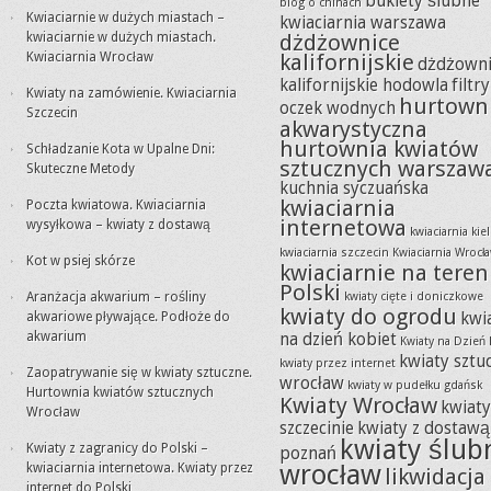
bukiety ślubne
blog o chinach
Kwiaciarnie w dużych miastach –
kwiaciarnia warszawa
kwiaciarnie w dużych miastach.
dżdżownice
Kwiaciarnia Wrocław
kalifornijskie
dżdżowni
kalifornijskie hodowla
filtr
Kwiaty na zamówienie. Kwiaciarnia
hurtown
oczek wodnych
Szczecin
akwarystyczna
hurtownia kwiatów
Schładzanie Kota w Upalne Dni:
sztucznych warszaw
Skuteczne Metody
kuchnia syczuańska
kwiaciarnia
Poczta kwiatowa. Kwiaciarnia
internetowa
wysyłkowa – kwiaty z dostawą
kwiaciarnia kie
kwiaciarnia szczecin
Kwiaciarnia Wrocł
Kot w psiej skórze
kwiaciarnie na teren
Polski
Aranżacja akwarium – rośliny
kwiaty cięte i doniczkowe
kwiaty do ogrodu
akwariowe pływające. Podłoże do
kwi
akwarium
na dzień kobiet
Kwiaty na Dzień 
kwiaty sztu
kwiaty przez internet
Zaopatrywanie się w kwiaty sztuczne.
wrocław
kwiaty w pudełku gdańsk
Hurtownia kwiatów sztucznych
Kwiaty Wrocław
kwiat
Wrocław
szczecinie
kwiaty z dostawą
kwiaty ślub
Kwiaty z zagranicy do Polski –
poznań
wrocław
kwiaciarnia internetowa. Kwiaty przez
likwidacja
internet do Polski