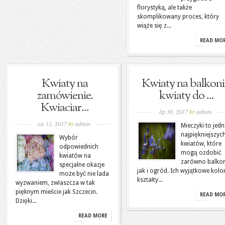
florystyką, ale także
skomplikowany proces, który
wiąże się z...
READ MO
Kwiaty na
Kwiaty na balkoni
zamówienie.
kwiaty do ...
Kwiaciar...
lip 30, 2017
by
admin
sie 11, 2017
by
admin
Mieczyki to jedn
najpiękniejszyc
Wybór
kwiatów, które
odpowiednich
mogą ozdobić
kwiatów na
zarówno balkon
specjalne okazje
jak i ogród. Ich wyjątkowe kolor
może być nie lada
kształty...
wyzwaniem, zwłaszcza w tak
pięknym mieście jak Szczecin.
READ MO
Dzięki...
READ MORE