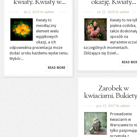
kwiaty. Kwiaty w...
okazję. Kwiaty...
lut 2, 2018
by
admin
sty 22, 2018
by
admin
Kwiaty to
Kwiaty to nie ty
nieodłączny
piękna ozdoba, 
element wielu
także doskonał
wyjątkowych
sposób na
okazji, a ich
wyrażenie uczu
odpowiednia prezentacja może
szczególnych momentach.
dodać uroku każdemu wydarzeniu.
Zbliżające się Dzień...
Wybór...
READ MO
READ MORE
Zarobek w
kwiaciarni. Bukiety 
gru 12, 2017
by
admin
Prowadzenie
kwiaciarni w
Warszawie to n
tylko pasjonują
przygoda z