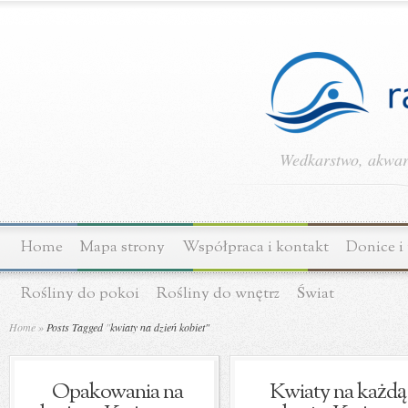
Wedkarstwo, akwary
Home
Mapa strony
Współpraca i kontakt
Donice i
Rośliny do pokoi
Rośliny do wnętrz
Świat
Home
»
Posts Tagged
"
kwiaty na dzień kobiet"
Opakowania na
Kwiaty na każdą