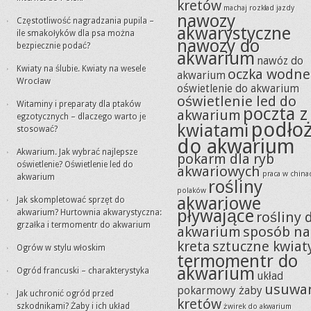
kretów
machaj rozkład jazdy
nawozy
Częstotliwość nagradzania pupila –
akwarystyczne
ile smakołyków dla psa można
nawozy do
bezpiecznie podać?
akwarium
nawóz do
Kwiaty na ślubie. Kwiaty na wesele
oczka wodne
akwarium
Wrocław
oświetlenie do akwarium
oświetlenie led do
Witaminy i preparaty dla ptaków
poczta z
akwarium
egzotycznych – dlaczego warto je
podło
kwiatami
stosować?
do akwarium
Akwarium. Jak wybrać najlepsze
pokarm dla ryb
oświetlenie? Oświetlenie led do
akwariowych
praca w china
akwarium
rośliny
polaków
akwariowe
Jak skompletować sprzęt do
pływające
akwarium? Hurtownia akwarystyczna:
rośliny 
grzałka i termomentr do akwarium
akwarium
sposób na
kreta
sztuczne kwiat
Ogrów w stylu włoskim
termomentr do
akwarium
Ogród francuski – charakterystyka
układ
usuwa
pokarmowy żaby
Jak uchronić ogród przed
kretów
szkodnikami? Żaby i ich układ
żwirek do akwarium