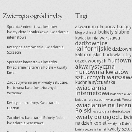
Zwierzęta ogród i ryby
Tagi
akwarium dla początkujący
Sprzedaż internetowa kwiatów –
bukiety ślubne
kwiaty cięte i doniczkowe. Kwiaciarnie
blog o chinach
internetowe
kwiaciarnia warszawa
dżdżownice
Kwiaty na zamówienie. Kwiaciarnia
kalifornijskie
dżdżowni
Szczecin
kalifornijskie hodowla
filtr
hurtown
oczek wodnych
Sprzedaż internetowa kwiatów.
akwarystyczna
Kwiaciarnie na terenie Polski – kwiaty
hurtownia kwiatów
Kielce
sztucznych warszaw
kuchnia syczuańska
Zaopatrywanie się w kwiaty sztuczne.
kwiaciarnia
Hurtownia kwiatów sztucznych
internetowa
Wrocław
kwiaciarnia kie
kwiaciarnia szczecin
Kwiaciarnia Wrocł
Kwiaty na urodziny. Kwiaciarnia
kwiaciarnie na teren
Olsztyn
Polski
kwiaty cięte i doniczkowe
kwiaty do ogrodu
kwi
Zarobek w kwiaciarni. Bukiety ślubne
na dzień kobiet
kwiaciarnia Warszawa
Kwiaty na Dzień 
kwiaty sztu
kwiaty przez internet