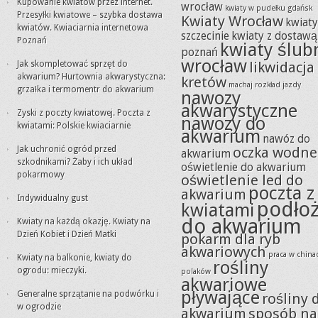
Kupowanie kwiatów przez internet.
wrocław
kwiaty w pudełku gdańsk
Przesyłki kwiatowe – szybka dostawa
Kwiaty Wrocław
kwiat
kwiatów. Kwiaciarnia internetowa
szczecinie
kwiaty z dostawą
Poznań
kwiaty ślub
poznań
wrocław
Jak skompletować sprzęt do
likwidacja
akwarium? Hurtownia akwarystyczna:
kretów
machaj rozkład jazdy
grzałka i termomentr do akwarium
nawozy
akwarystyczne
Zyski z poczty kwiatowej. Poczta z
nawozy do
kwiatami: Polskie kwiaciarnie
akwarium
nawóz do
Jak uchronić ogród przed
oczka wodne
akwarium
szkodnikami? Żaby i ich układ
oświetlenie do akwarium
pokarmowy
oświetlenie led do
poczta z
akwarium
Indywidualny gust
podło
kwiatami
do akwarium
Kwiaty na każdą okazję. Kwiaty na
Dzień Kobiet i Dzień Matki
pokarm dla ryb
akwariowych
praca w china
Kwiaty na balkonie, kwiaty do
rośliny
ogrodu: mieczyki.
polaków
akwariowe
pływające
Generalne sprzątanie na podwórku i
rośliny 
w ogrodzie
akwarium
sposób na