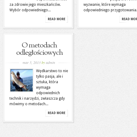
za zdrowie jego mieszkańców.
wyzwanie, które wymaga
Wybór odpowiedniego...
odpowiedniego przygotowania..
READ MORE
READ MO
O metodach
odległościowych
mar 5, 2013
by
admin
Wędkarstwo to nie
tylko pasja, ale i
sztuka, która
wymaga
odpowiednich
technik i narzędzi, zwłaszcza gdy
mówimy o metodach...
READ MORE