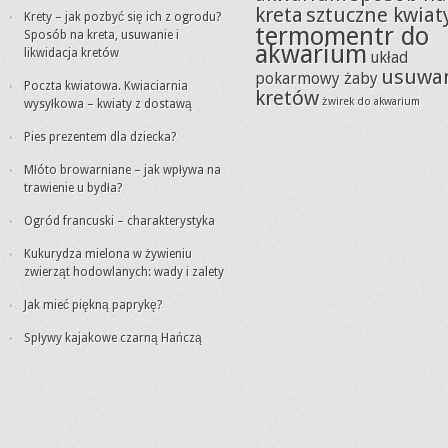
kreta
sztuczne kwiat
Krety – jak pozbyć się ich z ogrodu?
termomentr do
Sposób na kreta, usuwanie i
akwarium
likwidacja kretów
układ
usuwa
pokarmowy żaby
Poczta kwiatowa. Kwiaciarnia
kretów
żwirek do akwarium
wysyłkowa – kwiaty z dostawą
Pies prezentem dla dziecka?
Młóto browarniane – jak wpływa na
trawienie u bydła?
Ogród francuski – charakterystyka
Kukurydza mielona w żywieniu
zwierząt hodowlanych: wady i zalety
Jak mieć piękną paprykę?
Spływy kajakowe czarną Hańczą