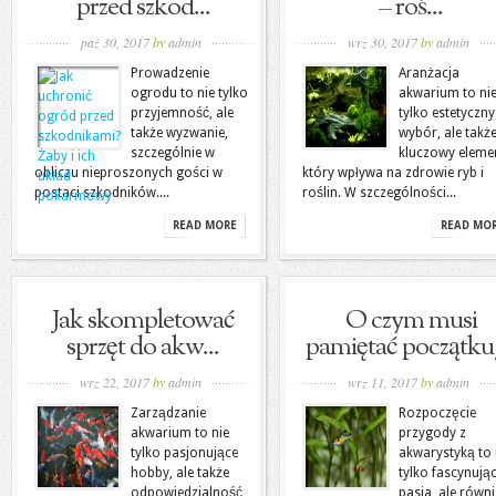
przed szkod...
– roś...
paź 30, 2017
by
admin
wrz 30, 2017
by
admin
Prowadzenie
Aranżacja
ogrodu to nie tylko
akwarium to ni
przyjemność, ale
tylko estetyczny
także wyzwanie,
wybór, ale takż
szczególnie w
kluczowy eleme
obliczu nieproszonych gości w
który wpływa na zdrowie ryb i
postaci szkodników....
roślin. W szczególności...
READ MORE
READ MO
Jak skompletować
O czym musi
sprzęt do akw...
pamiętać początkuj
wrz 22, 2017
by
admin
wrz 11, 2017
by
admin
Zarządzanie
Rozpoczęcie
akwarium to nie
przygody z
tylko pasjonujące
akwarystyką to 
hobby, ale także
tylko fascynują
odpowiedzialność
pasja, ale równi