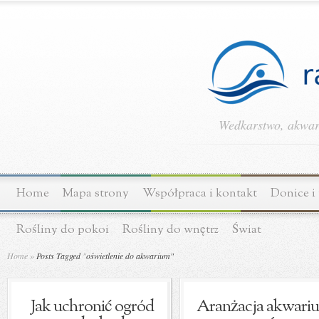
Wedkarstwo, akwary
Home
Mapa strony
Współpraca i kontakt
Donice i
Rośliny do pokoi
Rośliny do wnętrz
Świat
Home
»
Posts Tagged
"
oświetlenie do akwarium"
Jak uchronić ogród
Aranżacja akwari