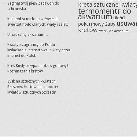
kreta
sztuczne kwiat
Zaginął twój pies? Zadzwoń do
termomentr do
schroniska
akwarium
układ
Kukurydza mielona w żywieniu
usuwa
pokarmowy żaby
zwierząt hodowlanych: wady i zalety
kretów
żwirek do akwarium
Urządzamy akwarium…
Kwiaty z zagranicy do Polski –
kwiaciarnia internetowa. Kwiaty przez
internet do Polski
Kret. Kiedy przypada okres godowy?
Rozmnażanie kretów
Zysk na sztucznych kwiatach
Rzeszów. Hurtownia, importer
kwiatów sztucznych Szczecin