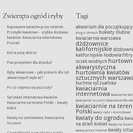
Zwierzęta ogród i ryby
Tagi
akwarium dla początkujący
Kupowanie kwiatów przez internet.
bukiety ślubne
Przesyłki kwiatowe – szybka dostawa
blog o chinach
kwiatów. Kwiaciarnia internetowa
kwiaciarnia warszawa
dżdżownice
Poznań
kalifornijskie
dżdżowni
Kot w psiej skórze
kalifornijskie hodowla
filtr
hurtown
oczek wodnych
Pies prezentem dla dziecka?
akwarystyczna
hurtownia kwiatów
Ryby akwariowe – jaki pokarm dla ryb
sztucznych warszaw
akwariowych wybrać?
kuchnia syczuańska
kwiaciarnia
Po co odymia się pszczoły?
internetowa
kwiaciarnia kie
Sprzedaż internetowa kwiatów.
kwiaciarnia szczecin
Kwiaciarnia Wrocł
Kwiaciarnie na terenie Polski – kwiaty
kwiaciarnie na teren
Kielce
Polski
kwiaty cięte i doniczkowe
kwiaty do ogrodu
Kwiaty na zamówienie. Kwiaciarnia
kwi
Szczecin
na dzień kobiet
Kwiaty na Dzień 
kwiaty sztu
kwiaty przez internet