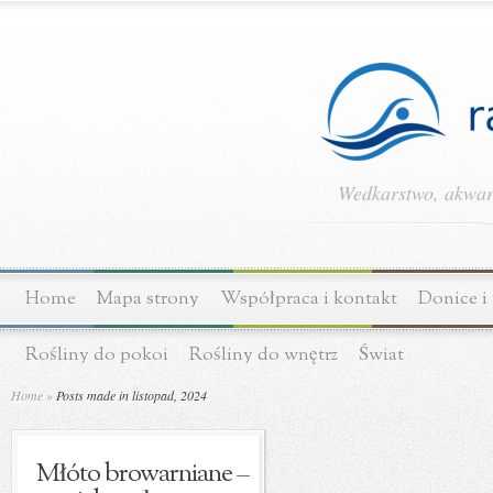
Wedkarstwo, akwary
Home
Mapa strony
Współpraca i kontakt
Donice i
Rośliny do pokoi
Rośliny do wnętrz
Świat
Home
»
Posts made in listopad, 2024
Młóto browarniane –