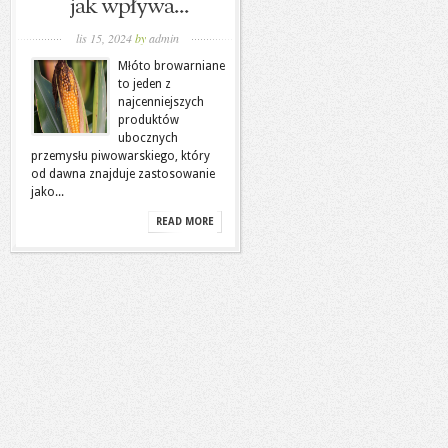
jak wpływa...
lis 15, 2024
by
admin
Młóto browarniane
to jeden z
najcenniejszych
produktów
ubocznych
przemysłu piwowarskiego, który
od dawna znajduje zastosowanie
jako...
READ MORE