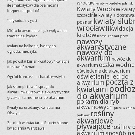
Częstotliwość nagradzania pupila –
wrocław
kwiaty w pudełku gdańsk
ile smakołyków dla psa można
Kwiaty Wrocław
kwiat
bezpiecznie podać?
szczecinie
kwiaty z dostawą
kwiaty ślub
Indywidualny gust
poznań
wrocław
likwidacja
Młóto browarniane – jak wpływa na
kretów
trawienie u bydła?
machaj rozkład jazdy
nawozy
akwarystyczne
Kwiaty na balkonie, kwiaty do
nawozy do
ogrodu: mieczyki.
akwarium
nawóz do
Jak powstał kurier kwiatowy? Kwiaty z
oczka wodne
akwarium
dostawą Poznań
oświetlenie do akwarium
oświetlenie led do
Ogród francuski – charakterystyka
poczta z
akwarium
podło
Jak skompletować sprzęt do
kwiatami
akwarium? Hurtownia akwarystyczna:
do akwarium
grzałka i termomentr do akwarium
pokarm dla ryb
akwariowych
Kwiaty na urodziny. Kwiaciarnia
praca w china
rośliny
Olsztyn
polaków
akwariowe
Zarobek w kwiaciarni. Bukiety ślubne
pływające
rośliny 
kwiaciarnia Warszawa
akwarium
sposób na