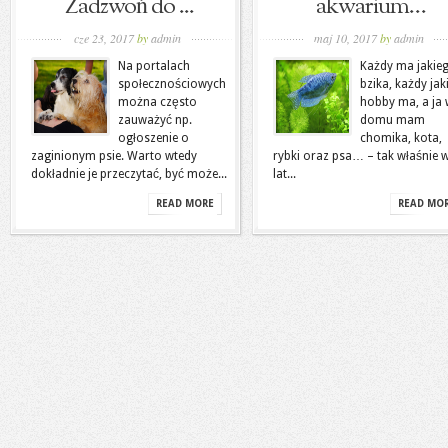
Zadzwoń do ...
akwarium…
cze 23, 2017
by
admin
maj 10, 2017
by
admin
Na portalach
Każdy ma jakie
społecznościowych
bzika, każdy jak
można często
hobby ma, a ja
zauważyć np.
domu mam
ogłoszenie o
chomika, kota,
zaginionym psie. Warto wtedy
rybki oraz psa… – tak właśnie w
dokładnie je przeczytać, być może...
lat...
READ MORE
READ MO