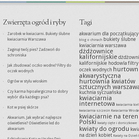
Zwierzęta ogród i ryby
Tagi
akwarium dla początkujący
Zarobek w kwiaciarni. Bukiety ślubne
bukiety ślubne
kwiaciarnia Warszawa
blog o chinach
kwiaciarnia warszawa
Zaginął twój pies? Zadzwoń do
dżdżownice
schroniska
kalifornijskie
dżdżowni
kalifornijskie hodowla
filtr
Jak zbudować oczko wodne? Filtry do
hurtown
oczek wodnych
oczek wodnych
akwarystyczna
hurtownia kwiatów
Ogrów w stylu włoskim
sztucznych warszaw
Czy karma hipoalergiczna to dobry
kuchnia syczuańska
kwiaciarnia
wybór dla każdego psa?
internetowa
kwiaciarnia kie
Kot w psiej skórze
kwiaciarnia szczecin
Kwiaciarnia Wrocł
kwiaciarnie na teren
Akwarium. Jak wybrać najlepsze
Polski
oświetlenie? Oświetlenie led do
kwiaty cięte i doniczkowe
kwiaty do ogrodu
akwarium
kwi
na dzień kobiet
Kwiaty na Dzień 