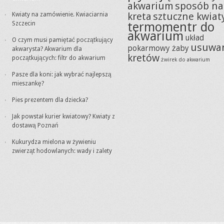
akwarium
sposób na
kreta
sztuczne kwiat
Kwiaty na zamówienie. Kwiaciarnia
termomentr do
Szczecin
akwarium
układ
O czym musi pamiętać początkujący
usuwa
pokarmowy żaby
akwarysta? Akwarium dla
kretów
początkujących: filtr do akwarium
żwirek do akwarium
Pasze dla koni: jak wybrać najlepszą
mieszankę?
Pies prezentem dla dziecka?
Jak powstał kurier kwiatowy? Kwiaty z
dostawą Poznań
Kukurydza mielona w żywieniu
zwierząt hodowlanych: wady i zalety