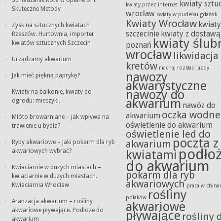
Schładzanie Kota w Upalne Dni:
kwiaty sztu
kwiaty przez internet
Skuteczne Metody
wrocław
kwiaty w pudełku gdańsk
Kwiaty Wrocław
kwiat
Zysk na sztucznych kwiatach
szczecinie
kwiaty z dostawą
Rzeszów. Hurtownia, importer
kwiaty ślub
kwiatów sztucznych Szczecin
poznań
wrocław
likwidacja
Urządzamy akwarium…
kretów
machaj rozkład jazdy
nawozy
Jak mieć piękną paprykę?
akwarystyczne
nawozy do
Kwiaty na balkonie, kwiaty do
akwarium
ogrodu: mieczyki.
nawóz do
oczka wodne
akwarium
Młóto browarniane – jak wpływa na
oświetlenie do akwarium
trawienie u bydła?
oświetlenie led do
poczta z
akwarium
Ryby akwariowe – jaki pokarm dla ryb
podło
akwariowych wybrać?
kwiatami
do akwarium
Kwiaciarnie w dużych miastach –
pokarm dla ryb
kwiaciarnie w dużych miastach.
akwariowych
Kwiaciarnia Wrocław
praca w china
rośliny
polaków
Aranżacja akwarium – rośliny
akwariowe
akwariowe pływające. Podłoże do
pływające
rośliny 
akwarium