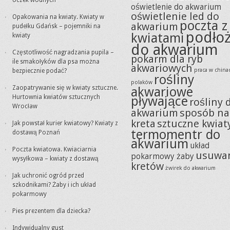
oczek wodnych
oświetlenie do akwarium
oświetlenie led do
Opakowania na kwiaty. Kwiaty w
poczta z
akwarium
pudełku Gdańsk – pojemniki na
podło
kwiatami
kwiaty
do akwarium
Częstotliwość nagradzania pupila –
pokarm dla ryb
ile smakołyków dla psa można
akwariowych
praca w china
bezpiecznie podać?
rośliny
polaków
Zaopatrywanie się w kwiaty sztuczne.
akwariowe
Hurtownia kwiatów sztucznych
pływające
rośliny 
Wrocław
akwarium
sposób na
kreta
sztuczne kwiat
Jak powstał kurier kwiatowy? Kwiaty z
termomentr do
dostawą Poznań
akwarium
układ
Poczta kwiatowa. Kwiaciarnia
usuwa
pokarmowy żaby
wysyłkowa – kwiaty z dostawą
kretów
żwirek do akwarium
Jak uchronić ogród przed
szkodnikami? Żaby i ich układ
pokarmowy
Pies prezentem dla dziecka?
Indywidualny gust