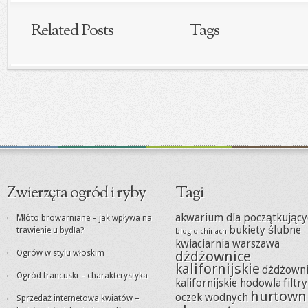
Related Posts
Tags
Zwierzęta ogród i ryby
Tagi
akwarium dla początkujący
Młóto browarniane – jak wpływa na
bukiety ślubne
trawienie u bydła?
blog o chinach
kwiaciarnia warszawa
Ogrów w stylu włoskim
dżdżownice
kalifornijskie
dżdżowni
Ogród francuski – charakterystyka
kalifornijskie hodowla
filtr
hurtown
oczek wodnych
Sprzedaż internetowa kwiatów –