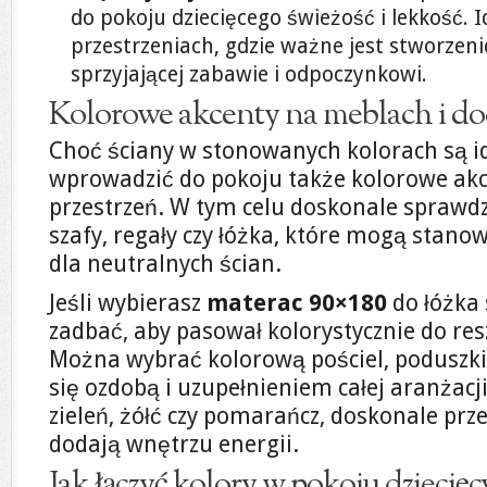
do pokoju dziecięcego świeżość i lekkość. 
przestrzeniach, gdzie ważne jest stworzen
sprzyjającej zabawie i odpoczynkowi.
Kolorowe akcenty na meblach i d
Choć ściany w stonowanych kolorach są 
wprowadzić do pokoju także kolorowe akc
przestrzeń. W tym celu doskonale sprawdza
szafy, regały czy łóżka, które mogą stan
dla neutralnych ścian.
Jeśli wybierasz
materac 90×180
do łóżka 
zadbać, aby pasował kolorystycznie do res
Można wybrać kolorową pościel, poduszki 
się ozdobą i uzupełnieniem całej aranżacji
zieleń, żółć czy pomarańcz, doskonale prz
dodają wnętrzu energii.
Jak łączyć kolory w pokoju dziecię