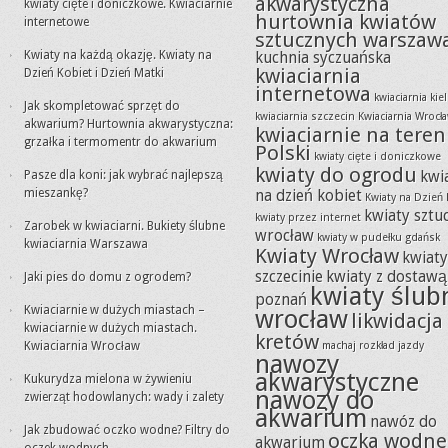
akwarystyczna
kwiaty cięte i doniczkowe. Kwiaciarnie
hurtownia kwiatów
internetowe
sztucznych warszaw
Kwiaty na każdą okazję. Kwiaty na
kuchnia syczuańska
kwiaciarnia
Dzień Kobiet i Dzień Matki
internetowa
kwiaciarnia kie
Jak skompletować sprzęt do
kwiaciarnia szczecin
Kwiaciarnia Wrocł
akwarium? Hurtownia akwarystyczna:
kwiaciarnie na teren
grzałka i termomentr do akwarium
Polski
kwiaty cięte i doniczkowe
kwiaty do ogrodu
Pasze dla koni: jak wybrać najlepszą
kwi
mieszankę?
na dzień kobiet
Kwiaty na Dzień 
kwiaty sztu
kwiaty przez internet
Zarobek w kwiaciarni. Bukiety ślubne
wrocław
kwiaty w pudełku gdańsk
kwiaciarnia Warszawa
Kwiaty Wrocław
kwiat
szczecinie
kwiaty z dostawą
Jaki pies do domu z ogrodem?
kwiaty ślub
poznań
Kwiaciarnie w dużych miastach –
wrocław
likwidacja
kwiaciarnie w dużych miastach.
kretów
Kwiaciarnia Wrocław
machaj rozkład jazdy
nawozy
akwarystyczne
Kukurydza mielona w żywieniu
nawozy do
zwierząt hodowlanych: wady i zalety
akwarium
nawóz do
Jak zbudować oczko wodne? Filtry do
oczka wodne
akwarium