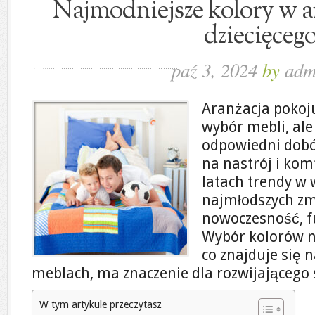
Najmodniejsze kolory w a
dziecięceg
paź 3, 2024
by
adm
Aranżacja pokoju
wybór mebli, ale
odpowiedni dobó
na nastrój i kom
latach trendy w 
najmłodszych zmi
nowoczesność, fu
Wybór kolorów ni
co znajduje się n
meblach, ma znaczenie dla rozwijającego 
W tym artykule przeczytasz