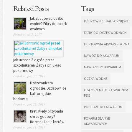
Related Posts
Tags
Jak zbudować oczko
DŻDŻOWNICE KALIFORNIJSKIE
wodne? Filtry do oczek
wodnych
FILTRY DO OCZEK WODNYCH
Posted on lis 5, 2017
HURTOWNIA AKWARYSTYCZNA
NAWÓZ DO AKWARIUM
Jak uchronić ogród przed
szkodnikami? Żaby i ich układ
NAWOZY DO AKWARIUM
pokarmowy
Posted on paź 30, 2017
OCZKA WODNE
Dżdżownice w
ogrodzie. Dżdżownice
OGŁOSZENIE O ZAGINIONYM
kalifornijskie –
PSIE
hodowla
Posted on paź 22, 2017
PODŁOŻE DO AKWARIUM
Kret. Kiedy przypada
okres godowy?
POKARM DLA RYB
Rozmnażanie kretów
AKWARIOWYCH
Posted on paź 11, 2017