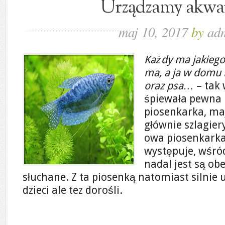
Urządzamy akw
maj 10, 2017
by
ad
Każdy ma jakiego
ma, a ja w domu 
oraz psa…
– tak 
śpiewała pewna 
piosenkarka, ma
głównie szlagiery
owa piosenkarka
występuje, wśród
nadal jest są obe
słuchane. Z ta piosenką natomiast silnie 
dzieci ale tez dorośli.