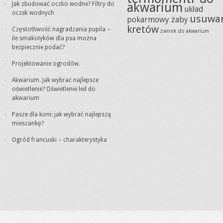
akwarium
Jak zbudować oczko wodne? Filtry do
układ
oczek wodnych
usuwa
pokarmowy żaby
kretów
Częstotliwość nagradzania pupila –
żwirek do akwarium
ile smakołyków dla psa można
bezpiecznie podać?
Projektowanie ogrodów.
Akwarium. Jak wybrać najlepsze
oświetlenie? Oświetlenie led do
akwarium
Pasze dla koni: jak wybrać najlepszą
mieszankę?
Ogród francuski – charakterystyka