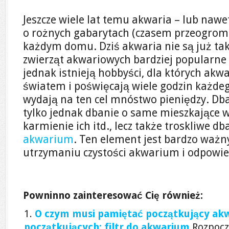
Jeszcze wiele lat temu akwaria – lub nawet
o rożnych gabarytach (czasem przeogromn
każdym domu. Dziś akwaria nie są już ta
zwierząt akwariowych bardziej popularne 
jednak istnieją hobbyści, dla których akw
światem i poświęcają wiele godzin każdego
wydają na ten cel mnóstwo pieniędzy. Db
tylko jednak dbanie o same mieszkające w
karmienie ich itd., lecz także troskliwe db
akwarium
. Ten element jest bardzo waż
utrzymaniu czystości akwarium i odpowi
Powninno zainteresować Cię również:
O czym musi pamiętać początkujący ak
początkujących: filtr do akwarium
Rozpocz