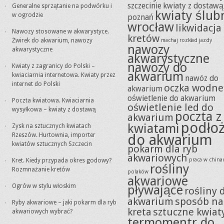
szczecinie
kwiaty z dostawą
Generalne sprzątanie na podwórku i
kwiaty ślub
w ogrodzie
poznań
wrocław
likwidacja
Nawozy stosowane w akwarystyce.
kretów
Żwirek do akwarium, nawozy
machaj rozkład jazdy
nawozy
akwarystyczne
akwarystyczne
nawozy do
Kwiaty z zagranicy do Polski –
akwarium
kwiaciarnia internetowa. Kwiaty przez
nawóz do
internet do Polski
oczka wodne
akwarium
oświetlenie do akwarium
Poczta kwiatowa. Kwiaciarnia
oświetlenie led do
wysyłkowa – kwiaty z dostawą
poczta z
akwarium
podło
kwiatami
Zysk na sztucznych kwiatach
Rzeszów. Hurtownia, importer
do akwarium
kwiatów sztucznych Szczecin
pokarm dla ryb
akwariowych
praca w china
Kret. Kiedy przypada okres godowy?
rośliny
Rozmnażanie kretów
polaków
akwariowe
Ogrów w stylu włoskim
pływające
rośliny 
akwarium
sposób na
Ryby akwariowe – jaki pokarm dla ryb
kreta
sztuczne kwiat
akwariowych wybrać?
termomentr do