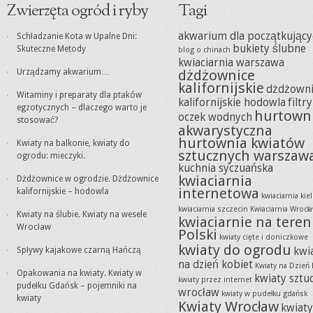
Zwierzęta ogród i ryby
Tagi
akwarium dla początkujący
Schładzanie Kota w Upalne Dni:
bukiety ślubne
Skuteczne Metody
blog o chinach
kwiaciarnia warszawa
Urządzamy akwarium…
dżdżownice
kalifornijskie
dżdżowni
Witaminy i preparaty dla ptaków
kalifornijskie hodowla
filtr
egzotycznych – dlaczego warto je
hurtown
oczek wodnych
stosować?
akwarystyczna
hurtownia kwiatów
Kwiaty na balkonie, kwiaty do
sztucznych warszaw
ogrodu: mieczyki.
kuchnia syczuańska
kwiaciarnia
Dżdżownice w ogrodzie. Dżdżownice
internetowa
kalifornijskie – hodowla
kwiaciarnia kie
kwiaciarnia szczecin
Kwiaciarnia Wrocł
Kwiaty na ślubie. Kwiaty na wesele
kwiaciarnie na teren
Wrocław
Polski
kwiaty cięte i doniczkowe
kwiaty do ogrodu
Spływy kajakowe czarną Hańczą
kwi
na dzień kobiet
Kwiaty na Dzień 
Opakowania na kwiaty. Kwiaty w
kwiaty sztu
kwiaty przez internet
pudełku Gdańsk – pojemniki na
wrocław
kwiaty w pudełku gdańsk
kwiaty
Kwiaty Wrocław
kwiat