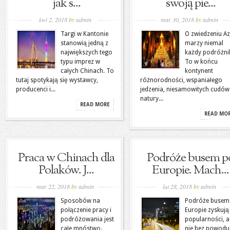
jak s...
swoją pie...
kwi 2, 2018
by
admin
mar 30, 2018
by
admin
Targi w Kantonie
O zwiedzeniu Az
stanowią jedną z
marzy niemal
największych tego
każdy podróżni
typu imprez w
To w końcu
całych Chinach. To
kontynent
tutaj spotykają się wystawcy,
różnorodności, wspaniałego
producenci i...
jedzenia, niesamowitych cudów
natury...
READ MORE
READ MO
Praca w Chinach dla
Podróże busem p
Polaków. J...
Europie. Mach...
mar 22, 2018
by
admin
lut 28, 2018
by
admin
Sposobów na
Podróże busem
połączenie pracy i
Europie zyskują
podróżowania jest
popularności, a
całe mnóstwo.
nie bez powodu