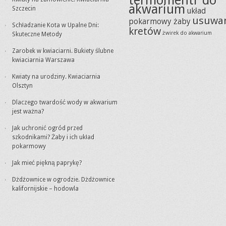
termomentr do
akwarium
Szczecin
układ
usuwa
pokarmowy żaby
Schładzanie Kota w Upalne Dni:
kretów
żwirek do akwarium
Skuteczne Metody
Zarobek w kwiaciarni. Bukiety ślubne
kwiaciarnia Warszawa
Kwiaty na urodziny. Kwiaciarnia
Olsztyn
Dlaczego twardość wody w akwarium
jest ważna?
Jak uchronić ogród przed
szkodnikami? Żaby i ich układ
pokarmowy
Jak mieć piękną paprykę?
Dżdżownice w ogrodzie. Dżdżownice
kalifornijskie – hodowla