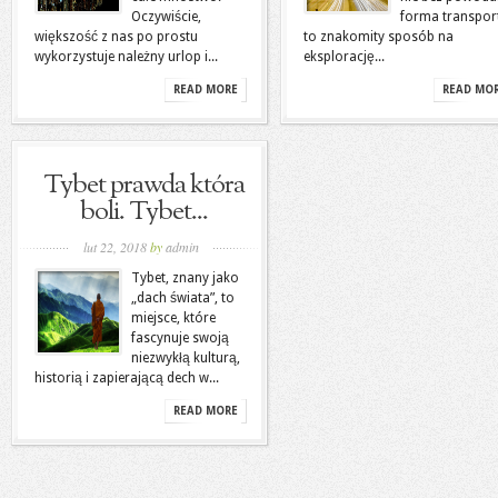
Oczywiście,
forma transpor
większość z nas po prostu
to znakomity sposób na
wykorzystuje należny urlop i...
eksplorację...
READ MORE
READ MO
Tybet prawda która
boli. Tybet...
lut 22, 2018
by
admin
Tybet, znany jako
„dach świata”, to
miejsce, które
fascynuje swoją
niezwykłą kulturą,
historią i zapierającą dech w...
READ MORE