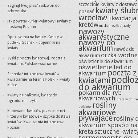
szczecinie
kwiaty z dostawą
Zaginął twój pies? Zadzwoń do
kwiaty ślub
schroniska
poznań
wrocław
likwidacja
Jak powstał kurier kwiatowy? Kwiaty z
kretów
machaj rozkład jazdy
dostawą Poznań
nawozy
akwarystyczne
Opakowania na kwiaty. Kwiaty w
nawozy do
pudełku Gdańsk – pojemniki na
akwarium
kwiaty
nawóz do
oczka wodne
akwarium
Zyski z poczty kwiatowej. Poczta z
oświetlenie do akwarium
kwiatami: Polskie kwiaciarnie
oświetlenie led do
poczta z
akwarium
Sprzedaż internetowa kwiatów.
podło
kwiatami
Kwiaciarnie na terenie Polski – kwiaty
do akwarium
Kielce
pokarm dla ryb
Kwiaty na balkonie, kwiaty do
akwariowych
praca w china
ogrodu: mieczyki.
rośliny
polaków
akwariowe
Kupowanie kwiatów przez internet.
pływające
Przesyłki kwiatowe – szybka dostawa
rośliny 
kwiatów. Kwiaciarnia internetowa
akwarium
sposób na
Poznań
kreta
sztuczne kwiat
Kwiaty na zamówienie. Kwiaciarnia