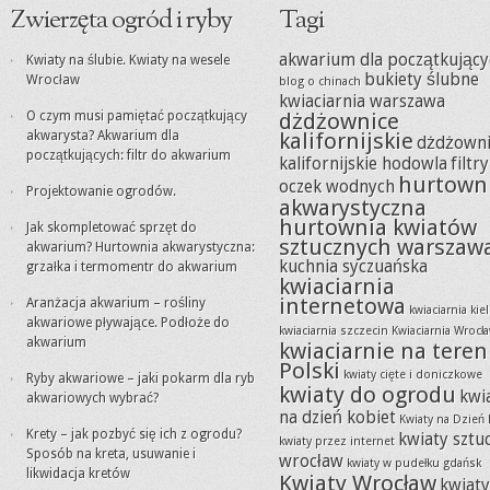
Zwierzęta ogród i ryby
Tagi
akwarium dla początkujący
Kwiaty na ślubie. Kwiaty na wesele
bukiety ślubne
Wrocław
blog o chinach
kwiaciarnia warszawa
O czym musi pamiętać początkujący
dżdżownice
akwarysta? Akwarium dla
kalifornijskie
dżdżowni
początkujących: filtr do akwarium
kalifornijskie hodowla
filtr
hurtown
oczek wodnych
Projektowanie ogrodów.
akwarystyczna
hurtownia kwiatów
Jak skompletować sprzęt do
sztucznych warszaw
akwarium? Hurtownia akwarystyczna:
kuchnia syczuańska
grzałka i termomentr do akwarium
kwiaciarnia
internetowa
Aranżacja akwarium – rośliny
kwiaciarnia kie
akwariowe pływające. Podłoże do
kwiaciarnia szczecin
Kwiaciarnia Wrocł
akwarium
kwiaciarnie na teren
Polski
kwiaty cięte i doniczkowe
Ryby akwariowe – jaki pokarm dla ryb
kwiaty do ogrodu
kwi
akwariowych wybrać?
na dzień kobiet
Kwiaty na Dzień 
Krety – jak pozbyć się ich z ogrodu?
kwiaty sztu
kwiaty przez internet
Sposób na kreta, usuwanie i
wrocław
kwiaty w pudełku gdańsk
likwidacja kretów
Kwiaty Wrocław
kwiat