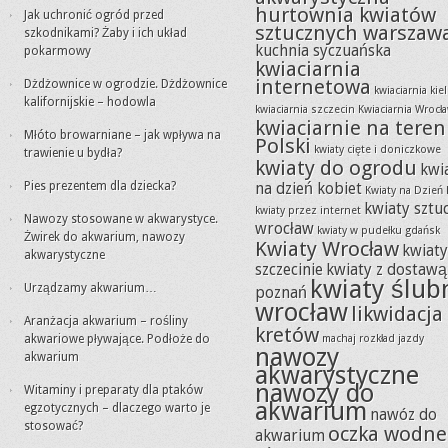
hurtownia kwiatów
Jak uchronić ogród przed
sztucznych warszaw
szkodnikami? Żaby i ich układ
kuchnia syczuańska
pokarmowy
kwiaciarnia
internetowa
Dżdżownice w ogrodzie. Dżdżownice
kwiaciarnia kie
kalifornijskie – hodowla
kwiaciarnia szczecin
Kwiaciarnia Wrocł
kwiaciarnie na teren
Młóto browarniane – jak wpływa na
Polski
kwiaty cięte i doniczkowe
trawienie u bydła?
kwiaty do ogrodu
kwi
Pies prezentem dla dziecka?
na dzień kobiet
Kwiaty na Dzień 
kwiaty sztu
kwiaty przez internet
Nawozy stosowane w akwarystyce.
wrocław
kwiaty w pudełku gdańsk
Żwirek do akwarium, nawozy
Kwiaty Wrocław
kwiat
akwarystyczne
szczecinie
kwiaty z dostawą
kwiaty ślub
Urządzamy akwarium…
poznań
wrocław
likwidacja
Aranżacja akwarium – rośliny
kretów
akwariowe pływające. Podłoże do
machaj rozkład jazdy
nawozy
akwarium
akwarystyczne
nawozy do
Witaminy i preparaty dla ptaków
akwarium
egzotycznych – dlaczego warto je
nawóz do
stosować?
oczka wodne
akwarium