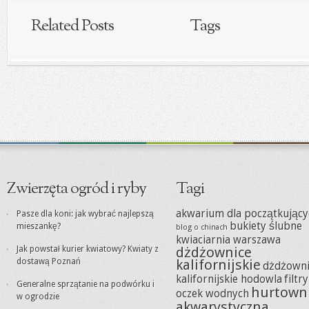
Related Posts
Tags
Zwierzęta ogród i ryby
Tagi
akwarium dla początkujący
Pasze dla koni: jak wybrać najlepszą
bukiety ślubne
mieszankę?
blog o chinach
kwiaciarnia warszawa
Jak powstał kurier kwiatowy? Kwiaty z
dżdżownice
dostawą Poznań
kalifornijskie
dżdżowni
kalifornijskie hodowla
filtr
Generalne sprzątanie na podwórku i
hurtown
oczek wodnych
w ogrodzie
akwarystyczna