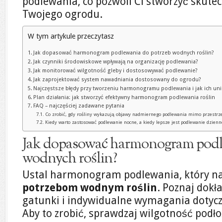
podlewania, co pozwoli Ci stworzyć skute
Twojego ogrodu.
W tym artykule przeczytasz
Jak dopasować harmonogram podlewania do potrzeb wodnych roślin?
Jak czynniki środowiskowe wpływają na organizację podlewania?
Jak monitorować wilgotność gleby i dostosowywać podlewanie?
Jak zaprojektować system nawadniania dostosowany do ogrodu?
Najczęstsze błędy przy tworzeniu harmonogramu podlewania i jak ich un
Plan działania: jak stworzyć efektywny harmonogram podlewania roślin
FAQ – najczęściej zadawane pytania
Co zrobić, gdy rośliny wykazują objawy nadmiernego podlewania mimo przest
Kiedy warto zastosować podlewanie nocne, a kiedy lepsze jest podlewanie dzienn
Jak dopasować harmonogram podl
wodnych roślin?
Ustal harmonogram podlewania, który na
potrzebom wodnym roślin
. Poznaj dokła
gatunki i indywidualne wymagania dotyczą
Aby to zrobić, sprawdzaj wilgotność podł