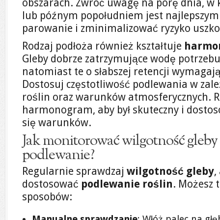
obszarach. Zwróć uwagę na porę dnia, w 
lub późnym popołudniem jest najlepszym 
parowanie i zminimalizować ryzyko uszkodz
Rodzaj podłoża również kształtuje
harmo
Gleby dobrze zatrzymujące wodę potrzebuj
natomiast te o słabszej retencji wymagają 
Dostosuj częstotliwość podlewania w zale
roślin oraz warunków atmosferycznych. R
harmonogram, aby był skuteczny i dosto
się warunków.
Jak monitorować wilgotność gleby
podlewanie?
Regularnie sprawdzaj
wilgotność gleby
,
dostosować
podlewanie roślin
. Możesz t
sposobów:
Manualne sprawdzanie
: Włóż palec na gł