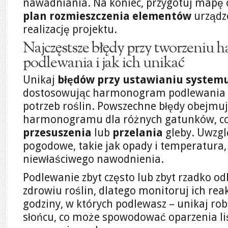
nawadniania. Na koniec, przygotuj mapę 
plan rozmieszczenia elementów
urządze
realizację projektu.
Najczęstsze błędy przy tworzeniu
podlewania i jak ich unikać
Unikaj
błędów przy ustawianiu system
dostosowując harmonogram podlewania 
potrzeb roślin. Powszechne błędy obejmuj
harmonogramu dla różnych gatunków, co
przesuszenia
lub
przelania
gleby. Uwzgl
pogodowe, takie jak opady i temperatura,
niewłaściwego nawodnienia.
Podlewanie zbyt często lub zbyt rzadko od
zdrowiu roślin, dlatego monitoruj ich re
godziny, w których podlewasz – unikaj ro
słońcu, co może spowodować oparzenia liś