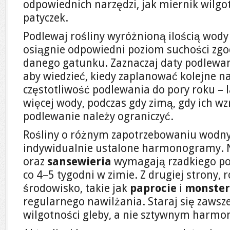
odpowiednich narzędzi, jak miernik wilgot
patyczek.
Podlewaj rośliny wyróżnioną ilością wody
osiągnie odpowiedni poziom suchości zg
danego gatunku. Zaznaczaj daty podlewa
aby wiedzieć, kiedy zaplanować kolejne n
częstotliwość podlewania do pory roku –
więcej wody, podczas gdy zimą, gdy ich wz
podlewanie należy ograniczyć.
Rośliny o różnym zapotrzebowaniu wodn
indywidualnie ustalone harmonogramy. N
oraz
sansewieria
wymagają rzadkiego pod
co 4–5 tygodni w zimie. Z drugiej strony, 
środowisko, takie jak
paprocie
i
monste
regularnego nawilżania. Staraj się zaws
wilgotności gleby, a nie sztywnym har