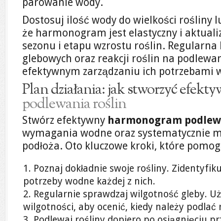
parowanie wody.
Dostosuj ilość wody do wielkości rośliny l
że harmonogram jest elastyczny i aktuali
sezonu i etapu wzrostu roślin. Regularn
glebowych oraz reakcji roślin na podlewa
efektywnym zarządzaniu ich potrzebami
Plan działania: jak stworzyć efekt
podlewania roślin
Stwórz efektywny
harmonogram podlew
wymagania wodne oraz systematycznie m
podłoża. Oto kluczowe kroki, które pomog
Poznaj dokładnie swoje rośliny. Zidentyfiku
potrzeby wodne każdej z nich.
Regularnie sprawdzaj wilgotność gleby. Uż
wilgotności, aby ocenić, kiedy należy podlać r
Podlewaj rośliny dopiero po osiągnięciu p