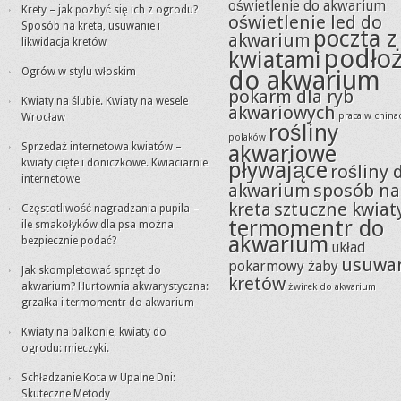
oświetlenie do akwarium
Krety – jak pozbyć się ich z ogrodu?
oświetlenie led do
Sposób na kreta, usuwanie i
poczta z
akwarium
likwidacja kretów
podło
kwiatami
Ogrów w stylu włoskim
do akwarium
pokarm dla ryb
Kwiaty na ślubie. Kwiaty na wesele
akwariowych
praca w china
Wrocław
rośliny
polaków
Sprzedaż internetowa kwiatów –
akwariowe
kwiaty cięte i doniczkowe. Kwiaciarnie
pływające
rośliny 
internetowe
akwarium
sposób na
kreta
sztuczne kwiat
Częstotliwość nagradzania pupila –
termomentr do
ile smakołyków dla psa można
akwarium
bezpiecznie podać?
układ
usuwa
pokarmowy żaby
Jak skompletować sprzęt do
kretów
akwarium? Hurtownia akwarystyczna:
żwirek do akwarium
grzałka i termomentr do akwarium
Kwiaty na balkonie, kwiaty do
ogrodu: mieczyki.
Schładzanie Kota w Upalne Dni:
Skuteczne Metody