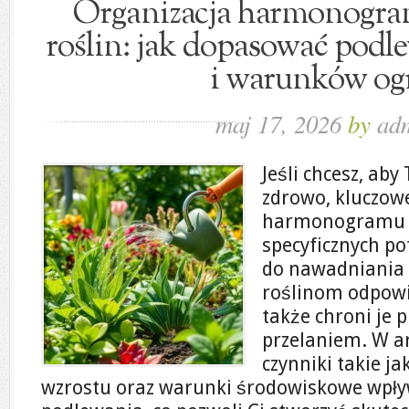
Organizacja harmonogra
roślin: jak dopasować podl
i warunków og
maj 17, 2026
by
ad
Jeśli chcesz, aby
zdrowo, kluczow
harmonogramu p
specyficznych po
do nawadniania 
roślinom odpowi
także chroni je 
przelaniem. W a
czynniki takie ja
wzrostu oraz warunki środowiskowe wpły