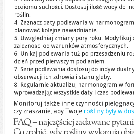
poziomu suchości. Dostosuj ilość wody do i
roślin.
Zaznacz daty podlewania w harmonogramie
planować kolejne nawadnianie.
Uwzględniaj zmiany pory roku. Modyfikuj 
zależności od warunków atmosferycznych.
Unikaj podlewania tuż po przesadzeniu roś
dzień przed pierwszym podlaniem.
Serie podlewania dostosuj do indywidualny
obserwacji ich zdrowia i stanu gleby.
Regularnie aktualizuj harmonogram w formi
wprowadzając wszystkie daty i czas podlewa
Monitoruj także inne czynności pielęgnac
czy zraszanie, aby Twoje
rośliny były w do
FAQ – najczęściej zadawane pytani
Co zrobić, gdy rośliny wykazują o