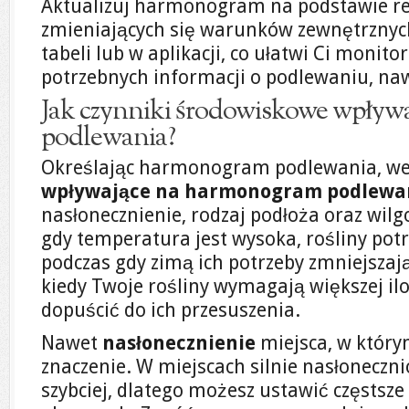
Aktualizuj harmonogram na podstawie rea
zmieniających się warunków zewnętrznyc
tabeli lub w aplikacji, co ułatwi Ci monit
potrzebnych informacji o podlewaniu, naw
Jak czynniki środowiskowe wpływaj
podlewania?
Określając harmonogram podlewania, w
wpływające na harmonogram podlewa
nasłonecznienie, rodzaj podłoża oraz wil
gdy temperatura jest wysoka, rośliny pot
podczas gdy zimą ich potrzeby zmniejszają 
kiedy Twoje rośliny wymagają większej ilo
dopuścić do ich przesuszenia.
Nawet
nasłonecznienie
miejsca, w który
znaczenie. W miejscach silnie nasłoneczn
szybciej, dlatego możesz ustawić częstsz