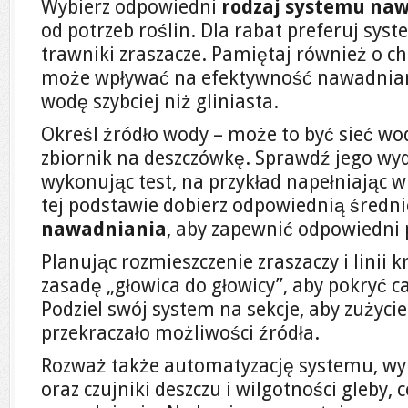
Wybierz odpowiedni
rodzaj systemu na
od potrzeb roślin. Dla rabat preferuj sys
trawniki zraszacze. Pamiętaj również o ch
może wpływać na efektywność nawadniani
wodę szybciej niż gliniasta.
Określ źródło wody – może to być sieć wo
zbiornik na deszczówkę. Sprawdź jego wyda
wykonując test, na przykład napełniając w
tej podstawie dobierz odpowiednią średni
nawadniania
, aby zapewnić odpowiedni 
Planując rozmieszczenie zraszaczy i linii k
zasadę „głowica do głowicy”, aby pokryć c
Podziel swój system na sekcje, aby zużycie
przekraczało możliwości źródła.
Rozważ także automatyzację systemu, wyk
oraz czujniki deszczu i wilgotności gleby,