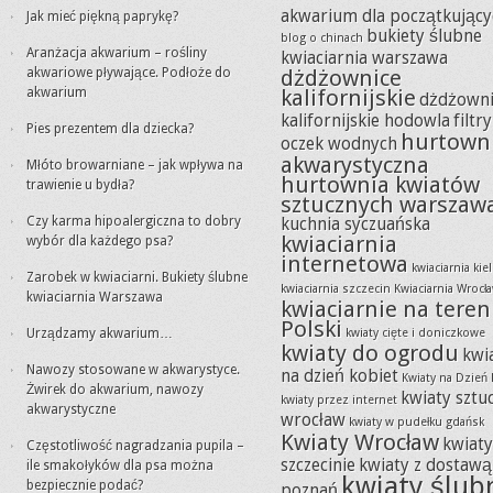
akwarium dla początkujący
Jak mieć piękną paprykę?
bukiety ślubne
blog o chinach
Aranżacja akwarium – rośliny
kwiaciarnia warszawa
akwariowe pływające. Podłoże do
dżdżownice
akwarium
kalifornijskie
dżdżowni
kalifornijskie hodowla
filtr
Pies prezentem dla dziecka?
hurtown
oczek wodnych
akwarystyczna
Młóto browarniane – jak wpływa na
hurtownia kwiatów
trawienie u bydła?
sztucznych warszaw
Czy karma hipoalergiczna to dobry
kuchnia syczuańska
kwiaciarnia
wybór dla każdego psa?
internetowa
kwiaciarnia kie
Zarobek w kwiaciarni. Bukiety ślubne
kwiaciarnia szczecin
Kwiaciarnia Wrocł
kwiaciarnia Warszawa
kwiaciarnie na teren
Polski
Urządzamy akwarium…
kwiaty cięte i doniczkowe
kwiaty do ogrodu
kwi
Nawozy stosowane w akwarystyce.
na dzień kobiet
Kwiaty na Dzień 
Żwirek do akwarium, nawozy
kwiaty sztu
kwiaty przez internet
akwarystyczne
wrocław
kwiaty w pudełku gdańsk
Kwiaty Wrocław
kwiat
Częstotliwość nagradzania pupila –
szczecinie
kwiaty z dostawą
ile smakołyków dla psa można
kwiaty ślub
bezpiecznie podać?
poznań