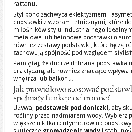
rattanu.
Styl boho zachwyca eklektyzmem i asymetr
podstawki z wzorami etnicznymi, które do
miłośników stylu industrialnego idealn
metalowe lub betonowe podstawki o sur
również zestawy podstawki, które łączą r
zachowują spójność pod względem stylis
Pamiętaj, że dobrze dobrana podstawka ni
praktyczną, ale również znacząco wpływa
wnętrza lub balkonu.
Jak prawidłowo stosować podstawk
spełniały funkcje ochronne?
Używaj
podstawek pod doniczki
, aby sk
rośliny przed nadmiarem wody. Wybierz p
większe o kilka centymetrów od podstawy 
skuteczne
gromadzenie wody
i stabilnoś