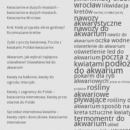
wrocław
likwidacja
Kwiaciarnie w dużych miastach –
kretów
kwiaciarnie w dużych miastach.
machaj rozkład jazdy
nawozy
Kwiaciarnia Wrocław
akwarystyczne
nawozy do
Kret. Kiedy przypada okres godowy?
akwarium
Rozmnażanie kretów
nawóz do
oczka wodne
akwarium
Zyski z poczty kwiatowej. Poczta z
oświetlenie do akwarium
kwiatami: Polskie kwiaciarnie
oświetlenie led do
poczta z
akwarium
Akwarium. Jak wybrać najlepsze
podło
kwiatami
oświetlenie? Oświetlenie led do
akwarium
do akwarium
pokarm dla ryb
Kwiaty na balkonie, kwiaty do
akwariowych
praca w china
ogrodu: mieczyki.
rośliny
polaków
Kwiaty z zagranicy do Polski –
akwariowe
kwiaciarnia internetowa. Kwiaty przez
pływające
rośliny 
internet do Polski
akwarium
sposób na
kreta
sztuczne kwiat
Sprzedaż internetowa kwiatów –
termomentr do
kwiaty cięte i doniczkowe. Kwiaciarnie
akwarium
internetowe
układ