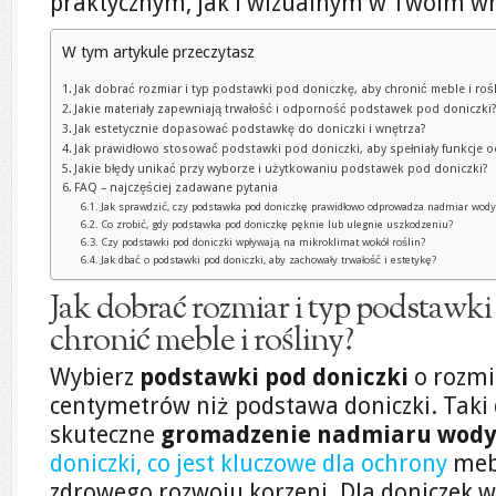
praktycznym, jak i wizualnym w Twoim w
W tym artykule przeczytasz
Jak dobrać rozmiar i typ podstawki pod doniczkę, aby chronić meble i roś
Jakie materiały zapewniają trwałość i odporność podstawek pod doniczki
Jak estetycznie dopasować podstawkę do doniczki i wnętrza?
Jak prawidłowo stosować podstawki pod doniczki, aby spełniały funkcje 
Jakie błędy unikać przy wyborze i użytkowaniu podstawek pod doniczki?
FAQ – najczęściej zadawane pytania
Jak sprawdzić, czy podstawka pod doniczkę prawidłowo odprowadza nadmiar wody
Co zrobić, gdy podstawka pod doniczkę pęknie lub ulegnie uszkodzeniu?
Czy podstawki pod doniczki wpływają na mikroklimat wokół roślin?
Jak dbać o podstawki pod doniczki, aby zachowały trwałość i estetykę?
Jak dobrać rozmiar i typ podstawki
chronić meble i rośliny?
Wybierz
podstawki pod doniczki
o rozmi
centymetrów niż podstawa doniczki. Taki
skuteczne
gromadzenie nadmiaru wod
doniczki, co jest kluczowe dla ochrony
mebl
zdrowego rozwoju korzeni. Dla doniczek w