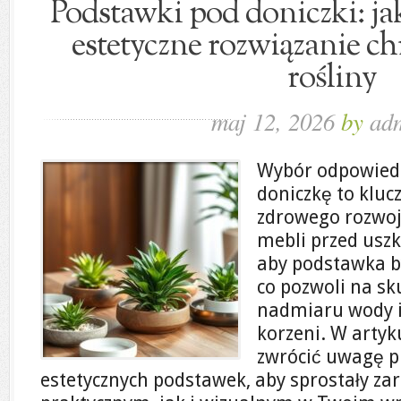
Podstawki pod doniczki: ja
estetyczne rozwiązanie ch
rośliny
maj 12, 2026
by
ad
Wybór odpowiedn
doniczkę to klu
zdrowego rozwoj
mebli przed uszk
aby podstawka by
co pozwoli na sk
nadmiaru wody i
korzeni. W arty
zwrócić uwagę pr
estetycznych podstawek, aby sprostały z