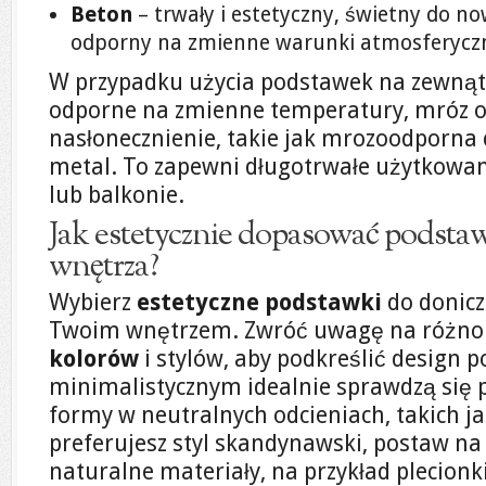
Beton
– trwały i estetyczny, świetny do n
odporny na zmienne warunki atmosferycz
W przypadku użycia podstawek na zewnątr
odporne na zmienne temperatury, mróz o
nasłonecznienie, takie jak mrozoodporna 
metal. To zapewni długotrwałe użytkowani
lub balkonie.
Jak estetycznie dopasować podstaw
wnętrza?
Wybierz
estetyczne podstawki
do donicz
Twoim wnętrzem. Zwróć uwagę na różn
kolorów
i stylów, aby podkreślić design 
minimalistycznym idealnie sprawdzą się 
formy w neutralnych odcieniach, takich jak 
preferujesz styl skandynawski, postaw na
naturalne materiały, na przykład plecionki