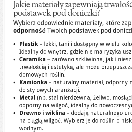
Jakie materiały zapewniają trwałoś
podstawek pod doniczki?
Wybierz odpowiednie materiały, które za
odporność
Twoich podstawek pod doniczk
Plastik
– lekki, tani i dostępny w wielu kol
Idealny do wnętrz, gdzie nie ma ryzyka usz
Ceramika
– zarówno szkliwiona, jak i niesz
trwałością i estetyką, ale może przepuszcz
domowych roślin.
Kamionka
– naturalny materiał, odporny n
do stylowych aranżacji.
Metal
(np. stal nierdzewna, żeliwo, mosiądz
odporny na wilgoć, idealny do nowoczesny
Drewno
i
wiklina
– dodają naturalnego uro
na ciągłą wilgoć. Wybierz je do roślin o n
wodnym.