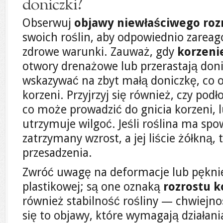
doniczki?
Obserwuj
objawy niewłaściwego roz
swoich roślin, aby odpowiednio zarea
zdrowe warunki. Zauważ, gdy
korzeni
otwory drenażowe lub przerastają don
wskazywać na zbyt małą doniczkę, co o
korzeni. Przyjrzyj się również, czy pod
co może prowadzić do gnicia korzeni, l
utrzymuje wilgoć. Jeśli roślina ma spo
zatrzymany wzrost, a jej liście żółkną, 
przesadzenia.
Zwróć uwagę na deformacje lub pęknięc
plastikowej; są one oznaką
rozrostu k
również stabilność rośliny — chwiejno
się to objawy, które wymagają działan