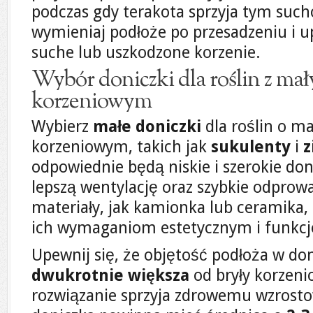
podczas gdy terakota sprzyja tym suc
wymieniaj podłoże po przesadzeniu i up
suche lub uszkodzone korzenie.
Wybór doniczki dla roślin z m
korzeniowym
Wybierz
małe doniczki
dla roślin o m
korzeniowym, takich jak
sukulenty
i
z
odpowiednie będą niskie i szerokie don
lepszą wentylację oraz szybkie odprow
materiały, jak kamionka lub ceramika,
ich wymaganiom estetycznym i funkc
Upewnij się, że objętość podłoża w don
dwukrotnie większa
od bryły korzenio
rozwiązanie sprzyja zdrowemu wzrostow