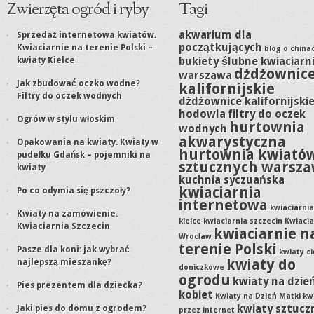
Zwierzęta ogród i ryby
Tagi
akwarium dla
Sprzedaż internetowa kwiatów.
początkujących
Kwiaciarnie na terenie Polski –
blog o china
kwiaty Kielce
bukiety ślubne kwiaciarn
dżdżownic
warszawa
Jak zbudować oczko wodne?
kalifornijskie
Filtry do oczek wodnych
dżdżownice kalifornijski
hodowla
filtry do oczek
Ogrów w stylu włoskim
hurtownia
wodnych
akwarystyczna
Opakowania na kwiaty. Kwiaty w
hurtownia kwiató
pudełku Gdańsk – pojemniki na
sztucznych warsz
kwiaty
kuchnia syczuańska
kwiaciarnia
Po co odymia się pszczoły?
internetowa
kwiaciarnia
Kwiaty na zamówienie.
kielce
kwiaciarnia szczecin
Kwiacia
Kwiaciarnia Szczecin
kwiaciarnie n
Wrocław
terenie Polski
Pasze dla koni: jak wybrać
kwiaty ci
kwiaty do
najlepszą mieszankę?
doniczkowe
ogrodu
kwiaty na dzie
Pies prezentem dla dziecka?
kobiet
Kwiaty na Dzień Matki
kw
kwiaty sztucz
Jaki pies do domu z ogrodem?
przez internet