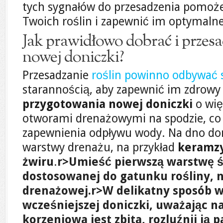
tych sygnałów do przesadzenia pomoż
Twoich roślin i zapewnić im optymaln
Jak prawidłowo dobrać i przesa
nowej doniczki?
Przesadzanie
roślin powinno odbywać 
starannością, aby zapewnić im zdrowy 
przygotowania nowej doniczki
o wię
otworami drenażowymi na spodzie, co 
zapewnienia odpływu wody. Na dno do
warstwy drenażu, na przykład
keramz
żwiru
.
r>Umieść pierwszą warstwę ś
dostosowanej do gatunku rośliny, 
drenażowej.
r>W delikatny sposób wy
wcześniejszej doniczki, uważając na 
korzeniowa jest zbita, rozluźnij ją 