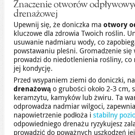
Znaczenie otworów odpływowyc
drenażowej
Upewnij się, że doniczka ma
otwory 
kluczowe dla zdrowia Twoich roślin. U
usuwanie nadmiaru wody, co zapobie
powstawaniu pleśni. Gromadzenie się
prowadzi do niedotlenienia rośliny, c
jej kondycję.
Przed wsypaniem ziemi do doniczki, n
drenażową
o grubości około 2-3 cm, s
keramzytu, kamyków lub żwiru. Ta wa
odprowadza nadmiar wilgoci, zapewni
napowietrzenie podłoża i
stabilny poz
odpowiedniego drenażu ryzykujesz zala
prowadzić do poważnych uszkodzeń je