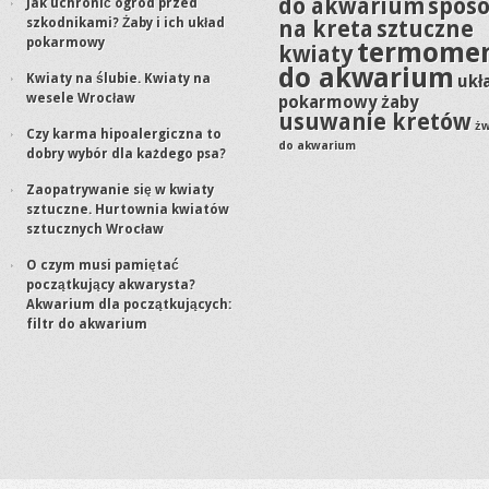
do akwarium
spos
Jak uchronić ogród przed
szkodnikami? Żaby i ich układ
na kreta
sztuczne
pokarmowy
termomen
kwiaty
do akwarium
Kwiaty na ślubie. Kwiaty na
ukł
wesele Wrocław
pokarmowy żaby
usuwanie kretów
żw
Czy karma hipoalergiczna to
do akwarium
dobry wybór dla każdego psa?
Zaopatrywanie się w kwiaty
sztuczne. Hurtownia kwiatów
sztucznych Wrocław
O czym musi pamiętać
początkujący akwarysta?
Akwarium dla początkujących:
filtr do akwarium