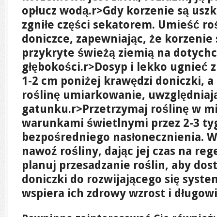
opłucz wodą.
r>Gdy korzenie są uszk
zgniłe części sekatorem. Umieść ro
doniczce, zapewniając, że korzenie 
przykryte świeżą ziemią na dotych
głębokości.
r>Dosyp i lekko ugnieć 
1-2 cm poniżej krawędzi doniczki, a
roślinę umiarkowanie, uwzględniaj
gatunku.
r>Przetrzymaj roślinę w m
warunkami świetlnymi przez 2-3 ty
bezpośredniego nasłonecznienia. W 
nawoź rośliny, dając jej czas na reg
planuj przesadzanie roślin, aby do
doniczki do rozwijającego się syst
wspiera ich zdrowy wzrost i długow