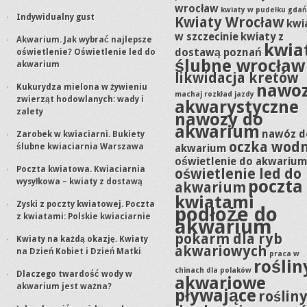
wrocław
kwiaty w pudełku gdań
Indywidualny gust
Kwiaty Wrocław
kwi
w szczecinie
kwiaty z
Akwarium. Jak wybrać najlepsze
kwia
dostawą poznań
oświetlenie? Oświetlenie led do
ślubne wrocław
akwarium
likwidacja kretów
nawo
Kukurydza mielona w żywieniu
machaj rozkład jazdy
zwierząt hodowlanych: wady i
akwarystyczne
zalety
nawozy do
akwarium
nawóz d
Zarobek w kwiaciarni. Bukiety
oczka wod
ślubne kwiaciarnia Warszawa
akwarium
oświetlenie do akwariu
Poczta kwiatowa. Kwiaciarnia
oświetlenie led do
poczta
wysyłkowa – kwiaty z dostawą
akwarium
kwiatami
Zyski z poczty kwiatowej. Poczta
podłoże do
z kwiatami: Polskie kwiaciarnie
akwarium
pokarm dla ryb
Kwiaty na każdą okazję. Kwiaty
akwariowych
na Dzień Kobiet i Dzień Matki
praca w
roślin
chinach dla polaków
Dlaczego twardość wody w
akwariowe
akwarium jest ważna?
pływające
roślin