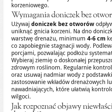
korzeniowego.
Wymagania doniczek bez otwo
Używaj
doniczek bez otworów
odpły
uniknąć gnicia korzeni. Na dno donicz
warstwę drenażu, minimum
4-6 cm
ke
co zapobiegnie stagnacji wody. Podlew
porcjami, pozwalając podłożu systema
Wybieraj ziemię o doskonałej przepuszc
zdrowym roślinom. Regularnie kontrol
oraz usuwaj nadmiar wody z podstawki
zastosowanie wkładów drenażowych l
nawadniających, które ułatwią kontro
wilgoci.
Jak rozpoznać objawy niewłaś