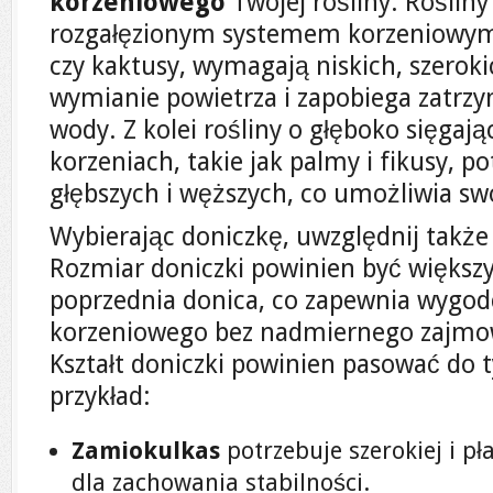
korzeniowego
Twojej rośliny. Rośliny 
rozgałęzionym systemem korzeniowym,
czy kaktusy, wymagają niskich, szeroki
wymianie powietrza i zapobiega zatr
wody. Z kolei rośliny o głęboko sięga
korzeniach, takie jak palmy i fikusy, p
głębszych i węższych, co umożliwia sw
Wybierając doniczkę, uwzględnij także j
Rozmiar doniczki powinien być większy
poprzednia donica, co zapewnia wygo
korzeniowego bez nadmiernego zajmow
Kształt doniczki powinien pasować do t
przykład:
Zamiokulkas
potrzebuje szerokiej i pł
dla zachowania stabilności.