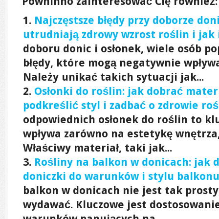
Powninno zainteresować Cię również:
Najczęstsze błędy przy doborze doni
utrudniają zdrowy wzrost roślin i jak
doboru donic i osłonek, wiele osób p
błędy, które mogą negatywnie wpływa
Należy unikać takich sytuacji jak...
Osłonki do roślin: jak dobrać materi
podkreślić styl i zadbać o zdrowie roś
odpowiednich osłonek do roślin to kl
wpływa zarówno na estetykę wnętrza, 
Właściwy materiał, taki jak...
Rośliny na balkon w donicach: jak 
doniczki do warunków i stylu balkon
balkon w donicach nie jest tak prosty
wydawać. Kluczowe jest dostosowani
warunków panujących na...