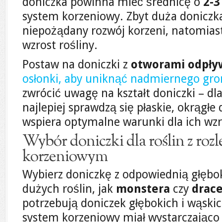
doniczka powinna mieć średnicę o
2-3
system korzeniowy. Zbyt duża donic
niepożądany rozwój korzeni, natomiast
wzrost rośliny.
Postaw na doniczki z
otworami odpł
osłonki, aby uniknąć nadmiernego gr
zwrócić uwagę na kształt doniczki – d
najlepiej sprawdzą się płaskie, okrągłe
wspiera optymalne warunki dla ich wzr
Wybór doniczki dla roślin z ro
korzeniowym
Wybierz doniczkę z odpowiednią głębok
dużych roślin, jak
monstera
czy
drac
potrzebują doniczek głębokich i wąskich
system korzeniowy miał wystarczająco