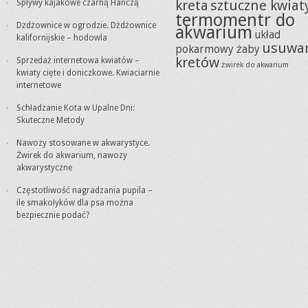
kreta
sztuczne kwiat
Spływy kajakowe czarną Hańczą
termomentr do
Dżdżownice w ogrodzie. Dżdżownice
akwarium
układ
kalifornijskie – hodowla
usuwa
pokarmowy żaby
kretów
Sprzedaż internetowa kwiatów –
żwirek do akwarium
kwiaty cięte i doniczkowe. Kwiaciarnie
internetowe
Schładzanie Kota w Upalne Dni:
Skuteczne Metody
Nawozy stosowane w akwarystyce.
Żwirek do akwarium, nawozy
akwarystyczne
Częstotliwość nagradzania pupila –
ile smakołyków dla psa można
bezpiecznie podać?