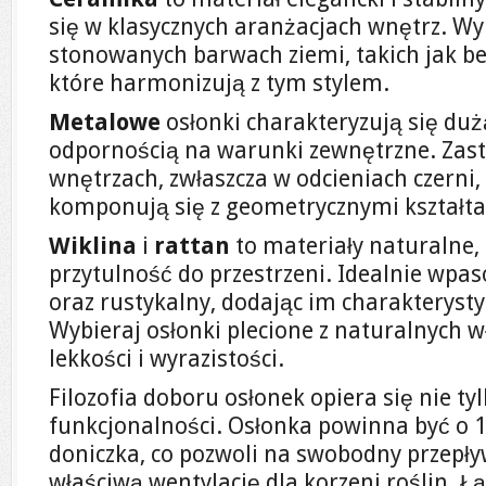
się w klasycznych aranżacjach wnętrz. Wy
stonowanych barwach ziemi, takich jak beż
które harmonizują z tym stylem.
Metalowe
osłonki charakteryzują się duż
odpornością na warunki zewnętrzne. Zast
wnętrzach, zwłaszcza w odcieniach czerni, 
komponują się z geometrycznymi kształt
Wiklina
i
rattan
to materiały naturalne, 
przytulność do przestrzeni. Idealnie wpas
oraz rustykalny, dodając im charakterysty
Wybieraj osłonki plecione z naturalnych w
lekkości i wyrazistości.
Filozofia doboru osłonek opiera się nie tylk
funkcjonalności. Osłonka powinna być o 1
doniczka, co pozwoli na swobodny przepł
właściwą wentylację dla korzeni roślin. Łą