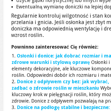
Użycie gąbki florystycznej lub innych wype
Ewentualną wymianę doniczki na lepiej d
Regularnie kontroluj wilgotność i stan ko
przelania i gnicia. Jeśli osłonka jest zbyt 
doniczka ma odpowiednią wentylację i dr
wzrost roślin.
Powninno zainteresować Cię również:
Osłonki i donice: jak dobrać rozmiar i ma
zdrowe warunki i stylową oprawę
Osłonki i
elementy dekoracyjne, ale kluczowe kompon
roślin. Odpowiedni dobór ich rozmiaru i mate
Donice z odpływem czy bez: jak wybrać, 
zadbać o zdrowie roślin w mieszkaniu
Wybó
kluczowy krok w pielęgnacji roślin, który mo
zdrowie. Donice z odpływem pozwalają na pra
Donice na podłogę stabilne i bezpieczne: