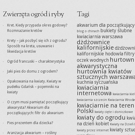
Zwierzęta ogród i ryby
Tagi
akwarium dla początkujący
Kret. Kiedy przypada okres godowy?
bukiety ślubne
Rozmnażanie kretów
blog o chinach
kwiaciarnia warszawa
Krety – jak pozbyć się ich z ogrodu?
dżdżownice
Sposób na kreta, usuwanie i
kalifornijskie
dżdżowni
likwidacja kretów
kalifornijskie hodowla
filtr
hurtown
oczek wodnych
Ogród francuski – charakterystyka
akwarystyczna
hurtownia kwiatów
Jaki pies do domu z ogrodem?
sztucznych warszaw
Opakowania na kwiaty. Kwiaty w
kuchnia syczuańska
kwiaciarnia
pudełku Gdańsk – pojemniki na
internetowa
kwiaty
kwiaciarnia kie
kwiaciarnia szczecin
Kwiaciarnia Wrocł
O czym musi pamiętać początkujący
kwiaciarnie na teren
akwarysta? Akwarium dla
Polski
kwiaty cięte i doniczkowe
początkujących: filtr do akwarium
kwiaty do ogrodu
kwi
Pies prezentem dla dziecka?
na dzień kobiet
Kwiaty na Dzień 
kwiaty sztu
kwiaty przez internet
Aranżacja akwarium – rośliny