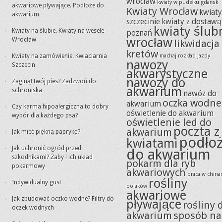
wrocław
kwiaty w pudełku gdańsk
akwariowe pływające. Podłoże do
Kwiaty Wrocław
kwiat
akwarium
szczecinie
kwiaty z dostawą
kwiaty ślub
Kwiaty na ślubie. Kwiaty na wesele
poznań
wrocław
Wrocław
likwidacja
kretów
Kwiaty na zamówienie. Kwiaciarnia
machaj rozkład jazdy
nawozy
Szczecin
akwarystyczne
nawozy do
Zaginął twój pies? Zadzwoń do
akwarium
schroniska
nawóz do
oczka wodne
akwarium
Czy karma hipoalergiczna to dobry
oświetlenie do akwarium
wybór dla każdego psa?
oświetlenie led do
poczta z
akwarium
Jak mieć piękną paprykę?
podło
kwiatami
Jak uchronić ogród przed
do akwarium
szkodnikami? Żaby i ich układ
pokarm dla ryb
pokarmowy
akwariowych
praca w china
rośliny
Indywidualny gust
polaków
akwariowe
Jak zbudować oczko wodne? Filtry do
pływające
rośliny 
oczek wodnych
akwarium
sposób na