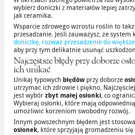
wybierz doniczki z materiałów lepiej zatr
jak ceramika.
Wsparcie zdrowego wzrostu roślin to tak
przesadzanie. Jeśli zauważysz, że system
doniczkę, rozważ przesadzenie do większ
aby przy tym delikatnie usunąć uszkodzone
Najczęstsze błędy przy doborze osło
ich unikać
Unikaj typowych
błędów
przy doborze
osł
utrzymać ich zdrowie i piękno. Najczęści
jest wybór
zbyt małej osłonki
, co ograni
Wybieraj osłonki, które mają odpowiednią
umożliwić korzeniom swobodny rozwój.
Innym powszechnym błędem jest stosow
osłonek
, które sprzyjają gromadzeniu si