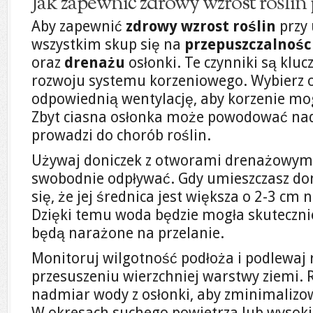
Jak zapewnić zdrowy wzrost roślin 
Aby zapewnić
zdrowy wzrost roślin
przy 
wszystkim skup się na
przepuszczalnośc
oraz
drenażu
osłonki. Te czynniki są klu
rozwoju systemu korzeniowego. Wybierz o
odpowiednią wentylację, aby korzenie mo
Zbyt ciasna osłonka może powodować nad
prowadzi do chorób roślin.
Używaj doniczek z otworami drenażowym
swobodnie odpływać. Gdy umieszczasz don
się, że jej średnica jest większa o 2-3 cm 
Dzięki temu woda będzie mogła skutecznie
będą narażone na przelanie.
Monitoruj wilgotność podłoża i podlewaj 
przesuszeniu wierzchniej warstwy ziemi. 
nadmiar wody z osłonki, aby zminimalizow
W okresach suchego powietrza lub wysok