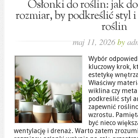
Osłonki do roślin: jak do
rozmiar, by podkreślić styl 
roślin
maj 11, 2026
by
ad
Wybór odpowiedn
kluczowy krok, 
estetykę wnętrza,
Właściwy materia
wiklina czy meta
podkreślić styl a
zapewnić roślin
wzrostu. Pamięt
być nieco większ
wentylację i drenaż. Warto zatem zrozumi