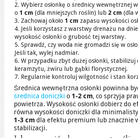
Wybierz osłonkę o średnicy wewnętrznej wi
o
1 cm
(dla mniejszych roślin) lub
2 cm
(dla 
Zachowaj około
1 cm
zapasu wysokości osł
Jeśli korzystasz z warstwy drenażu na dnie
wysokość osłonki o grubość tej warstwy.
Sprawdź, czy woda nie gromadzi się w osło
Jeśli tak, wylej nadmiar.
W przypadku zbyt dużej osłonki, stabilizu
keramzytu, żwiru lub gąbki florystycznej.
Regularnie kontroluj wilgotność i stan kor
Średnica wewnętrzna osłonki powinna by
średnica doniczki
o
1-2 cm
, co sprzyja pr
powietrza. Wysokość osłonki dobierz do e
równa wysokości doniczki dla minimalist
1-3 cm
dla efektu premium lub znacznie
stabilizacji.