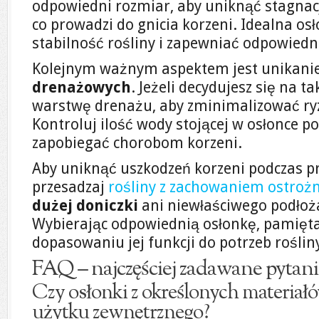
odpowiedni rozmiar, aby uniknąć stagnacj
co prowadzi do gnicia korzeni. Idealna o
stabilność rośliny i zapewniać odpowiedni
Kolejnym ważnym aspektem jest unikani
drenażowych
. Jeżeli decydujesz się na t
warstwę drenażu, aby zminimalizować r
Kontroluj ilość wody stojącej w osłonce p
zapobiegać chorobom korzeni.
Aby uniknąć uszkodzeń korzeni podczas p
przesadzaj
rośliny z zachowaniem ostroż
dużej doniczki
ani niewłaściwego podłoża,
Wybierając odpowiednią osłonkę, pamięt
dopasowaniu jej funkcji do potrzeb roślin
FAQ – najczęściej zadawane pytani
Czy osłonki z określonych materiałó
użytku zewnętrznego?