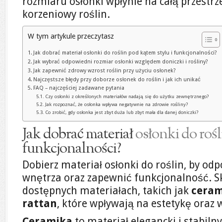
rozmiaru osłonki wpłynie na całą przestr
korzeniowy roślin.
W tym artykule przeczytasz
Jak dobrać materiał osłonki do roślin pod kątem stylu i funkcjonalności?
Jak wybrać odpowiedni rozmiar osłonki względem doniczki i rośliny?
Jak zapewnić zdrowy wzrost roślin przy użyciu osłonek?
Najczęstsze błędy przy doborze osłonek do roślin i jak ich unikać
FAQ – najczęściej zadawane pytania
Czy osłonki z określonych materiałów nadają się do użytku zewnętrznego?
Jak rozpoznać, że osłonka wpływa negatywnie na zdrowie rośliny?
Co zrobić, gdy osłonka jest zbyt duża lub zbyt mała dla danej doniczki?
Jak dobrać materiał
osłonki do rośl
funkcjonalności?
Dobierz materiał osłonki do roślin, by odp
wnętrza oraz zapewnić funkcjonalność. S
dostępnych materiałach, takich jak
ceram
rattan
, które wpływają na estetykę oraz
Ceramika
to materiał elegancki i stabiln