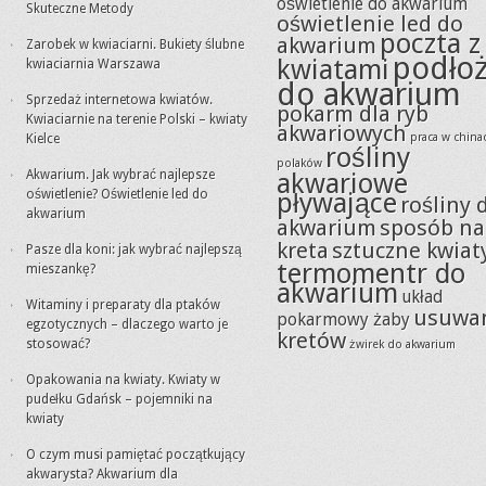
oświetlenie do akwarium
Skuteczne Metody
oświetlenie led do
poczta z
akwarium
Zarobek w kwiaciarni. Bukiety ślubne
podło
kwiatami
kwiaciarnia Warszawa
do akwarium
Sprzedaż internetowa kwiatów.
pokarm dla ryb
Kwiaciarnie na terenie Polski – kwiaty
akwariowych
praca w china
Kielce
rośliny
polaków
Akwarium. Jak wybrać najlepsze
akwariowe
oświetlenie? Oświetlenie led do
pływające
rośliny 
akwarium
akwarium
sposób na
kreta
sztuczne kwiat
Pasze dla koni: jak wybrać najlepszą
termomentr do
mieszankę?
akwarium
układ
Witaminy i preparaty dla ptaków
usuwa
pokarmowy żaby
egzotycznych – dlaczego warto je
kretów
stosować?
żwirek do akwarium
Opakowania na kwiaty. Kwiaty w
pudełku Gdańsk – pojemniki na
kwiaty
O czym musi pamiętać początkujący
akwarysta? Akwarium dla