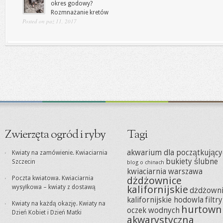
okres godowy?
Rozmnażanie kretów
Posted on paź 11, 2017
Zwierzęta ogród i ryby
Tagi
akwarium dla początkujący
Kwiaty na zamówienie. Kwiaciarnia
bukiety ślubne
Szczecin
blog o chinach
kwiaciarnia warszawa
Poczta kwiatowa. Kwiaciarnia
dżdżownice
wysyłkowa – kwiaty z dostawą
kalifornijskie
dżdżowni
kalifornijskie hodowla
filtr
Kwiaty na każdą okazję. Kwiaty na
hurtown
oczek wodnych
Dzień Kobiet i Dzień Matki
akwarystyczna