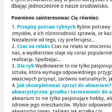
dbając jednocześnie o nasze środowisko.
Powninno zainteresować Cię również:
Przepisy potraw rybnych
Rybne potrawy 
zmysłów, a ich różnorodność sprawia, że każd
Niezależnie od tego, czy preferujesz...
Czas na relaks
Czas na relaks w otoczeniu
nas, a wędkarstwo staje się coraz popularn
realizację. Spędzając...
Dla ryb
Wędkowanie to nie tylko pasjonuj
sztuka, która wymaga odpowiedniego przygo
właściwych przynęt, zarówno naturalnych, jak
Jak skompletować sprzęt do akwarium?
akwarystyczna: grzałka i termomentr do
akwarium to nie tylko pasjonujące hobby, al
zdrowie jego mieszkańców. Wybór odpowiedn
akwarystycznego, takiego jak grzałka czy...