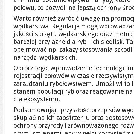
połowu, co pozwoli na lepszą ochronę śr
Warto również zwrócić uwagę na promo
wędkarstwa. Regulacje mogą wprowadzać
jakości sprzętu wędkarskiego oraz metod
bardziej przyjazne dla ryb i ich siedlisk.
obejmować np. zakazy stosowania szkodl
narzędzi wędkarskich.
Oprócz tego, wprowadzenie technologii 
rejestracji połowów w czasie rzeczywist
zarządzaniu rybołówstwem. Umożliwi to l
stanem populacji ryb oraz reagowanie na
dla ekosystemu.
Podsumowując, przyszłość przepisów wędk
skupiać na ich zaostrzeniu oraz dostoso
ochrony przyrody i zrównoważonego rozwo
z tymi zmianami, aby w pełni korzystać 