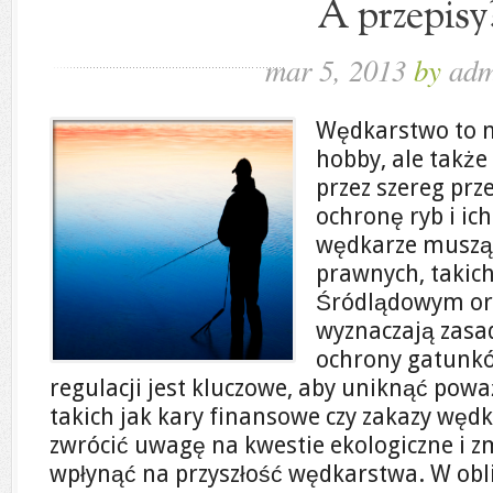
A przepisy
mar 5, 2013
by
adm
Wędkarstwo to n
hobby, ale także
przez szereg prz
ochronę ryb i ic
wędkarze muszą
prawnych, takic
Śródlądowym or
wyznaczają zasa
ochrony gatunkó
regulacji jest kluczowe, aby uniknąć pow
takich jak kary finansowe czy zakazy wę
zwrócić uwagę na kwestie ekologiczne i 
wpłynąć na przyszłość wędkarstwa. W obli