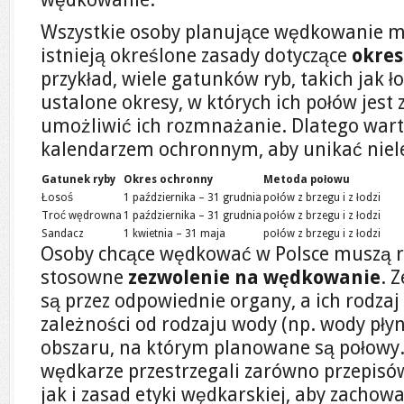
Wszystkie osoby planujące wędkowanie m
istnieją określone zasady dotyczące
okre
przykład, wiele gatunków ryb, takich jak ł
ustalone okresy, w których ich połów jest
umożliwić ich rozmnażanie. Dlatego wart
kalendarzem ochronnym, aby unikać niel
Gatunek ryby
Okres ochronny
Metoda połowu
Łosoś
1 października – 31 grudnia
połów z brzegu i z łodzi
Troć wędrowna
1 października – 31 grudnia
połów z brzegu i z łodzi
Sandacz
1 kwietnia – 31 maja
połów z brzegu i z łodzi
Osoby chcące wędkować w Polsce muszą 
stosowne
zezwolenie na wędkowanie
. 
są przez odpowiednie organy, a ich rodzaj
zależności od rodzaju wody (np. wody płyn
obszaru, na którym planowane są połowy. 
wędkarze przestrzegali zarówno przepisó
jak i zasad etyki wędkarskiej, aby zach