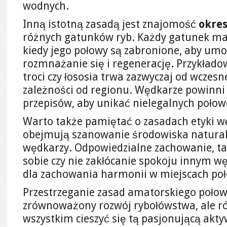
wodnych.
Inną istotną zasadą jest znajomość
okre
różnych gatunków ryb. Każdy gatunek ma 
kiedy jego połowy są zabronione, aby um
rozmnażanie się i regenerację. Przykłado
troci czy łososia trwa zazwyczaj od wczesn
zależności od regionu. Wędkarze powinni
przepisów, aby unikać nielegalnych poło
Warto także pamiętać o zasadach etyki wę
obejmują szanowanie środowiska natural
wędkarzy. Odpowiedzialne zachowanie, tak
sobie czy nie zakłócanie spokoju innym w
dla zachowania harmonii w miejscach po
Przestrzeganie zasad amatorskiego połowu
zrównoważony rozwój rybołówstwa, ale r
wszystkim cieszyć się tą pasjonującą akty