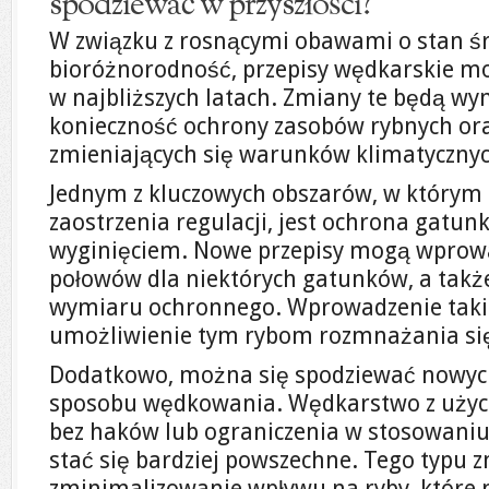
spodziewać w przyszłości?
W związku z rosnącymi obawami o stan ś
bioróżnorodność, przepisy wędkarskie mo
w najbliższych latach. Zmiany te będą w
konieczność ochrony zasobów rybnych ora
zmieniających się warunków klimatycznych
Jednym z kluczowych obszarów, w którym
zaostrzenia regulacji, jest ochrona gatu
wyginięciem. Nowe przepisy mogą wprow
połowów dla niektórych gatunków, a takż
wymiaru ochronnego. Wprowadzenie takic
umożliwienie tym rybom rozmnażania się
Dodatkowo, można się spodziewać nowych
sposobu wędkowania. Wędkarstwo z użyci
bez haków lub ograniczenia w stosowani
stać się bardziej powszechne. Tego typu 
zminimalizowanie wpływu na ryby, które 