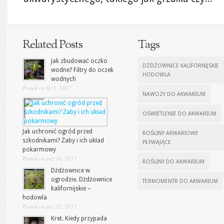
Related Posts
Tags
Jak zbudować oczko
DŻDŻOWNICE KALIFORNIJSKIE
wodne? Filtry do oczek
HODOWLA
wodnych
Posted on lis 5, 2017
NAWOZY DO AKWARIUM
OŚWIETLENIE DO AKWARIUM
Jak uchronić ogród przed
ROŚLINY AKWARIOWE
szkodnikami? Żaby i ich układ
PŁYWAJĄCE
pokarmowy
Posted on paź 30, 2017
ROŚLINY DO AKWARIUM
Dżdżownice w
ogrodzie. Dżdżownice
TERMOMENTR DO AKWARIUM
kalifornijskie –
hodowla
Posted on paź 22, 2017
Kret. Kiedy przypada