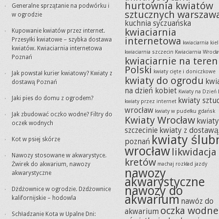
hurtownia kwiatów
Generalne sprzątanie na podwórku i
sztucznych warszaw
w ogrodzie
kuchnia syczuańska
kwiaciarnia
Kupowanie kwiatów przez internet.
internetowa
Przesyłki kwiatowe – szybka dostawa
kwiaciarnia kie
kwiatów. Kwiaciarnia internetowa
kwiaciarnia szczecin
Kwiaciarnia Wrocł
Poznań
kwiaciarnie na teren
Polski
kwiaty cięte i doniczkowe
Jak powstał kurier kwiatowy? Kwiaty z
kwiaty do ogrodu
kwi
dostawą Poznań
na dzień kobiet
Kwiaty na Dzień 
Jaki pies do domu z ogrodem?
kwiaty sztu
kwiaty przez internet
wrocław
kwiaty w pudełku gdańsk
Jak zbudować oczko wodne? Filtry do
Kwiaty Wrocław
kwiat
oczek wodnych
szczecinie
kwiaty z dostawą
kwiaty ślub
Kot w psiej skórze
poznań
wrocław
likwidacja
Nawozy stosowane w akwarystyce.
kretów
Żwirek do akwarium, nawozy
machaj rozkład jazdy
nawozy
akwarystyczne
akwarystyczne
nawozy do
Dżdżownice w ogrodzie. Dżdżownice
akwarium
kalifornijskie – hodowla
nawóz do
oczka wodne
akwarium
Schładzanie Kota w Upalne Dni: