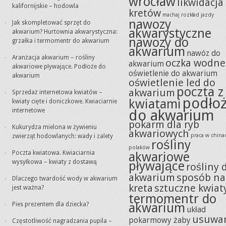
wrocław
likwidacja
kalifornijskie – hodowla
kretów
machaj rozkład jazdy
nawozy
Jak skompletować sprzęt do
akwarystyczne
akwarium? Hurtownia akwarystyczna:
nawozy do
grzałka i termomentr do akwarium
akwarium
nawóz do
Aranżacja akwarium – rośliny
oczka wodne
akwarium
akwariowe pływające. Podłoże do
oświetlenie do akwarium
akwarium
oświetlenie led do
poczta z
akwarium
Sprzedaż internetowa kwiatów –
podło
kwiatami
kwiaty cięte i doniczkowe. Kwiaciarnie
internetowe
do akwarium
pokarm dla ryb
Kukurydza mielona w żywieniu
akwariowych
praca w china
zwierząt hodowlanych: wady i zalety
rośliny
polaków
Poczta kwiatowa. Kwiaciarnia
akwariowe
wysyłkowa – kwiaty z dostawą
pływające
rośliny 
akwarium
sposób na
Dlaczego twardość wody w akwarium
kreta
sztuczne kwiat
jest ważna?
termomentr do
akwarium
Pies prezentem dla dziecka?
układ
usuwa
pokarmowy żaby
Częstotliwość nagradzania pupila –