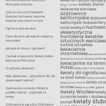
akwarium dla początkujący
Hurtownie kwiatów sztucznych
bukiety ślubne
Warszawa, Rzeszów.
blog o chinach
kwiaciarnia warszawa
Zysk na sztucznych kwiatach
dżdżownice
Rzeszów. Hurtownia, importer
kalifornijskie
dżdżowni
kwiatów sztucznych Szczecin
kalifornijskie hodowla
filtr
hurtown
oczek wodnych
Ogrów w stylu włoskim
akwarystyczna
hurtownia kwiatów
Pasze dla koni: jak wybrać najlepszą
sztucznych warszaw
mieszankę?
kuchnia syczuańska
kwiaciarnia
Jaki pies do domu z ogrodem?
internetowa
kwiaciarnia kie
Zarobek w kwiaciarni. Bukiety ślubne
kwiaciarnia szczecin
Kwiaciarnia Wrocł
kwiaciarnia Warszawa
kwiaciarnie na teren
Polski
Urządzamy akwarium…
kwiaty cięte i doniczkowe
kwiaty do ogrodu
kwi
Ryby akwariowe – jaki pokarm dla ryb
na dzień kobiet
Kwiaty na Dzień 
akwariowych wybrać?
kwiaty sztu
kwiaty przez internet
wrocław
kwiaty w pudełku gdańsk
Opakowania na kwiaty. Kwiaty w
Kwiaty Wrocław
kwiat
pudełku Gdańsk – pojemniki na
szczecinie
kwiaty z dostawą
kwiaty
kwiaty ślub
poznań
Dżdżownice w ogrodzie. Dżdżownice