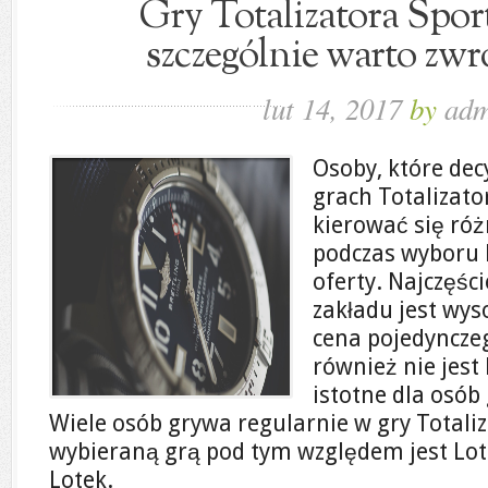
Gry Totalizatora Spor
szczególnie warto zwr
lut 14, 2017
by
adm
Osoby, które dec
grach Totalizat
kierować się ró
podczas wyboru 
oferty. Najczęś
zakładu jest wys
cena pojedyncze
również nie jest 
istotne dla osób
Wiele osób grywa regularnie w gry Totali
wybieraną grą pod tym względem jest Lott
Lotek.