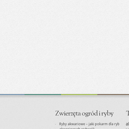
Zwierzęta ogród i ryby
T
a
Ryby akwariowe – jaki pokarm dla ryb