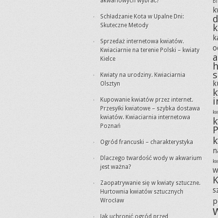
akwariowych wybrać?
bl
k
Schładzanie Kota w Upalne Dni:
d
Skuteczne Metody
k
k
Sprzedaż internetowa kwiatów.
o
Kwiaciarnie na terenie Polski – kwiaty
a
Kielce
h
s
Kwiaty na urodziny. Kwiaciarnia
k
Olsztyn
k
i
Kupowanie kwiatów przez internet.
Przesyłki kwiatowe – szybka dostawa
kw
kwiatów. Kwiaciarnia internetowa
k
Poznań
P
k
Ogród francuski – charakterystyka
n
Dlaczego twardość wody w akwarium
kw
jest ważna?
w
K
Zaopatrywanie się w kwiaty sztuczne.
s
Hurtownia kwiatów sztucznych
Wrocław
p
Jak uchronić ogród przed