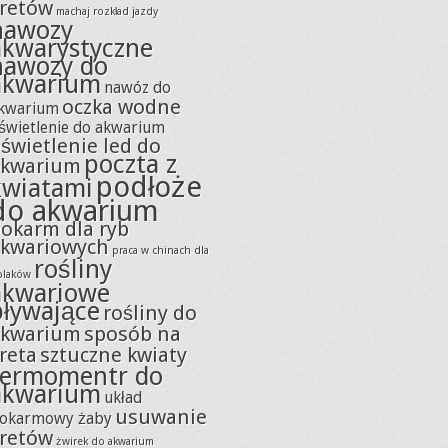
retów
machaj rozkład jazdy
nawozy
akwarystyczne
nawozy do
akwarium
nawóz do
oczka wodne
kwarium
świetlenie do akwarium
świetlenie led do
poczta z
akwarium
podłoże
kwiatami
do akwarium
okarm dla ryb
kwariowych
praca w chinach dla
rośliny
olaków
akwariowe
pływające
rośliny do
akwarium
sposób na
reta
sztuczne kwiaty
termomentr do
akwarium
układ
usuwanie
okarmowy żaby
retów
żwirek do akwarium