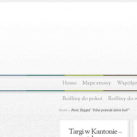
Home
Mapa strony
Współpra
Rośliny do pokoi
Rośliny do 
Home
»
Posts Tagged
"
Tybet prawda która boli"
Targi w Kantonie –