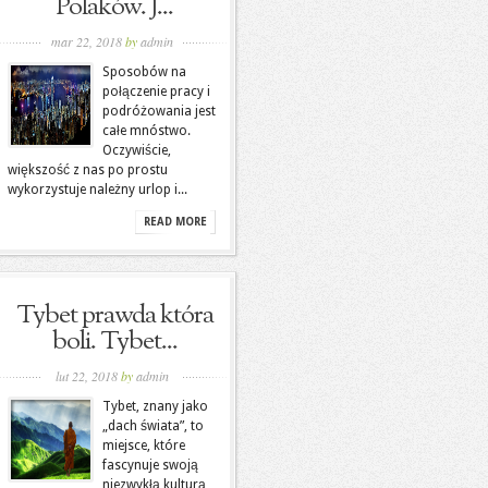
Polaków. J...
mar 22, 2018
by
admin
Sposobów na
połączenie pracy i
podróżowania jest
całe mnóstwo.
Oczywiście,
większość z nas po prostu
wykorzystuje należny urlop i...
READ MORE
Tybet prawda która
boli. Tybet...
lut 22, 2018
by
admin
Tybet, znany jako
„dach świata”, to
miejsce, które
fascynuje swoją
niezwykłą kulturą,