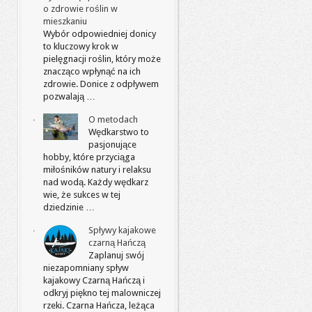
o zdrowie roślin w
mieszkaniu
Wybór odpowiedniej donicy
to kluczowy krok w
pielęgnacji roślin, który może
znacząco wpłynąć na ich
zdrowie. Donice z odpływem
pozwalają …
O metodach
Wędkarstwo to
pasjonujące
hobby, które przyciąga
miłośników natury i relaksu
nad wodą. Każdy wędkarz
wie, że sukces w tej
dziedzinie …
Spływy kajakowe
czarną Hańczą
Zaplanuj swój
niezapomniany spływ
kajakowy Czarną Hańczą i
odkryj piękno tej malowniczej
rzeki. Czarna Hańcza, leżąca