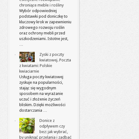
chroniące meble i rośliny
Wybór odpowiedniej
podstawki pod doniczkę to
kluczowy krok w zapewnieniu
zdrowego rozwoju roślin
oraz ochrony mebli przed
uszkodzeniami. Istotne jest,
…
Zyski z poczty
kwiatowej. Poczta
z kwiatami: Polskie
kwiaciarnie
Usługa poczty kwiatowej
zyskuje na popularności,
stając się wygodnym
sposobem na wyrażanie
uczuć i złożenie życzeń
bliskim. Dzięki możliwości
dostarczania …
Donice z
odpływem czy
bez: jak wybrać,
by uniknąć przelania i zadbać