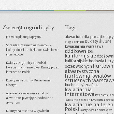
Zwierzęta ogród i ryby
Tagi
akwarium dla początkujący
Jak mieć piękną paprykę?
bukiety ślubne
blog o chinach
Sprzedaż internetowa kwiatów –
kwiaciarnia warszawa
kwiaty cięte i doniczkowe. Kwiaciarnie
dżdżownice
internetowe
kalifornijskie
dżdżowni
kalifornijskie hodowla
filtr
Kwiaty z zagranicy do Polski –
hurtown
oczek wodnych
kwiaciarnia internetowa. Kwiaty przez
akwarystyczna
internet do Polski
hurtownia kwiatów
sztucznych warszaw
Kwiaty na urodziny. Kwiaciarnia
kuchnia syczuańska
Olsztyn
kwiaciarnia
internetowa
Aranżacja akwarium – rośliny
kwiaciarnia kie
akwariowe pływające. Podłoże do
kwiaciarnia szczecin
Kwiaciarnia Wrocł
akwarium
kwiaciarnie na teren
Polski
kwiaty cięte i doniczkowe
Kukurydza mielona w żywieniu