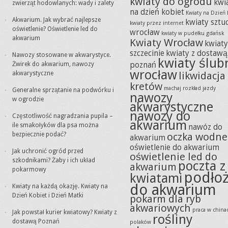
kwiaty do ogrodu
kwi
zwierząt hodowlanych: wady i zalety
na dzień kobiet
Kwiaty na Dzień 
Akwarium. Jak wybrać najlepsze
kwiaty sztu
kwiaty przez internet
oświetlenie? Oświetlenie led do
wrocław
kwiaty w pudełku gdańsk
akwarium
Kwiaty Wrocław
kwiat
szczecinie
kwiaty z dostawą
Nawozy stosowane w akwarystyce.
kwiaty ślub
Żwirek do akwarium, nawozy
poznań
wrocław
akwarystyczne
likwidacja
kretów
machaj rozkład jazdy
Generalne sprzątanie na podwórku i
nawozy
w ogrodzie
akwarystyczne
nawozy do
Częstotliwość nagradzania pupila –
akwarium
ile smakołyków dla psa można
nawóz do
bezpiecznie podać?
oczka wodne
akwarium
oświetlenie do akwarium
Jak uchronić ogród przed
oświetlenie led do
szkodnikami? Żaby i ich układ
poczta z
akwarium
pokarmowy
podło
kwiatami
do akwarium
Kwiaty na każdą okazję. Kwiaty na
Dzień Kobiet i Dzień Matki
pokarm dla ryb
akwariowych
praca w china
Jak powstał kurier kwiatowy? Kwiaty z
rośliny
dostawą Poznań
polaków