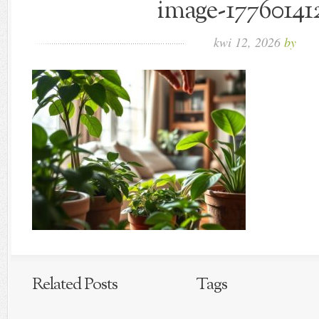
image-177601412
kwi 12, 2026
by
Related Posts
Tags