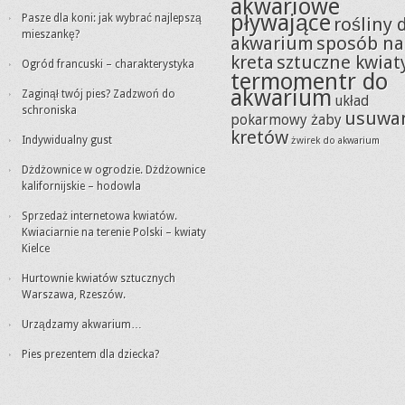
akwariowe
pływające
Pasze dla koni: jak wybrać najlepszą
rośliny 
mieszankę?
akwarium
sposób na
kreta
sztuczne kwiat
Ogród francuski – charakterystyka
termomentr do
akwarium
Zaginął twój pies? Zadzwoń do
układ
schroniska
usuwa
pokarmowy żaby
kretów
Indywidualny gust
żwirek do akwarium
Dżdżownice w ogrodzie. Dżdżownice
kalifornijskie – hodowla
Sprzedaż internetowa kwiatów.
Kwiaciarnie na terenie Polski – kwiaty
Kielce
Hurtownie kwiatów sztucznych
Warszawa, Rzeszów.
Urządzamy akwarium…
Pies prezentem dla dziecka?