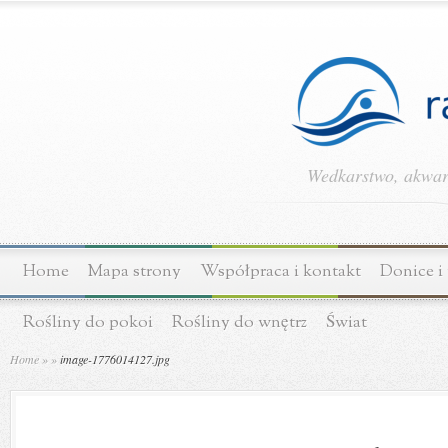
Wedkarstwo, akwary
Home
Mapa strony
Współpraca i kontakt
Donice i
Rośliny do pokoi
Rośliny do wnętrz
Świat
Home
»
»
image-1776014127.jpg