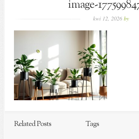
image-177599847
kwi 12, 2026
by
Related Posts
Tags