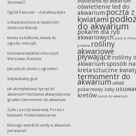
oświetlenie do akwarium
stosować?
oświetlenie led do
poczta z
akwarium
Ogród francuski – charakterystyka
podło
kwiatami
Schładzanie Kota w Upalne Dni:
do akwarium
Skuteczne Metody
pokarm dla ryb
akwariowych
Kwiaty na balkonie, kwiaty do
praca w china
rośliny
ogrodu: mieczyki.
polaków
akwariowe
Hurtownie kwiatów sztucznych
pływające
rośliny 
Warszawa, Rzeszów.
akwarium
sposób na
kreta
sztuczne kwiat
Jaki pies do domu z ogrodem?
termomentr do
Indywidualny gust
akwarium
układ
usuwa
Jak skompletować sprzęt do
pokarmowy żaby
kretów
akwarium? Hurtownia akwarystyczna:
żwirek do akwarium
grzałka i termomentr do akwarium
Zyski z poczty kwiatowej. Poczta z
kwiatami: Polskie kwiaciarnie
Dlaczego twardość wody w akwarium
jest ważna?