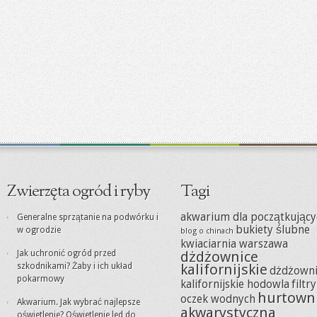
Zwierzęta ogród i ryby
Tagi
akwarium dla początkujący
Generalne sprzątanie na podwórku i
bukiety ślubne
w ogrodzie
blog o chinach
kwiaciarnia warszawa
Jak uchronić ogród przed
dżdżownice
szkodnikami? Żaby i ich układ
kalifornijskie
dżdżowni
pokarmowy
kalifornijskie hodowla
filtr
hurtown
oczek wodnych
Akwarium. Jak wybrać najlepsze
akwarystyczna
oświetlenie? Oświetlenie led do