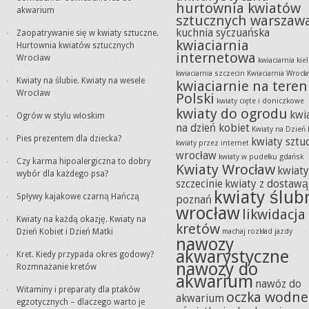
hurtownia kwiatów
akwarium
sztucznych warszaw
kuchnia syczuańska
Zaopatrywanie się w kwiaty sztuczne.
kwiaciarnia
Hurtownia kwiatów sztucznych
internetowa
Wrocław
kwiaciarnia kie
kwiaciarnia szczecin
Kwiaciarnia Wrocł
Kwiaty na ślubie. Kwiaty na wesele
kwiaciarnie na teren
Wrocław
Polski
kwiaty cięte i doniczkowe
kwiaty do ogrodu
kwi
Ogrów w stylu włoskim
na dzień kobiet
Kwiaty na Dzień 
Pies prezentem dla dziecka?
kwiaty sztu
kwiaty przez internet
wrocław
kwiaty w pudełku gdańsk
Czy karma hipoalergiczna to dobry
Kwiaty Wrocław
kwiat
wybór dla każdego psa?
szczecinie
kwiaty z dostawą
kwiaty ślub
Spływy kajakowe czarną Hańczą
poznań
wrocław
likwidacja
Kwiaty na każdą okazję. Kwiaty na
kretów
Dzień Kobiet i Dzień Matki
machaj rozkład jazdy
nawozy
akwarystyczne
Kret. Kiedy przypada okres godowy?
nawozy do
Rozmnażanie kretów
akwarium
nawóz do
Witaminy i preparaty dla ptaków
oczka wodne
akwarium
egzotycznych – dlaczego warto je