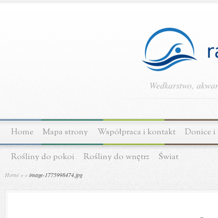
Wedkarstwo, akwary
Home
Mapa strony
Współpraca i kontakt
Donice i
Rośliny do pokoi
Rośliny do wnętrz
Świat
Home
»
»
image-1775998474.jpg