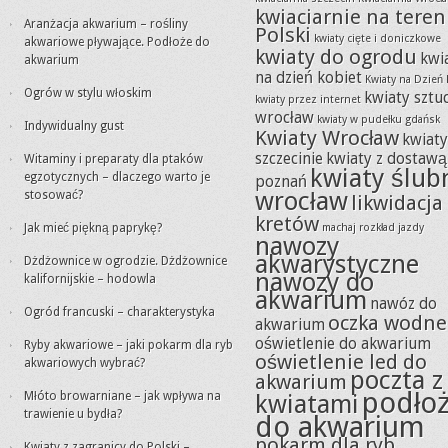
kwiaciarnie na teren
Aranżacja akwarium – rośliny
Polski
kwiaty cięte i doniczkowe
akwariowe pływające. Podłoże do
kwiaty do ogrodu
kwi
akwarium
na dzień kobiet
Kwiaty na Dzień 
Ogrów w stylu włoskim
kwiaty sztu
kwiaty przez internet
wrocław
kwiaty w pudełku gdańsk
Indywidualny gust
Kwiaty Wrocław
kwiat
szczecinie
kwiaty z dostawą
Witaminy i preparaty dla ptaków
kwiaty ślub
egzotycznych – dlaczego warto je
poznań
wrocław
stosować?
likwidacja
kretów
Jak mieć piękną paprykę?
machaj rozkład jazdy
nawozy
akwarystyczne
Dżdżownice w ogrodzie. Dżdżownice
nawozy do
kalifornijskie – hodowla
akwarium
nawóz do
Ogród francuski – charakterystyka
oczka wodne
akwarium
oświetlenie do akwarium
Ryby akwariowe – jaki pokarm dla ryb
oświetlenie led do
akwariowych wybrać?
poczta z
akwarium
podło
Młóto browarniane – jak wpływa na
kwiatami
trawienie u bydła?
do akwarium
pokarm dla ryb
Kwiaty z zagranicy do Polski –