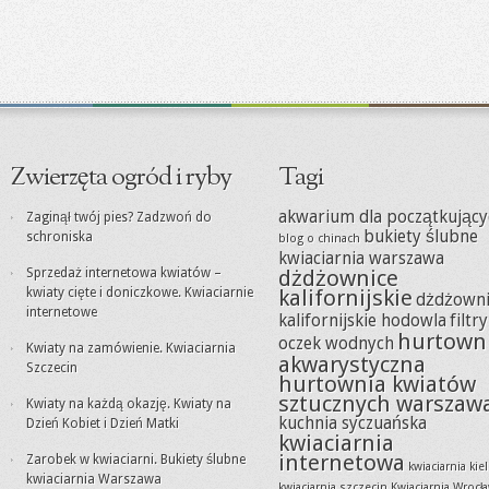
Zwierzęta ogród i ryby
Tagi
akwarium dla początkujący
Zaginął twój pies? Zadzwoń do
bukiety ślubne
schroniska
blog o chinach
kwiaciarnia warszawa
Sprzedaż internetowa kwiatów –
dżdżownice
kwiaty cięte i doniczkowe. Kwiaciarnie
kalifornijskie
dżdżowni
internetowe
kalifornijskie hodowla
filtr
hurtown
oczek wodnych
Kwiaty na zamówienie. Kwiaciarnia
akwarystyczna
Szczecin
hurtownia kwiatów
sztucznych warszaw
Kwiaty na każdą okazję. Kwiaty na
kuchnia syczuańska
Dzień Kobiet i Dzień Matki
kwiaciarnia
internetowa
Zarobek w kwiaciarni. Bukiety ślubne
kwiaciarnia kie
kwiaciarnia Warszawa
kwiaciarnia szczecin
Kwiaciarnia Wrocł