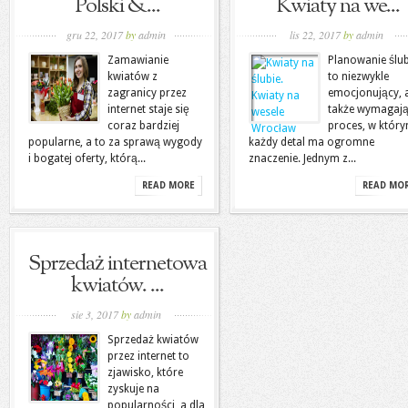
Polski &...
Kwiaty na we...
gru 22, 2017
by
admin
lis 22, 2017
by
admin
Zamawianie
Planowanie ślu
kwiatów z
to niezwykle
zagranicy przez
emocjonujący, 
internet staje się
także wymagaj
coraz bardziej
proces, w któr
popularne, a to za sprawą wygody
każdy detal ma ogromne
i bogatej oferty, którą...
znaczenie. Jednym z...
READ MORE
READ MO
Sprzedaż internetowa
kwiatów. ...
sie 3, 2017
by
admin
Sprzedaż kwiatów
przez internet to
zjawisko, które
zyskuje na
popularności, a dla