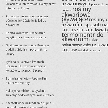
akwariowych
kwiaciarnia internetowa. Kwiaty przez
praca w china
rośliny
internet do Polski
polaków
akwariowe
Akwarium. Jak wybrać najlepsze
pływające
rośliny 
oświetlenie? Oświetlenie led do
akwarium
sposób na
akwarium
kreta
sztuczne kwiat
termomentr do
Poczta kwiatowa. Kwiaciarnia
akwarium
wysyłkowa – kwiaty z dostawą
układ
usuwa
pokarmowy żaby
Opakowania na kwiaty. Kwiaty w
kretów
pudełku Gdańsk – pojemniki na
żwirek do akwarium
kwiaty
Zysk na sztucznych kwiatach
Rzeszów. Hurtownia, importer
kwiatów sztucznych Szczecin
Schładzanie Kota w Upalne Dni:
Skuteczne Metody
Kukurydza mielona w żywieniu
zwierząt hodowlanych: wady i zalety
Częstotliwość nagradzania pupila –
ile smakołyków dla psa można