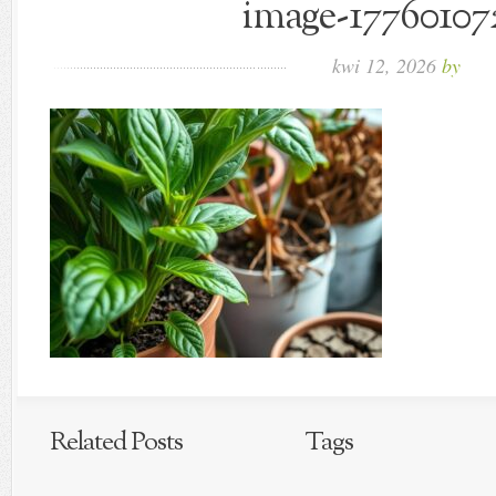
image-177601072
kwi 12, 2026
by
Related Posts
Tags