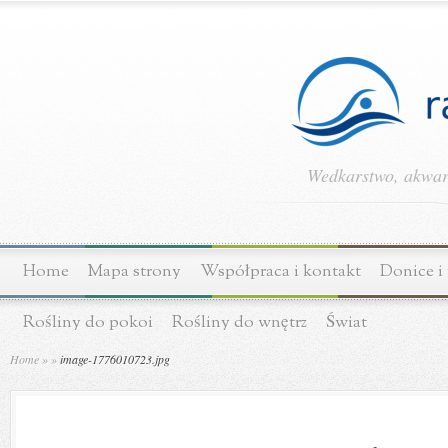
Wedkarstwo, akwary
Home
Mapa strony
Współpraca i kontakt
Donice i
Rośliny do pokoi
Rośliny do wnętrz
Świat
Home
»
»
image-1776010723.jpg