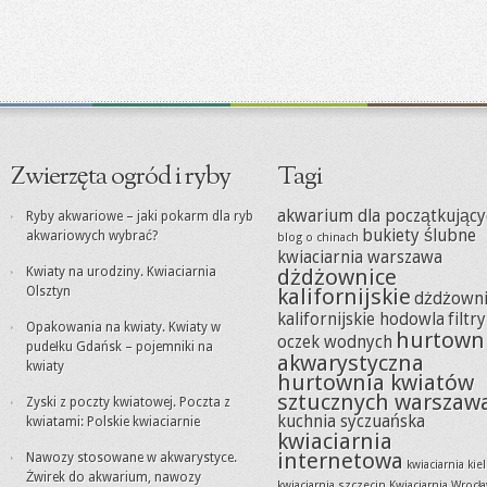
Zwierzęta ogród i ryby
Tagi
akwarium dla początkujący
Ryby akwariowe – jaki pokarm dla ryb
bukiety ślubne
akwariowych wybrać?
blog o chinach
kwiaciarnia warszawa
Kwiaty na urodziny. Kwiaciarnia
dżdżownice
Olsztyn
kalifornijskie
dżdżowni
kalifornijskie hodowla
filtr
Opakowania na kwiaty. Kwiaty w
hurtown
oczek wodnych
pudełku Gdańsk – pojemniki na
akwarystyczna
kwiaty
hurtownia kwiatów
sztucznych warszaw
Zyski z poczty kwiatowej. Poczta z
kuchnia syczuańska
kwiatami: Polskie kwiaciarnie
kwiaciarnia
internetowa
Nawozy stosowane w akwarystyce.
kwiaciarnia kie
Żwirek do akwarium, nawozy
kwiaciarnia szczecin
Kwiaciarnia Wrocł