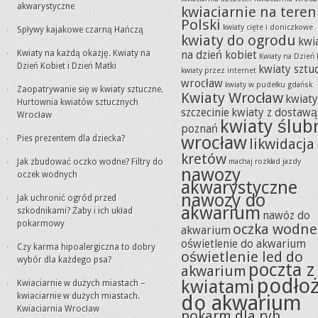
akwarystyczne
kwiaciarnie na teren
Polski
kwiaty cięte i doniczkowe
Spływy kajakowe czarną Hańczą
kwiaty do ogrodu
kwi
Kwiaty na każdą okazję. Kwiaty na
na dzień kobiet
Kwiaty na Dzień 
Dzień Kobiet i Dzień Matki
kwiaty sztu
kwiaty przez internet
wrocław
kwiaty w pudełku gdańsk
Zaopatrywanie się w kwiaty sztuczne.
Kwiaty Wrocław
kwiat
Hurtownia kwiatów sztucznych
szczecinie
kwiaty z dostawą
Wrocław
kwiaty ślub
poznań
wrocław
Pies prezentem dla dziecka?
likwidacja
kretów
Jak zbudować oczko wodne? Filtry do
machaj rozkład jazdy
nawozy
oczek wodnych
akwarystyczne
nawozy do
Jak uchronić ogród przed
akwarium
szkodnikami? Żaby i ich układ
nawóz do
pokarmowy
oczka wodne
akwarium
oświetlenie do akwarium
Czy karma hipoalergiczna to dobry
oświetlenie led do
wybór dla każdego psa?
poczta z
akwarium
podło
kwiatami
Kwiaciarnie w dużych miastach –
kwiaciarnie w dużych miastach.
do akwarium
Kwiaciarnia Wrocław
pokarm dla ryb