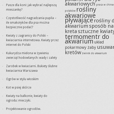
akwariowych
praca w china
Pasze dla koni: jak wybrać najlepszą
rośliny
mieszankę?
polaków
akwariowe
Częstotliwość nagradzania pupila –
pływające
rośliny 
ile smakołyków dla psa można
akwarium
sposób na
bezpiecznie podać?
kreta
sztuczne kwiat
termomentr do
Kwiaty z zagranicy do Polski –
akwarium
kwiaciarnia internetowa. Kwiaty przez
układ
internet do Polski
usuwa
pokarmowy żaby
kretów
Kukurydza mielona w żywieniu
żwirek do akwarium
zwierząt hodowlanych: wady i zalety
Zarobek w kwiaciarni. Bukiety ślubne
kwiaciarnia Warszawa
Ogrów w stylu włoskim
Kot w psiej skórze
Kwiaty na balkonie, kwiaty do
ogrodu: mieczyki.
Projektowanie ogrodów.