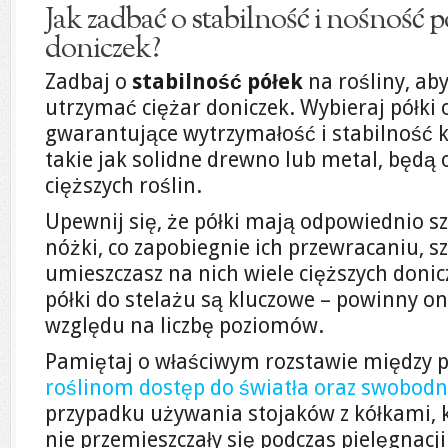
Jak zadbać o stabilność i nośność p
doniczek?
Zadbaj o
stabilność półek
na rośliny, ab
utrzymać ciężar doniczek. Wybieraj półki
gwarantujące wytrzymałość i stabilność ko
takie jak solidne drewno lub metal, będą
cięższych roślin.
Upewnij się, że półki mają odpowiednio s
nóżki, co zapobiegnie ich przewracaniu, s
umieszczasz na nich wiele cięższych don
półki do stelażu są kluczowe – powinny o
względu na liczbę poziomów.
Pamiętaj o właściwym rozstawie między p
roślinom dostęp do światła oraz swobodn
przypadku używania stojaków z kółkami, ko
nie przemieszczały się podczas pielęgnacji