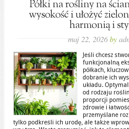
Półki na rośliny na ścia
wysokość i ułożyć zielon
harmonią i st
maj 22, 2026
by
ad
Jeśli chcesz stwo
funkcjonalną eks
półkach, kluczow
dobranie ich wy
układu. Optymal
od rodzaju roślin
proporcji pomies
zdrowie i łatwoś
przemyślane rozm
tylko podkreśli ich urodę, ale także wpr