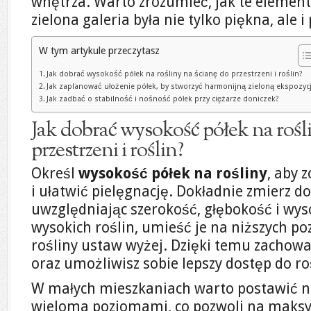
wnętrza. Warto zrozumieć, jak te element
zielona galeria była nie tylko piękna, ale i
W tym artykule przeczytasz
Jak dobrać wysokość półek na rośliny na ścianę do przestrzeni i roślin?
Jak zaplanować ułożenie półek, by stworzyć harmonijną zieloną ekspozyc
Jak zadbać o stabilność i nośność półek przy ciężarze doniczek?
Jak dobrać wysokość półek na rośl
przestrzeni i roślin?
Określ
wysokość półek na rośliny
, aby 
i ułatwić pielęgnację. Dokładnie zmierz d
uwzględniając szerokość, głębokość i wy
wysokich roślin, umieść je na niższych p
rośliny ustaw wyżej. Dzięki temu zachow
oraz umożliwisz sobie lepszy dostęp do roś
W małych mieszkaniach warto postawić n
wieloma poziomami, co pozwoli na maks