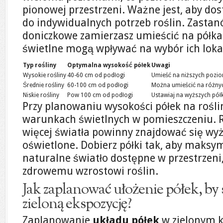
pionowej przestrzeni. Ważne jest, aby d
do indywidualnych potrzeb roślin. Zastanó
doniczkowe zamierzasz umieścić na półk
świetlne mogą wpływać na wybór ich lokal
Typ rośliny
Optymalna wysokość półek
Uwagi
Wysokie rośliny
40-60 cm od podłogi
Umieść na niższych pozi
Średnie rośliny
60-100 cm od podłogi
Można umieścić na różn
Niskie rośliny
Pow 100 cm od podłogi
Ustawiaj na wyższych pół
Przy planowaniu wysokości półek na rośli
warunkach świetlnych w pomieszczeniu. 
więcej światła powinny znajdować się wyżej
oświetlone. Dobierz półki tak, aby maksy
naturalne światło dostępne w przestrzeni,
zdrowemu wzrostowi roślin.
Jak zaplanować ułożenie półek, by
zieloną ekspozycję?
Zaplanowanie
układu półek
w zielonym k