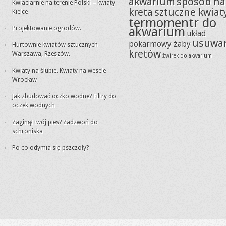
akwarium
sposób na
Kwiaciarnie na terenie Polski – kwiaty
kreta
sztuczne kwiat
Kielce
termomentr do
akwarium
Projektowanie ogrodów.
układ
usuwa
pokarmowy żaby
Hurtownie kwiatów sztucznych
kretów
Warszawa, Rzeszów.
żwirek do akwarium
Kwiaty na ślubie. Kwiaty na wesele
Wrocław
Jak zbudować oczko wodne? Filtry do
oczek wodnych
Zaginął twój pies? Zadzwoń do
schroniska
Po co odymia się pszczoły?