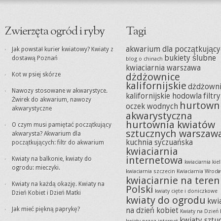
Zwierzęta ogród i ryby
Tagi
akwarium dla początkujący
Jak powstał kurier kwiatowy? Kwiaty z
bukiety ślubne
dostawą Poznań
blog o chinach
kwiaciarnia warszawa
Kot w psiej skórze
dżdżownice
kalifornijskie
dżdżowni
Nawozy stosowane w akwarystyce.
kalifornijskie hodowla
filtr
Żwirek do akwarium, nawozy
hurtown
oczek wodnych
akwarystyczne
akwarystyczna
hurtownia kwiatów
O czym musi pamiętać początkujący
sztucznych warszaw
akwarysta? Akwarium dla
kuchnia syczuańska
początkujących: filtr do akwarium
kwiaciarnia
internetowa
Kwiaty na balkonie, kwiaty do
kwiaciarnia kie
ogrodu: mieczyki.
kwiaciarnia szczecin
Kwiaciarnia Wrocł
kwiaciarnie na teren
Kwiaty na każdą okazję. Kwiaty na
Polski
kwiaty cięte i doniczkowe
Dzień Kobiet i Dzień Matki
kwiaty do ogrodu
kwi
Jak mieć piękną paprykę?
na dzień kobiet
Kwiaty na Dzień 
kwiaty sztu