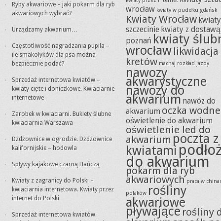
kwiaty przez internet
Ryby akwariowe – jaki pokarm dla ryb
wrocław
kwiaty w pudełku gdańsk
akwariowych wybrać?
Kwiaty Wrocław
kwiat
szczecinie
kwiaty z dostawą
Urządzamy akwarium…
kwiaty ślub
poznań
Częstotliwość nagradzania pupila –
wrocław
likwidacja
ile smakołyków dla psa można
kretów
bezpiecznie podać?
machaj rozkład jazdy
nawozy
akwarystyczne
Sprzedaż internetowa kwiatów –
nawozy do
kwiaty cięte i doniczkowe. Kwiaciarnie
akwarium
internetowe
nawóz do
oczka wodne
akwarium
Zarobek w kwiaciarni. Bukiety ślubne
oświetlenie do akwarium
kwiaciarnia Warszawa
oświetlenie led do
poczta z
akwarium
Dżdżownice w ogrodzie. Dżdżownice
podło
kwiatami
kalifornijskie – hodowla
do akwarium
Spływy kajakowe czarną Hańczą
pokarm dla ryb
akwariowych
Kwiaty z zagranicy do Polski –
praca w china
rośliny
kwiaciarnia internetowa. Kwiaty przez
polaków
internet do Polski
akwariowe
pływające
rośliny 
Sprzedaż internetowa kwiatów.