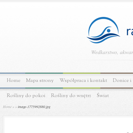
Wedkarstwo, akwary
Home
Mapa strony
Współpraca i kontakt
Donice i
Rośliny do pokoi
Rośliny do wnętrz
Świat
Home
»
»
image-1775992880.jpg