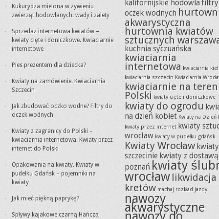
kalifornijskie hodowla
filtr
Kukurydza mielona w żywieniu
hurtown
oczek wodnych
zwierząt hodowlanych: wady i zalety
akwarystyczna
hurtownia kwiatów
Sprzedaż internetowa kwiatów –
sztucznych warszaw
kwiaty cięte i doniczkowe. Kwiaciarnie
kuchnia syczuańska
internetowe
kwiaciarnia
internetowa
Pies prezentem dla dziecka?
kwiaciarnia kie
kwiaciarnia szczecin
Kwiaciarnia Wrocł
Kwiaty na zamówienie. Kwiaciarnia
kwiaciarnie na teren
Szczecin
Polski
kwiaty cięte i doniczkowe
kwiaty do ogrodu
Jak zbudować oczko wodne? Filtry do
kwi
oczek wodnych
na dzień kobiet
Kwiaty na Dzień 
kwiaty sztu
kwiaty przez internet
Kwiaty z zagranicy do Polski –
wrocław
kwiaty w pudełku gdańsk
kwiaciarnia internetowa. Kwiaty przez
Kwiaty Wrocław
kwiat
internet do Polski
szczecinie
kwiaty z dostawą
kwiaty ślub
Opakowania na kwiaty. Kwiaty w
poznań
wrocław
pudełku Gdańsk – pojemniki na
likwidacja
kwiaty
kretów
machaj rozkład jazdy
nawozy
Jak mieć piękną paprykę?
akwarystyczne
nawozy do
Spływy kajakowe czarną Hańczą