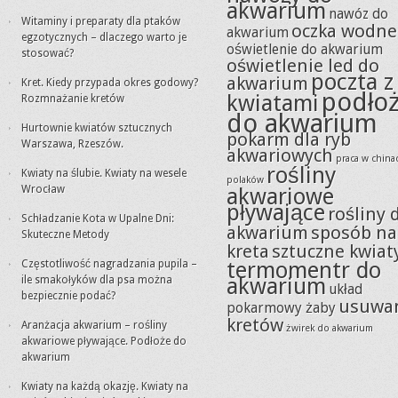
akwarium
nawóz do
Witaminy i preparaty dla ptaków
oczka wodne
akwarium
egzotycznych – dlaczego warto je
oświetlenie do akwarium
stosować?
oświetlenie led do
poczta z
akwarium
Kret. Kiedy przypada okres godowy?
podło
kwiatami
Rozmnażanie kretów
do akwarium
Hurtownie kwiatów sztucznych
pokarm dla ryb
Warszawa, Rzeszów.
akwariowych
praca w china
rośliny
Kwiaty na ślubie. Kwiaty na wesele
polaków
Wrocław
akwariowe
pływające
rośliny 
Schładzanie Kota w Upalne Dni:
akwarium
sposób na
Skuteczne Metody
kreta
sztuczne kwiat
termomentr do
Częstotliwość nagradzania pupila –
akwarium
ile smakołyków dla psa można
układ
bezpiecznie podać?
usuwa
pokarmowy żaby
kretów
Aranżacja akwarium – rośliny
żwirek do akwarium
akwariowe pływające. Podłoże do
akwarium
Kwiaty na każdą okazję. Kwiaty na