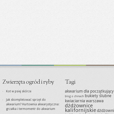
Zwierzęta ogród i ryby
Tagi
akwarium dla początkujący
Kot w psiej skórze
bukiety ślubne
blog o chinach
Jak skompletować sprzęt do
kwiaciarnia warszawa
akwarium? Hurtownia akwarystyczna:
dżdżownice
grzałka i termomentr do akwarium
kalifornijskie
dżdżowni