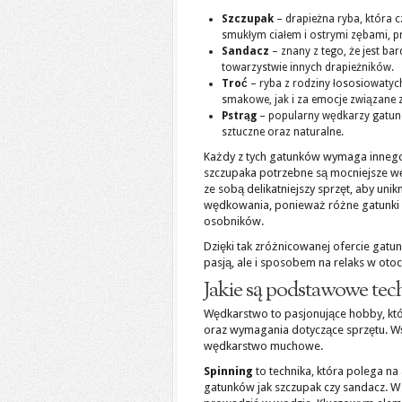
Szczupak
– drapieżna ryba, która c
smukłym ciałem i ostrymi zębami, p
Sandacz
– znany z tego, że jest ba
towarzystwie innych drapieżników.
Troć
– ryba z rodziny łososiowatych
smakowe, jak i za emocje związane z
Pstrąg
– popularny wędkarzy gatunek
sztuczne oraz naturalne.
Każdy z tych gatunków wymaga innego 
szczupaka potrzebne są mocniejsze wę
ze sobą delikatniejszy sprzęt, aby uni
wędkowania, ponieważ różne gatunki 
osobników.
Dzięki tak zróżnicowanej ofercie gatu
pasją, ale i sposobem na relaks w otoc
Jakie są podstawowe tec
Wędkarstwo to pasjonujące hobby, któ
oraz wymagania dotyczące sprzętu. Wś
wędkarstwo muchowe.
Spinning
to technika, która polega n
gatunków jak szczupak czy sandacz. W t