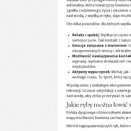
adrenaliny, które towarzyszy łowieniu 
zgiełku codziennego życia i cieszenie
nad wodą, z wędką w ręku, daje możl
Oto kilka powodów, dla których wędka
Relaks i spokój
: Wędkarze często 
samopoczucie. Taki kontakt z naturą 
Emocje związane z łowieniem
: 
niezapomnianych emocji i adrenaliny.
Możliwość nawiązywania konta
wyprawy, wymiana doświadczeń i te
międzyludzkie.
Aktywny wypoczynek
: Michał, ja
wolnego czasu. To sport, który łączy 
W połączeniu z unikalnym ekosystemem,
rekreacji. Uczucie satysfakcji z udane
nad wodę, aby znów przeżywać te sa
Jakie ryby można łowić 
Polska dysponuje różnorodnymi akwe
mają możliwość łowienia zarówno w rze
Wśród najpopularniejszych ryb, które 