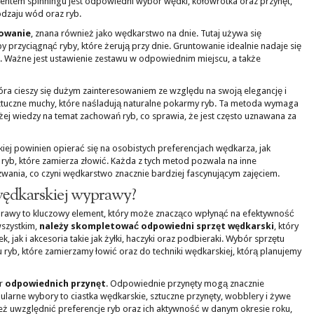
ntem spinningu jest odpowiedni wybór wędki, kołowrotka oraz przynęt,
dzaju wód oraz ryb.
owanie
, znana również jako wędkarstwo na dnie. Tutaj używa się
y przyciągnąć ryby, które żerują przy dnie. Gruntowanie idealnie nadaje się
um. Ważne jest ustawienie zestawu w odpowiednim miejscu, a także
tóra cieszy się dużym zainteresowaniem ze względu na swoją elegancję i
ztuczne muchy, które naśladują naturalne pokarmy ryb. Ta metoda wymaga
użej wiedzy na temat zachowań ryb, co sprawia, że jest często uznawana za
ej powinien opierać się na osobistych preferencjach wędkarza, jak
 ryb, które zamierza złowić. Każda z tych metod pozwala na inne
wania, co czyni wędkarstwo znacznie bardziej fascynującym zajęciem.
 wędkarskiej wyprawy?
prawy to kluczowy element, który może znacząco wpłynąć na efektywność
wszystkim,
należy skompletować odpowiedni sprzęt wędkarski
, który
jak i akcesoria takie jak żyłki, haczyki oraz podbieraki. Wybór sprzętu
yb, które zamierzamy łowić oraz do techniki wędkarskiej, którą planujemy
ór
odpowiednich przynęt
. Odpowiednie przynęty mogą znacznie
ularne wybory to ciastka wędkarskie, sztuczne przynęty, wobblery i żywe
nież uwzględnić preferencje ryb oraz ich aktywność w danym okresie roku,