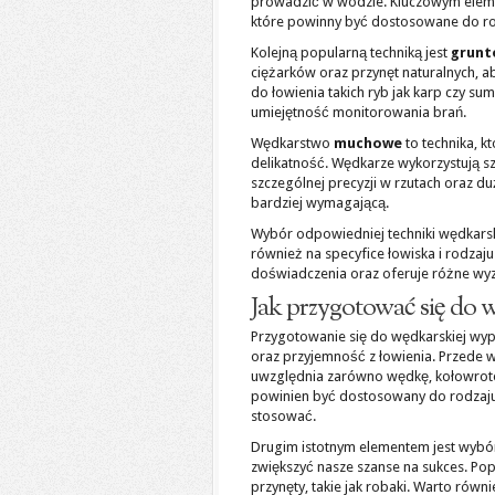
prowadzić w wodzie. Kluczowym eleme
które powinny być dostosowane do ro
Kolejną popularną techniką jest
grunt
ciężarków oraz przynęt naturalnych, ab
do łowienia takich ryb jak karp czy s
umiejętność monitorowania brań.
Wędkarstwo
muchowe
to technika, k
delikatność. Wędkarze wykorzystują s
szczególnej precyzji w rzutach oraz d
bardziej wymagającą.
Wybór odpowiedniej techniki wędkarski
również na specyfice łowiska i rodzaju
doświadczenia oraz oferuje różne wyz
Jak przygotować się do
Przygotowanie się do wędkarskiej wy
oraz przyjemność z łowienia. Przede 
uwzględnia zarówno wędkę, kołowrotek, 
powinien być dostosowany do rodzaju r
stosować.
Drugim istotnym elementem jest wyb
zwiększyć nasze szanse na sukces. Pop
przynęty, takie jak robaki. Warto rów