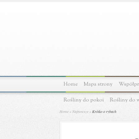
Home
Mapa strony
Współpra
Rośliny do pokoi
Rośliny do 
Home
»
Najnowsze
»
Krótko o rybach