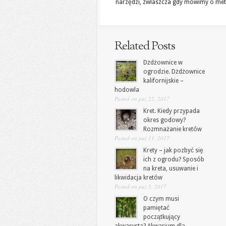
narzędzi, zwłaszcza gdy mówimy o met
Related Posts
Dżdżownice w
ogrodzie. Dżdżownice
kalifornijskie –
hodowla
Posted on paź 22, 2017
Kret. Kiedy przypada
okres godowy?
Rozmnażanie kretów
Posted on paź 11, 2017
Krety – jak pozbyć się
ich z ogrodu? Sposób
na kreta, usuwanie i
likwidacja kretów
Posted on paź 5, 2017
O czym musi
pamiętać
początkujący