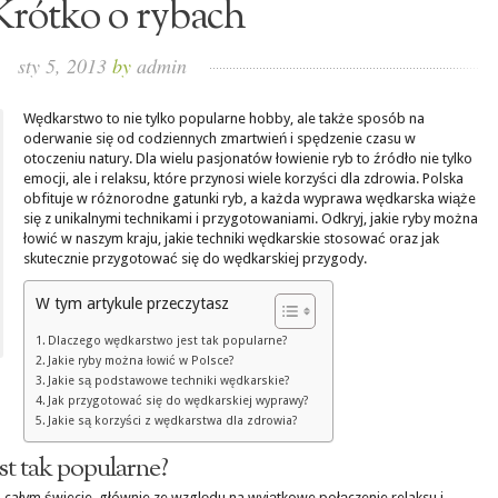
Krótko o rybach
sty 5, 2013
by
admin
Wędkarstwo to nie tylko popularne hobby, ale także sposób na
oderwanie się od codziennych zmartwień i spędzenie czasu w
otoczeniu natury. Dla wielu pasjonatów łowienie ryb to źródło nie tylko
emocji, ale i relaksu, które przynosi wiele korzyści dla zdrowia. Polska
obfituje w różnorodne gatunki ryb, a każda wyprawa wędkarska wiąże
się z unikalnymi technikami i przygotowaniami. Odkryj, jakie ryby można
łowić w naszym kraju, jakie techniki wędkarskie stosować oraz jak
skutecznie przygotować się do wędkarskiej przygody.
W tym artykule przeczytasz
Dlaczego wędkarstwo jest tak popularne?
Jakie ryby można łowić w Polsce?
Jakie są podstawowe techniki wędkarskie?
Jak przygotować się do wędkarskiej wyprawy?
Jakie są korzyści z wędkarstwa dla zdrowia?
t tak popularne?
 całym świecie, głównie ze względu na wyjątkowe połączenie relaksu i