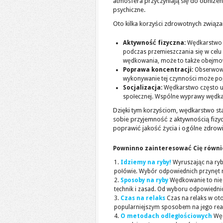
atmosfera przyczyniają się do obniże
psychiczne.
Oto kilka korzyści zdrowotnych związ
Aktywność fizyczna:
Wędkarstwo z
podczas przemieszczania się w celu 
wędkowania, może to także obejmowa
Poprawa koncentracji:
Obserwowan
wykonywanie tej czynności może popr
Socjalizacja:
Wędkarstwo często upr
społecznej. Wspólne wyprawy wędkar
Dzięki tym korzyściom, wędkarstwo st
sobie przyjemność z aktywnością fizy
poprawić jakość życia i ogólne zdrowi
Powninno zainteresować Cię równi
Idziemy na ryby!
Wyruszając na ryb
połówie. Wybór odpowiednich przynęt 
Sposoby na ryby
Wędkowanie to nie 
technik i zasad. Od wyboru odpowiednic
Czas na relaks
Czas na relaks w oto
popularniejszym sposobem na jego reali
O metodach odległościowych
Węd