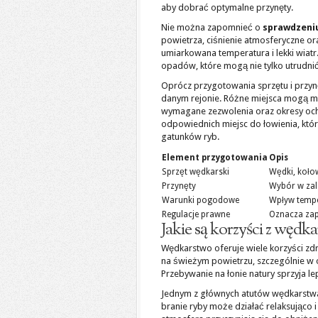
aby dobrać optymalne przynęty.
Nie można zapomnieć o
sprawdzeni
powietrza, ciśnienie atmosferyczne or
umiarkowana temperatura i lekki wiatr
opadów, które mogą nie tylko utrudnić
Oprócz przygotowania sprzętu i przynę
danym rejonie. Różne miejsca mogą mi
wymagane zezwolenia oraz okresy oc
odpowiednich miejsc do łowienia, któ
gatunków ryb.
Element przygotowania
Opis
Sprzęt wędkarski
Wędki, kołowr
Przynęty
Wybór w zale
Warunki pogodowe
Wpływ tempe
Regulacje prawne
Oznacza zap
Jakie są korzyści z wędk
Wędkarstwo oferuje wiele korzyści zdr
na świeżym powietrzu, szczególnie w o
Przebywanie na łonie natury sprzyja l
Jednym z głównych atutów wędkarstwa 
branie ryby może działać relaksująco 