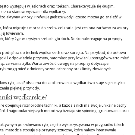
zęsto występuje w jeziorach oraz rzekach. Charakteryzuje się długim,
rzez co stanowi wyzwanie dla wędkarzy.
rdzo aktywny w nocy. Preferuje głębsze wody i często można go znaleźć w
, która migruje z morza do rzek w celu tarła. Jest ceniona zarówno za walory
 jej łowieniem.
, który żyje w czystych rzekach górskich. Doskonale reaguje na przynęty
podejścia do technik wędkarskich oraz sprzętu. Na przykład, do połowu
dki i odpowiednie przynęty, natomiast przy łowieniu pstrągów warto mieć
knąć zerwania żyłki. Warto zwrócić uwagę na przepisy dotyczące
ryb mogą mieć odmienny sezon ochronny oraz limity złowionych
nków ryb, jaką Polska ma do zaoferowania, wędkarstwo staje się nie tylko
zeniu pięknej przyrody.
hniki wędkarskie?
re obejmuje różnorodne techniki, a każda z nich ma swoje unikalne cechy
ród najpopularniejszych metod wyróżniają się spinning, gruntowanie oraz
a aktywnym poszukiwaniu ryb, często wykorzystywana w przypadku takich
ej metodzie stosuje się przynęty sztuczne, które należy intensywnie