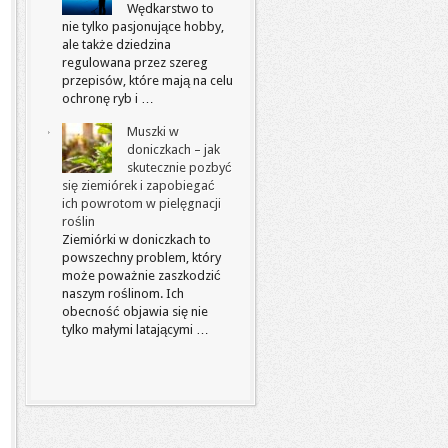
Wędkarstwo to
nie tylko pasjonujące hobby,
ale także dziedzina
regulowana przez szereg
przepisów, które mają na celu
ochronę ryb i …
Muszki w
doniczkach – jak
skutecznie pozbyć
się ziemiórek i zapobiegać
ich powrotom w pielęgnacji
roślin
Ziemiórki w doniczkach to
powszechny problem, który
może poważnie zaszkodzić
naszym roślinom. Ich
obecność objawia się nie
tylko małymi latającymi …