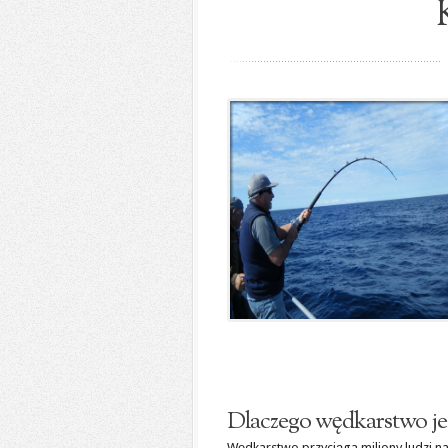
Dlaczego wędkarstwo jes
Wędkarstwo przyciąga miliony ludzi na