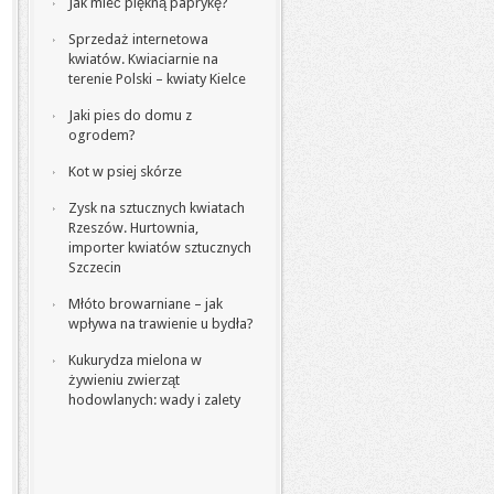
Jak mieć piękną paprykę?
Sprzedaż internetowa
kwiatów. Kwiaciarnie na
terenie Polski – kwiaty Kielce
Jaki pies do domu z
ogrodem?
Kot w psiej skórze
Zysk na sztucznych kwiatach
Rzeszów. Hurtownia,
importer kwiatów sztucznych
Szczecin
Młóto browarniane – jak
wpływa na trawienie u bydła?
Kukurydza mielona w
żywieniu zwierząt
hodowlanych: wady i zalety