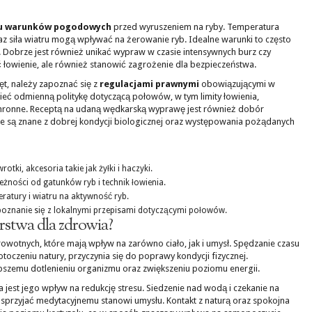
u warunków pogodowych
przed wyruszeniem na ryby. Temperatura
az siła wiatru mogą wpływać na żerowanie ryb. Idealne warunki to często
. Dobrze jest również unikać wypraw w czasie intensywnych burz czy
 łowienie, ale również stanowić zagrożenie dla bezpieczeństwa.
t, należy zapoznać się z
regulacjami prawnymi
obowiązującymi w
eć odmienną politykę dotyczącą połowów, w tym limity łowienia,
hronne. Receptą na udaną wędkarską wyprawę jest również dobór
re są znane z dobrej kondycji biologicznej oraz występowania pożądanych
otki, akcesoria takie jak żyłki i haczyki.
żności od gatunków ryb i technik łowienia.
ratury i wiatru na aktywność ryb.
oznanie się z lokalnymi przepisami dotyczącymi połowów.
arstwa dla zdrowia?
owotnych, które mają wpływ na zarówno ciało, jak i umysł. Spędzanie czasu
toczeniu natury, przyczynia się do poprawy kondycji fizycznej.
epszemu dotlenieniu organizmu oraz zwiększeniu poziomu energii.
jest jego wpływ na redukcję stresu. Siedzenie nad wodą i czekanie na
i sprzyjać medytacyjnemu stanowi umysłu. Kontakt z naturą oraz spokojna