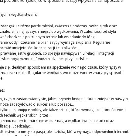
nia poziomu kortyzolu, co w sposób znaczący wpływa na samopoczucie
anych z wędkarstwem:
aangażuje różne partie mięśni, zwłaszcza podczas łowienia ryb oraz
znalezienia najlepszych miejsc do wędkowania. W zależności od stylu
ć chodzenie po trudnym terenie lub wsiadanie do łódki.
ie wody i czekanie na branie ryby wymaga skupienia. Regularne
awić umiejętności koncentracji i cierpliwości.
awiane jest w grupach, co sprzyja nawiązywaniu relacji i integracji
skie mogą wzmocnić więzi rodzinne i przyjacielskie.
aje się idealnym sposobem na spędzenie wolnego czasu, który łączy w
czną oraz relaks. Regularne wędkarstwo może więc w znaczący sposób
e.
eż:
y, często zastanawiamy się, jakie przynęty będą najskuteczniejsze w naszym
może zadecydować o sukcesie lub porażce...
tylko pasjonujące hobby, ale także sztuka, która wymaga znajomości wielu
h technik wędkarskich, przez...
czeniu natury to marzenie wielu z nas, a wędkarstwo staje się coraz
zację. Spędzając...
karstwo to nie tylko pasja, ale i sztuka, która wymaga odpowiednich technik i