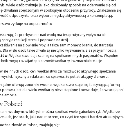
ryb. Wiele osób traktuje je jako doskonały sposób na oderwanie się od
 się chwilami spędzonymi w spokojnym otoczeniu przyrody. Znalezienie się
iwość odpoczynku oraz wyboru między aktywnością a kontemplacją.
rstwo zyskuje na popularności:
wskazują, że przebywanie nad wodą ma terapeutyczny wpływ na ich
sprzyja redukcji stresu i poprawia nastrój.
Oczekiwanie na złowienie ryby, a także sam moment brania, dostarczają
 Dla wielu osób takie chwile są nie tylko wyzwaniem, ale i przyjemnością.
któw
: Wędkarstwo daje szansę na spotkanie innych pasjonatów. Wspólne
chnik mogą rozwijać społeczność wędkarzy i wzmacniać relacje
k i wiele innych osób, ceni wędkarstwo za możliwość aktywnego spędzania
wysiłek fizyczny z relaksem, co sprawia, że jest atrakcyjny dla wielu.
 jakie oferują zbiorniki wodne, wędkarstwo staje się fascynującą formą
go połowu jest dla wielu wędkarzy niezastąpione i powoduje, że wracają oni
me emocje.
w Polsce?
nami wodnymi, w których można spotkać wiele gatunków ryb. Wędkarze
kach, jeziorach, jak i nad morzem, co czyni ten sport bardzo atrakcyjnym.
można złowić w Polsce, znajdują się: