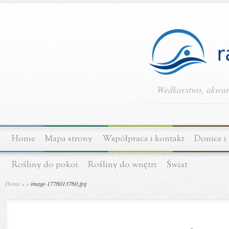
Wedkarstwo, akwary
Home
Mapa strony
Współpraca i kontakt
Donice i
Rośliny do pokoi
Rośliny do wnętrz
Świat
Home
»
»
image-1776013760.jpg