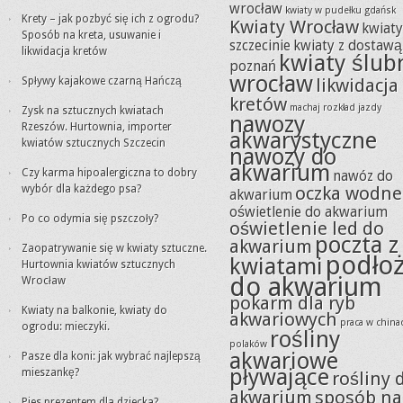
wrocław
kwiaty w pudełku gdańsk
Krety – jak pozbyć się ich z ogrodu?
Kwiaty Wrocław
kwiat
Sposób na kreta, usuwanie i
szczecinie
kwiaty z dostawą
likwidacja kretów
kwiaty ślub
poznań
wrocław
Spływy kajakowe czarną Hańczą
likwidacja
kretów
machaj rozkład jazdy
Zysk na sztucznych kwiatach
nawozy
Rzeszów. Hurtownia, importer
akwarystyczne
kwiatów sztucznych Szczecin
nawozy do
akwarium
Czy karma hipoalergiczna to dobry
nawóz do
wybór dla każdego psa?
oczka wodne
akwarium
oświetlenie do akwarium
Po co odymia się pszczoły?
oświetlenie led do
poczta z
akwarium
Zaopatrywanie się w kwiaty sztuczne.
podło
kwiatami
Hurtownia kwiatów sztucznych
do akwarium
Wrocław
pokarm dla ryb
Kwiaty na balkonie, kwiaty do
akwariowych
praca w china
ogrodu: mieczyki.
rośliny
polaków
akwariowe
Pasze dla koni: jak wybrać najlepszą
pływające
mieszankę?
rośliny 
akwarium
sposób na
Pies prezentem dla dziecka?