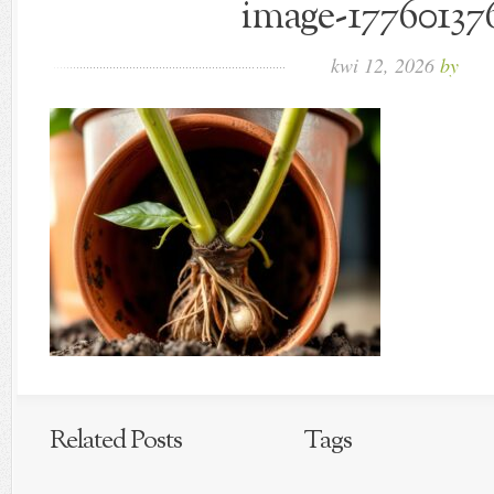
image-177601376
kwi 12, 2026
by
Related Posts
Tags