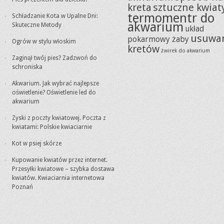
kreta
sztuczne kwiat
termomentr do
Schładzanie Kota w Upalne Dni:
akwarium
Skuteczne Metody
układ
usuwa
pokarmowy żaby
Ogrów w stylu włoskim
kretów
żwirek do akwarium
Zaginął twój pies? Zadzwoń do
schroniska
Akwarium. Jak wybrać najlepsze
oświetlenie? Oświetlenie led do
akwarium
Zyski z poczty kwiatowej. Poczta z
kwiatami: Polskie kwiaciarnie
Kot w psiej skórze
Kupowanie kwiatów przez internet.
Przesyłki kwiatowe – szybka dostawa
kwiatów. Kwiaciarnia internetowa
Poznań