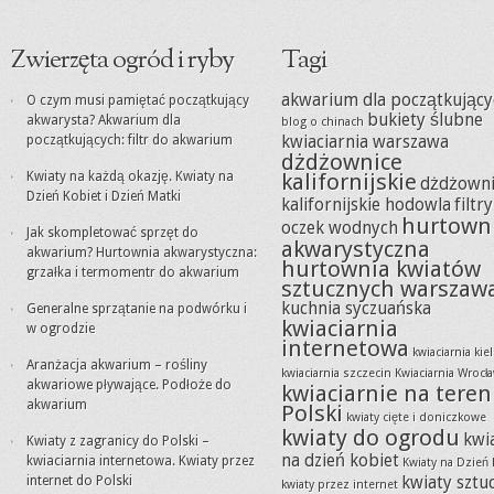
Zwierzęta ogród i ryby
Tagi
akwarium dla początkujący
O czym musi pamiętać początkujący
bukiety ślubne
akwarysta? Akwarium dla
blog o chinach
początkujących: filtr do akwarium
kwiaciarnia warszawa
dżdżownice
Kwiaty na każdą okazję. Kwiaty na
kalifornijskie
dżdżowni
Dzień Kobiet i Dzień Matki
kalifornijskie hodowla
filtr
hurtown
oczek wodnych
Jak skompletować sprzęt do
akwarystyczna
akwarium? Hurtownia akwarystyczna:
hurtownia kwiatów
grzałka i termomentr do akwarium
sztucznych warszaw
kuchnia syczuańska
Generalne sprzątanie na podwórku i
kwiaciarnia
w ogrodzie
internetowa
kwiaciarnia kie
Aranżacja akwarium – rośliny
kwiaciarnia szczecin
Kwiaciarnia Wrocł
akwariowe pływające. Podłoże do
kwiaciarnie na teren
akwarium
Polski
kwiaty cięte i doniczkowe
kwiaty do ogrodu
kwi
Kwiaty z zagranicy do Polski –
na dzień kobiet
kwiaciarnia internetowa. Kwiaty przez
Kwiaty na Dzień 
internet do Polski
kwiaty sztu
kwiaty przez internet