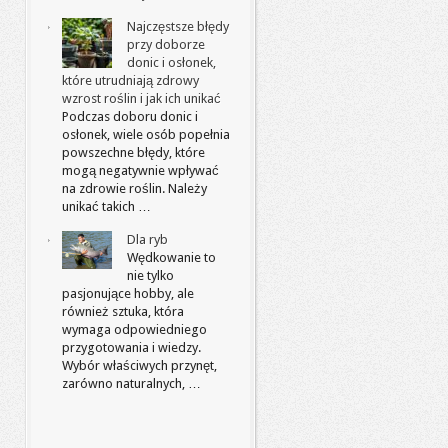
Najczęstsze błędy
przy doborze
donic i osłonek,
które utrudniają zdrowy
wzrost roślin i jak ich unikać
Podczas doboru donic i
osłonek, wiele osób popełnia
powszechne błędy, które
mogą negatywnie wpływać
na zdrowie roślin. Należy
unikać takich …
Dla ryb
Wędkowanie to
nie tylko
pasjonujące hobby, ale
również sztuka, która
wymaga odpowiedniego
przygotowania i wiedzy.
Wybór właściwych przynęt,
zarówno naturalnych, …