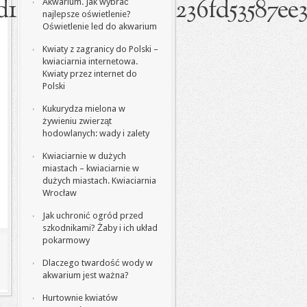
d1d56f57b4ed72855236fd53587ee
Akwarium. Jak wybrać
najlepsze oświetlenie?
Oświetlenie led do akwarium
Kwiaty z zagranicy do Polski –
kwiaciarnia internetowa.
Kwiaty przez internet do
Polski
Kukurydza mielona w
żywieniu zwierząt
hodowlanych: wady i zalety
Kwiaciarnie w dużych
miastach – kwiaciarnie w
dużych miastach. Kwiaciarnia
Wrocław
Jak uchronić ogród przed
szkodnikami? Żaby i ich układ
pokarmowy
Dlaczego twardość wody w
akwarium jest ważna?
Hurtownie kwiatów