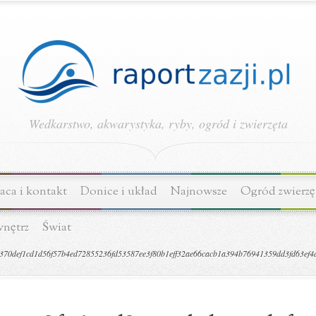
Wedkarstwo, akwarystyka, ryby, ogród i zwierzęta
ca i kontakt
Donice i układ
Najnowsze
Ogród zwierzę
wnętrz
Świat
0def1cd1d56f57b4ed72855236fd53587ee3f80b1eff32ae66cacb1a394b76941359dd3fd63ef4db