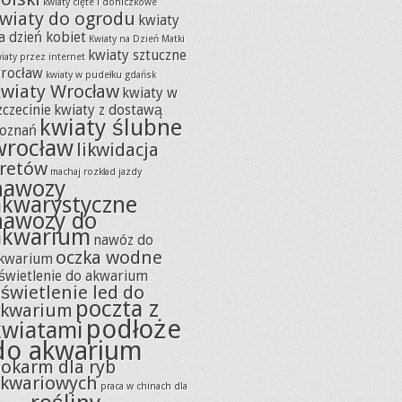
kwiaty cięte i doniczkowe
wiaty do ogrodu
kwiaty
a dzień kobiet
Kwiaty na Dzień Matki
kwiaty sztuczne
iaty przez internet
rocław
kwiaty w pudełku gdańsk
wiaty Wrocław
kwiaty w
zczecinie
kwiaty z dostawą
kwiaty ślubne
oznań
wrocław
likwidacja
retów
machaj rozkład jazdy
nawozy
akwarystyczne
nawozy do
akwarium
nawóz do
oczka wodne
kwarium
świetlenie do akwarium
świetlenie led do
poczta z
akwarium
podłoże
kwiatami
do akwarium
okarm dla ryb
kwariowych
praca w chinach dla