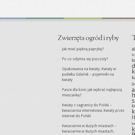
Zwierzęta ogród i ryby
T
a
Jak mieć piękną paprykę?
bl
Po co odymia się pszczoły?
k
d
Opakowania na kwiaty. Kwiaty w
k
pudełku Gdańsk – pojemniki na
k
kwiaty
o
a
Pasze dla koni: jak wybrać najlepszą
h
mieszankę?
s
Kwiaty z zagranicy do Polski –
k
k
kwiaciarnia internetowa. Kwiaty przez
i
internet do Polski
kw
Kwiaciarnie w dużych miastach –
k
kwiaciarnie w dużych miastach.
P