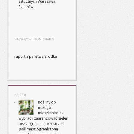
sztucznych Warszawa,
Rzeszów.
NAJNOWSZE KOMENTARZE
raport z państwa środka
ZAJRZYJ
Rośliny do
małego
mieszkania: jak
wybrać i zaaranżować zieleń
bez zagracania przestrzeni
Jeśli masz ograniczoną