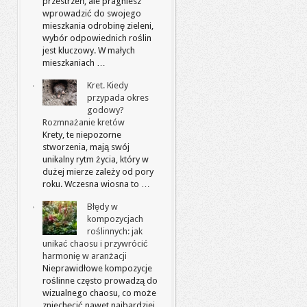
przestrzeń, ale pragniesz
wprowadzić do swojego
mieszkania odrobinę zieleni,
wybór odpowiednich roślin
jest kluczowy. W małych
mieszkaniach …
Kret. Kiedy
przypada okres
godowy?
Rozmnażanie kretów
Krety, te niepozorne
stworzenia, mają swój
unikalny rytm życia, który w
dużej mierze zależy od pory
roku. Wczesna wiosna to …
Błędy w
kompozycjach
roślinnych: jak
unikać chaosu i przywrócić
harmonię w aranżacji
Nieprawidłowe kompozycje
roślinne często prowadzą do
wizualnego chaosu, co może
zniechęcić nawet najbardziej