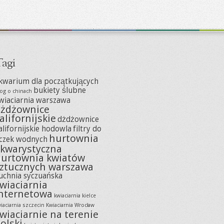
agi
kwarium dla początkujących
bukiety ślubne
og o chinach
wiaciarnia warszawa
żdżownice
alifornijskie
dżdżownice
alifornijskie hodowla
filtry do
hurtownia
czek wodnych
kwarystyczna
urtownia kwiatów
ztucznych warszawa
uchnia syczuańska
wiaciarnia
nternetowa
kwiaciarnia kielce
iaciarnia szczecin
Kwiaciarnia Wrocław
wiaciarnie na terenie
olski