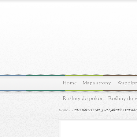
Home
Mapa strony
Współpra
Rośliny do pokoi
Rośliny do 
Home
»
»
20231003212749_g7c58f4620d85320cbd737