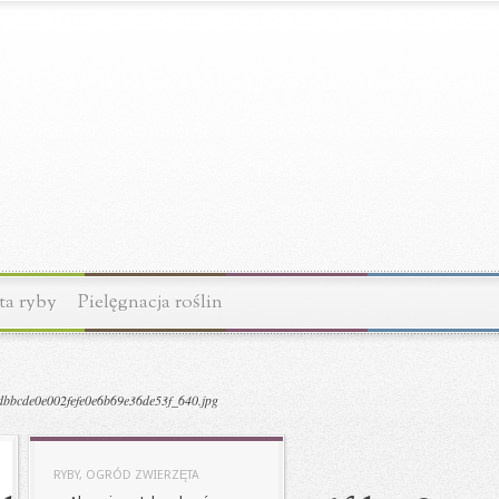
ta ryby
Pielęgnacja roślin
bcde0e002fefe0e6b69e36de53f_640.jpg
RYBY, OGRÓD ZWIERZĘTA