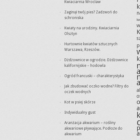
Kwiaciarnia Wrocław
k
Zaginął twój pies? Zadzwoń do
n
schroniska
kw
w
Kwiaty na urodziny. Kwiaciarnia
K
Olsztyn
s
Hurtownie kwiatów sztucznych
p
Warszawa, Rzeszów.
k
Dżdżownice w ogrodzie. Dżdżownice
kalifornijskie – hodowla
Ogród francuski – charakterystyka
Jak zbudować oczko wodne? Filtry do
a
oczek wodnych
o
o
Kot w psiej skórze
Indywidualny gust
Aranżacja akwarium – rośliny
p
akwariowe pływające. Podłoże do
a
akwarium