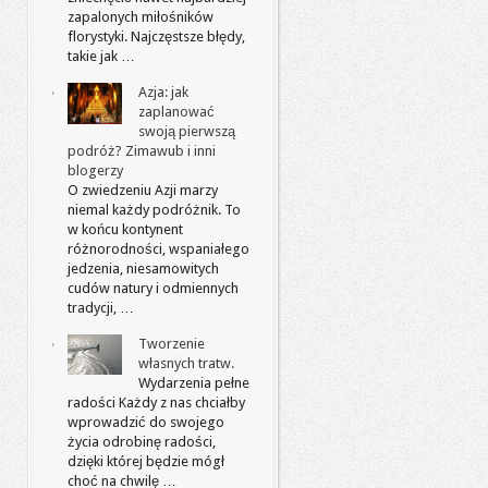
zapalonych miłośników
florystyki. Najczęstsze błędy,
takie jak …
Azja: jak
zaplanować
swoją pierwszą
podróż? Zimawub i inni
blogerzy
O zwiedzeniu Azji marzy
niemal każdy podróżnik. To
w końcu kontynent
różnorodności, wspaniałego
jedzenia, niesamowitych
cudów natury i odmiennych
tradycji, …
Tworzenie
własnych tratw.
Wydarzenia pełne
radości Każdy z nas chciałby
wprowadzić do swojego
życia odrobinę radości,
dzięki której będzie mógł
choć na chwilę …