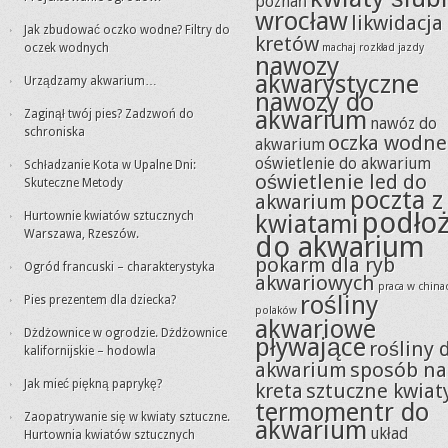
poznań
wrocław
likwidacja
Jak zbudować oczko wodne? Filtry do
kretów
oczek wodnych
machaj rozkład jazdy
nawozy
akwarystyczne
Urządzamy akwarium…
nawozy do
akwarium
Zaginął twój pies? Zadzwoń do
nawóz do
schroniska
oczka wodne
akwarium
oświetlenie do akwarium
Schładzanie Kota w Upalne Dni:
oświetlenie led do
Skuteczne Metody
poczta z
akwarium
podło
Hurtownie kwiatów sztucznych
kwiatami
Warszawa, Rzeszów.
do akwarium
pokarm dla ryb
Ogród francuski – charakterystyka
akwariowych
praca w china
rośliny
Pies prezentem dla dziecka?
polaków
akwariowe
Dżdżownice w ogrodzie. Dżdżownice
pływające
rośliny 
kalifornijskie – hodowla
akwarium
sposób na
Jak mieć piękną paprykę?
kreta
sztuczne kwiat
termomentr do
Zaopatrywanie się w kwiaty sztuczne.
akwarium
układ
Hurtownia kwiatów sztucznych