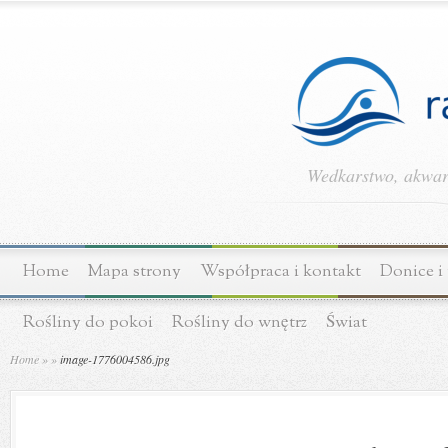
Wedkarstwo, akwary
Home
Mapa strony
Współpraca i kontakt
Donice i
Rośliny do pokoi
Rośliny do wnętrz
Świat
Home
»
»
image-1776004586.jpg