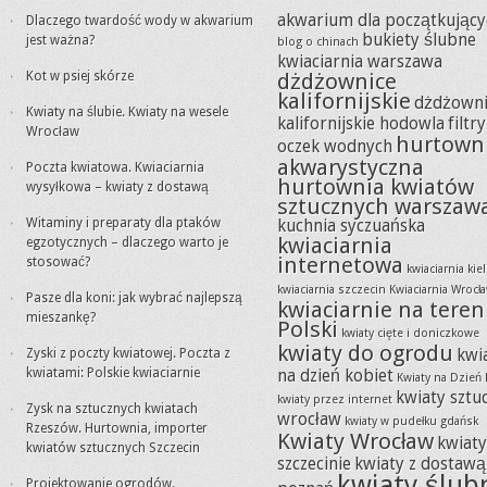
akwarium dla początkujący
Dlaczego twardość wody w akwarium
bukiety ślubne
jest ważna?
blog o chinach
kwiaciarnia warszawa
Kot w psiej skórze
dżdżownice
kalifornijskie
dżdżowni
Kwiaty na ślubie. Kwiaty na wesele
kalifornijskie hodowla
filtr
Wrocław
hurtown
oczek wodnych
akwarystyczna
Poczta kwiatowa. Kwiaciarnia
hurtownia kwiatów
wysyłkowa – kwiaty z dostawą
sztucznych warszaw
Witaminy i preparaty dla ptaków
kuchnia syczuańska
kwiaciarnia
egzotycznych – dlaczego warto je
internetowa
stosować?
kwiaciarnia kie
kwiaciarnia szczecin
Kwiaciarnia Wrocł
Pasze dla koni: jak wybrać najlepszą
kwiaciarnie na teren
mieszankę?
Polski
kwiaty cięte i doniczkowe
kwiaty do ogrodu
Zyski z poczty kwiatowej. Poczta z
kwi
kwiatami: Polskie kwiaciarnie
na dzień kobiet
Kwiaty na Dzień 
kwiaty sztu
kwiaty przez internet
Zysk na sztucznych kwiatach
wrocław
kwiaty w pudełku gdańsk
Rzeszów. Hurtownia, importer
Kwiaty Wrocław
kwiat
kwiatów sztucznych Szczecin
szczecinie
kwiaty z dostawą
kwiaty ślub
Projektowanie ogrodów.