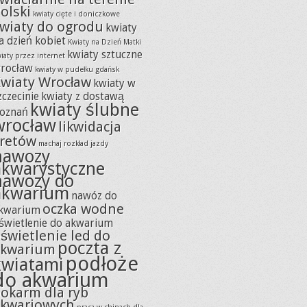
olski
kwiaty cięte i doniczkowe
wiaty do ogrodu
kwiaty
a dzień kobiet
Kwiaty na Dzień Matki
kwiaty sztuczne
iaty przez internet
rocław
kwiaty w pudełku gdańsk
wiaty Wrocław
kwiaty w
zczecinie
kwiaty z dostawą
kwiaty ślubne
oznań
wrocław
likwidacja
retów
machaj rozkład jazdy
nawozy
akwarystyczne
nawozy do
akwarium
nawóz do
oczka wodne
kwarium
świetlenie do akwarium
świetlenie led do
poczta z
akwarium
podłoże
kwiatami
do akwarium
okarm dla ryb
kwariowych