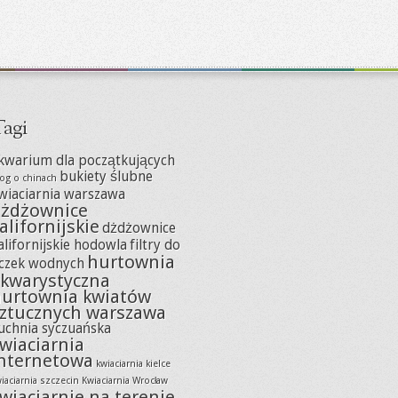
agi
kwarium dla początkujących
bukiety ślubne
og o chinach
wiaciarnia warszawa
żdżownice
alifornijskie
dżdżownice
alifornijskie hodowla
filtry do
hurtownia
czek wodnych
kwarystyczna
urtownia kwiatów
ztucznych warszawa
uchnia syczuańska
wiaciarnia
nternetowa
kwiaciarnia kielce
iaciarnia szczecin
Kwiaciarnia Wrocław
wiaciarnie na terenie