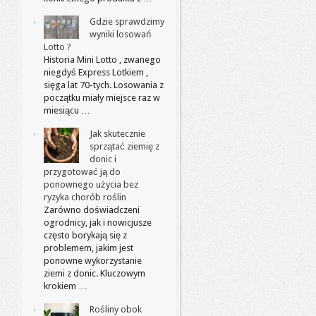
Gdzie sprawdzimy
wyniki losowań
Lotto ?
Historia Mini Lotto , zwanego
niegdyś Express Lotkiem ,
sięga lat 70-tych. Losowania z
początku miały miejsce raz w
miesiącu …
Jak skutecznie
sprzątać ziemię z
donic i
przygotować ją do
ponownego użycia bez
ryzyka chorób roślin
Zarówno doświadczeni
ogrodnicy, jak i nowicjusze
często borykają się z
problemem, jakim jest
ponowne wykorzystanie
ziemi z donic. Kluczowym
krokiem …
Rośliny obok