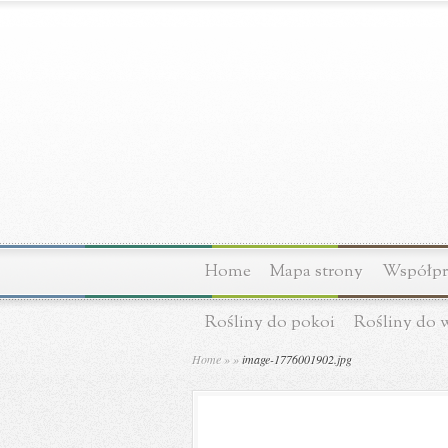
Home
Mapa strony
Współpra
Rośliny do pokoi
Rośliny do 
Home
»
»
image-1776001902.jpg