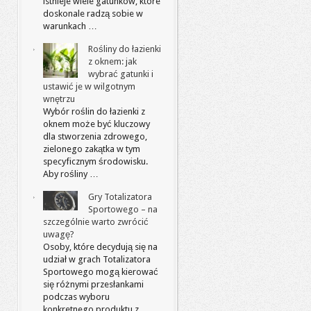
istnieje wiele gatunków, które
doskonale radzą sobie w
warunkach …
Rośliny do łazienki
z oknem: jak
wybrać gatunki i
ustawić je w wilgotnym
wnętrzu
Wybór roślin do łazienki z
oknem może być kluczowy
dla stworzenia zdrowego,
zielonego zakątka w tym
specyficznym środowisku.
Aby rośliny …
Gry Totalizatora
Sportowego – na
szczególnie warto zwrócić
uwagę?
Osoby, które decydują się na
udział w grach Totalizatora
Sportowego mogą kierować
się różnymi przesłankami
podczas wyboru
konkretnego produktu z …