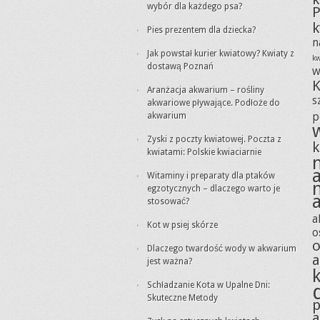
wybór dla każdego psa?
P
k
Pies prezentem dla dziecka?
n
Jak powstał kurier kwiatowy? Kwiaty z
kw
dostawą Poznań
w
K
Aranżacja akwarium – rośliny
s
akwariowe pływające. Podłoże do
akwarium
p
Zyski z poczty kwiatowej. Poczta z
k
kwiatami: Polskie kwiaciarnie
Witaminy i preparaty dla ptaków
egzotycznych – dlaczego warto je
stosować?
a
Kot w psiej skórze
o
o
Dlaczego twardość wody w akwarium
jest ważna?
Schładzanie Kota w Upalne Dni:
Skuteczne Metody
p
a