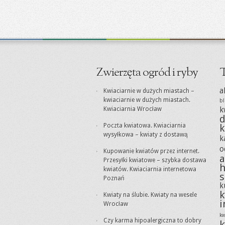
Zwierzęta ogród i ryby
T
a
Kwiaciarnie w dużych miastach –
kwiaciarnie w dużych miastach.
bl
Kwiaciarnia Wrocław
k
d
Poczta kwiatowa. Kwiaciarnia
k
wysyłkowa – kwiaty z dostawą
k
o
Kupowanie kwiatów przez internet.
a
Przesyłki kwiatowe – szybka dostawa
h
kwiatów. Kwiaciarnia internetowa
s
Poznań
k
k
Kwiaty na ślubie. Kwiaty na wesele
i
Wrocław
kw
Czy karma hipoalergiczna to dobry
k